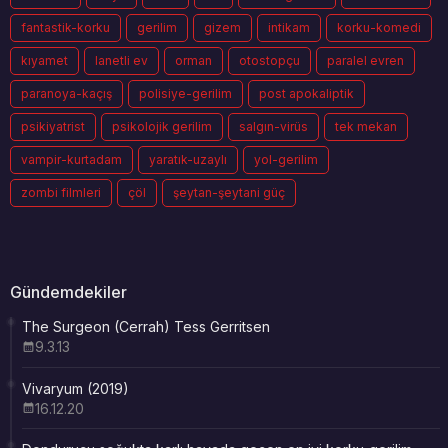
fantastik-korku
gerilim
gizem
intikam
korku-komedi
kıyamet
lanetli ev
orman
otostopçu
paralel evren
paranoya-kaçış
polisiye-gerilim
post apokaliptik
psikiyatrist
psikolojik gerilim
salgın-virüs
tek mekan
vampir-kurtadam
yaratık-uzaylı
yol-gerilim
zombi filmleri
çöl
şeytan-şeytani güç
Gündemdekiler
The Surgeon (Cerrah) Tess Gerritsen
9.3.13
Vivaryum (2019)
16.12.20