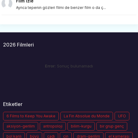
Film izle
Ayrıca tepenin gözleri filmi de benzer film o da ç...
2026 Filmleri
Error:
Sonuç bulunamadı
Etiketler
6 Films to Keep You Awake
La Fin Absolue du Monde
UFO
aksiyon-gerilim
antropoloji
bilim-kurgu
bir grup genç
bol kanlı
büyü
cadı
cin
dram-gerilim
el kamerası