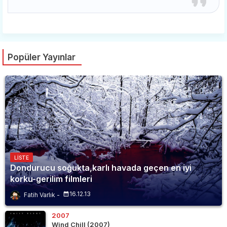
Popüler Yayınlar
LISTE
Dondurucu soğukta,karlı havada geçen en iyi
korku-gerilim filmleri
16.12.13
Fatih Varlık
2007
Wind Chill (2007)