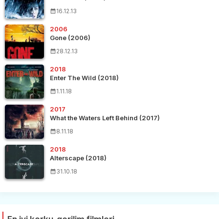
16.12.13
2006
Gone (2006)
28.12.13
2018
Enter The Wild (2018)
1.11.18
2017
What the Waters Left Behind (2017)
8.11.18
2018
Alterscape (2018)
31.10.18