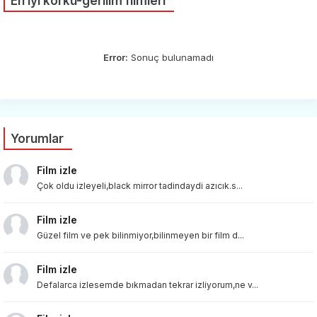
En iyi korku-gerilim filmleri
Error:
Sonuç bulunamadı
Yorumlar
Film izle
Çok oldu izleyeli,black mirror tadindaydi azıcık.s...
Film izle
Güzel film ve pek bilinmiyor,bilinmeyen bir film d...
Film izle
Defalarca izlesemde bıkmadan tekrar izliyorum,ne v...