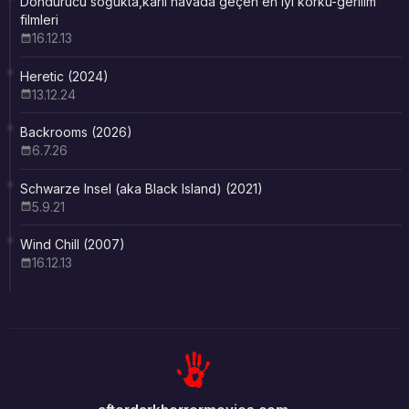
Dondurucu soğukta,karlı havada geçen en iyi korku-gerilim
filmleri
16.12.13
Heretic (2024)
13.12.24
Backrooms (2026)
6.7.26
Schwarze Insel (aka Black Island) (2021)
5.9.21
Wind Chill (2007)
16.12.13