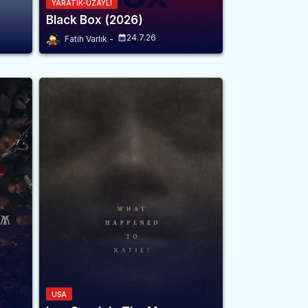
YARATIK-UZAYLI
Black Box (2026)
24.7.26
Fatih Varlık
USA