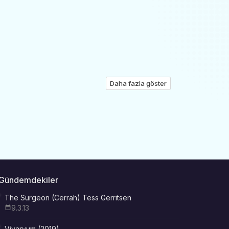
Daha fazla göster
Gündemdekiler
The Surgeon (Cerrah) Tess Gerritsen
9.3.13
Vivaryum (2019)