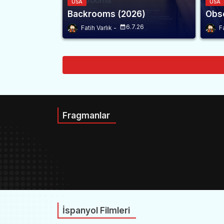
USA
USA
Backrooms (2026)
Obse
6.7.26
Fatih Varlık
F
Fragmanlar
İspanyol Filmleri