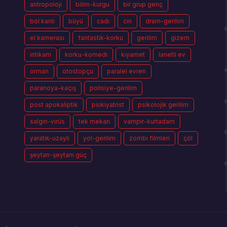
antropoloji
bilim-kurgu
bir grup genç
bol kanlı
büyü
cadı
cin
dram-gerilim
el kamerası
fantastik-korku
gerilim
gizem
intikam
korku-komedi
kıyamet
lanetli ev
orman
otostopçu
paralel evren
paranoya-kaçış
polisiye-gerilim
post apokaliptik
psikiyatrist
psikolojik gerilim
salgın-virüs
tek mekan
vampir-kurtadam
yaratık-uzaylı
yol-gerilim
zombi filmleri
çöl
şeytan-şeytani güç