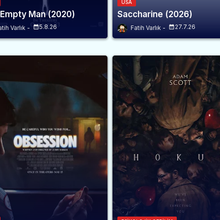
USA
 Empty Man (2020)
Saccharine (2026)
5.8.26
27.7.26
atih Varlık
Fatih Varlık