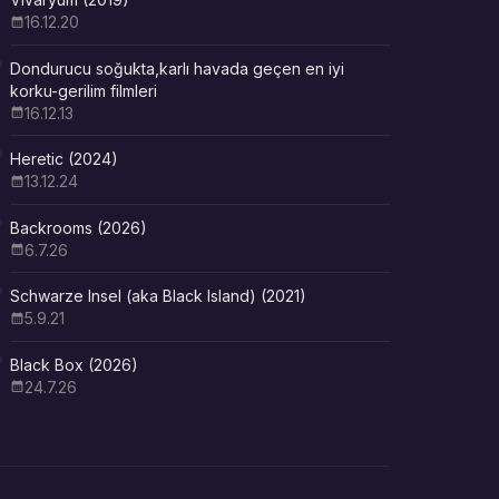
16.12.20
Dondurucu soğukta,karlı havada geçen en iyi
korku-gerilim filmleri
16.12.13
Heretic (2024)
13.12.24
Backrooms (2026)
6.7.26
Schwarze Insel (aka Black Island) (2021)
5.9.21
Black Box (2026)
24.7.26