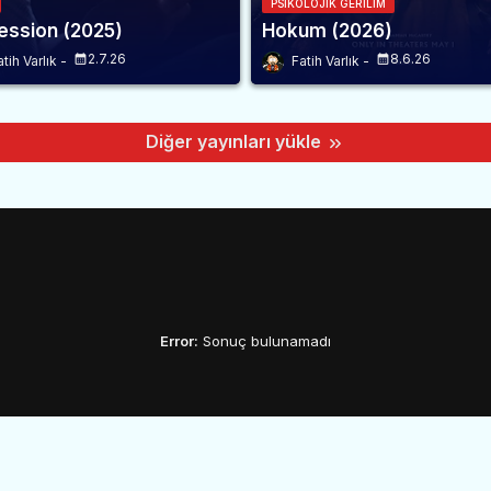
PSIKOLOJIK GERILIM
ssion (2025)
Hokum (2026)
2.7.26
8.6.26
atih Varlık
Fatih Varlık
Diğer yayınları yükle
Error:
Sonuç bulunamadı