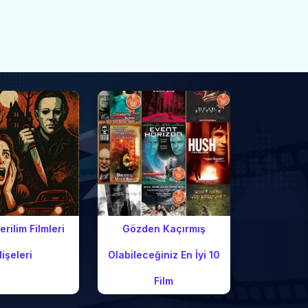
rilim Filmleri
Gözden Kaçırmış
lişeleri
Olabileceğiniz En İyi 10
Film