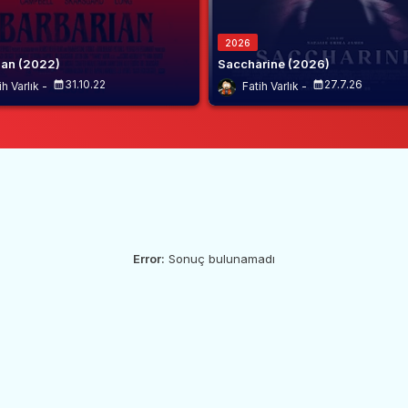
2026
ian (2022)
Saccharine (2026)
31.10.22
27.7.26
ih Varlık
Fatih Varlık
Error:
Sonuç bulunamadı