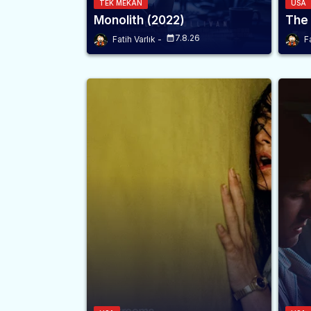
TEK MEKAN
USA
Monolith (2022)
The
7.8.26
Fatih Varlık
F