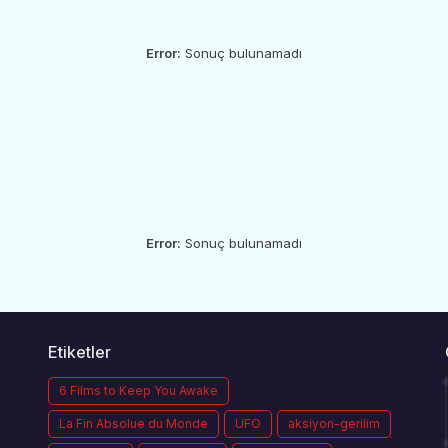
Error:
Sonuç bulunamadı
Error:
Sonuç bulunamadı
Etiketler
6 Films to Keep You Awake
La Fin Absolue du Monde
UFO
aksiyon-gerilim