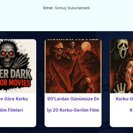
Error:
Sonuç bulunamadı
re Göre Korku
90'lardan Günümüze En
Korku-Ge
lim Filmleri
İyi 20 Korku-Gerilim Filmi
K