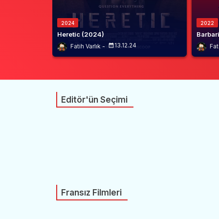
2024
2022
Heretic (2024)
Barbar
13.12.24
Fatih Varlık
Fat
Editör'ün Seçimi
Fransız Filmleri