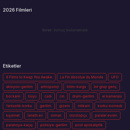
2026 Filmleri
Error:
Sonuç bulunamadı
Etiketler
6 Films to Keep You Awake
La Fin Absolue du Monde
UFO
aksiyon-gerilim
antropoloji
bilim-kurgu
bir grup genç
bol kanlı
büyü
cadı
cin
dram-gerilim
el kamerası
fantastik-korku
gerilim
gizem
intikam
korku-komedi
kıyamet
lanetli ev
orman
otostopçu
paralel evren
paranoya-kaçış
polisiye-gerilim
post apokaliptik