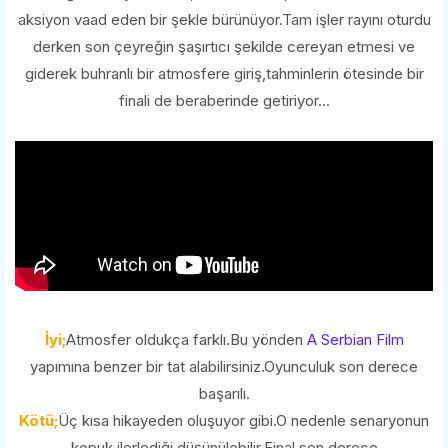
aksiyon vaad eden bir şekle bürünüyor.Tam işler rayını oturdu
derken son çeyreğin şaşırtıcı şekilde cereyan etmesi ve
giderek buhranlı bir atmosfere giriş,tahminlerin ötesinde bir
finali de beraberinde getiriyor...
İyi;
Atmosfer oldukça farklı.Bu yönden
A Serbian Film
yapımına benzer bir tat alabilirsiniz.Oyunculuk son derece
başarılı.
Kötü;
Üç kısa hikayeden oluşuyor gibi.O nedenle senaryonun
kopuk ilerlediği düşünülebilir.Final son derece