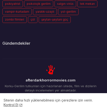
psikiyatrist
psikolojik gerilim
salgın-virüs
tek mekan
vampir-kurtadam
yaratık-uzaylı
yol-gerilim
zombi filmleri
çöl
şeytan-şeytani güç
Gündemdekiler
afterdarkhorrormovies.com
Korku-Gerilim tutkunları için hazırlanan sitede, film ve dizilerin
detaylı incelemeleri yer almaktadır.
Sitenin daha hızlı yüklenebilmesi için çerezlere izin verin.
Kontrol Et
Ana Sayfa
Arşiv
İletişim