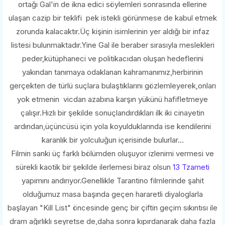
ortağı Gal'in de ikna edici söylemleri sonrasında ellerine
ulaşan cazip bir teklifi pek istekli görünmese de kabul etmek
zorunda kalacaktır.Üç kişinin isimlerinin yer aldığı bir infaz
listesi bulunmaktadır.Yine Gal ile beraber sırasıyla meslekleri
peder,kütüphaneci ve politikacıdan oluşan hedeflerini
yakından tanımaya odaklanan kahramanımız,herbirinin
gerçekten de türlü suçlara bulaştıklarını gözlemleyerek,onları
yok etmenin vicdan azabına karşın yükünü hafifletmeye
çalışır.Hızlı bir şekilde sonuçlandırdıkları ilk iki cinayetin
ardından,üçüncüsü için yola koyulduklarında ise kendilerini
karanlık bir yolculuğun içerisinde bulurlar...
Filmin sanki üç farklı bölümden oluşuyor izlenimi vermesi ve
sürekli kaotik bir şekilde ilerlemesi biraz olsun
13 Tzameti
yapımını andırıyor.Genellikle Tarantino filmlerinde şahit
olduğumuz masa başında geçen hararetli diyaloglarla
başlayan "Kill List" öncesinde genç bir çiftin geçim sıkıntısı ile
dram ağırlıklı seyretse de,daha sonra kıpırdanarak daha fazla