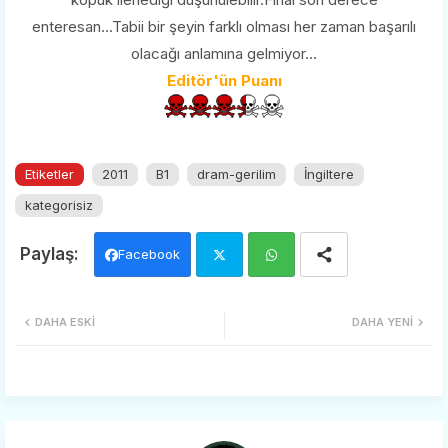
enteresan...Tabii bir şeyin farklı olması her zaman başarılı
olacağı anlamına gelmiyor...
Editör'ün Puanı
Etiketler
2011
B1
dram-gerilim
İngiltere
kategorisiz
Facebook
Twi
Wh
DAHA ESKI
DAHA YENI
tter
ats
app