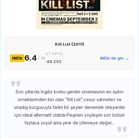
Kill List (2011)
OY SAYISI
6.4
/ 10
IMDb'de gör →
IMDb
48.253
Son yıllarda İngiliz korku-gerilim sinemasının en aykırı
örneklerinden biri olan "Kill List",cesur sahneleri ve
sıradışı kurgusuyla farklı bir şeyler denemek isteyenler
için ideal alternatif olabilir.Peşinen söyleyim son bölüm
fazlaca soyut ama yine de izlemeye değer...