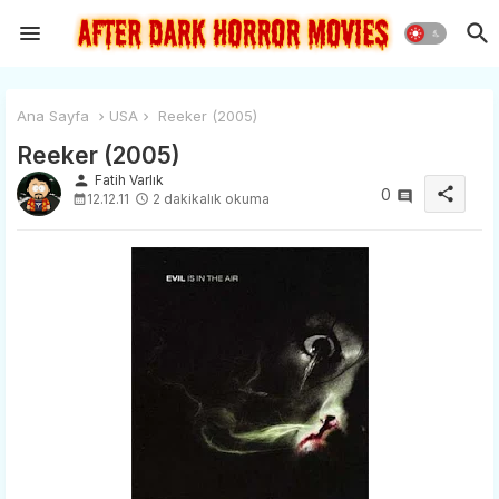
Ana Sayfa
USA
Reeker (2005)
Reeker (2005)
person
Fatih Varlık
share
0
12.12.11
2 dakikalık okuma