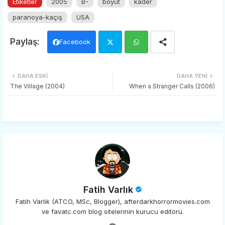
Etiketler
2005
B-
boyut
kader
paranoya-kaçış
USA
Facebook
Twi
Wh
DAHA ESKI
DAHA YENI
tter
ats
The Village (2004)
When a Stranger Calls (2006)
app
Fatih Varlık
Fatih Varlık (ATCO, MSc, Blogger), afterdarkhorrormovies.com
ve favatc.com blog sitelerinin kurucu editörü.