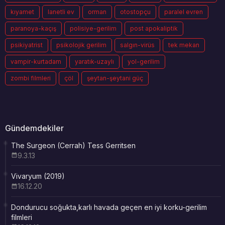
kıyamet
lanetli ev
orman
otostopçu
paralel evren
paranoya-kaçış
polisiye-gerilim
post apokaliptik
psikiyatrist
psikolojik gerilim
salgın-virüs
tek mekan
vampir-kurtadam
yaratık-uzaylı
yol-gerilim
zombi filmleri
çöl
şeytan-şeytani güç
Gündemdekiler
The Surgeon (Cerrah) Tess Gerritsen
9.3.13
Vivaryum (2019)
16.12.20
Dondurucu soğukta,karlı havada geçen en iyi korku-gerilim
filmleri