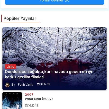
Yorum Gönder (0)
Popüler Yayınlar
LISTE
Dondurucu soğukta,karlı havada geçen en iyi
korku-gerilim filmleri
16.12.13
Fatih Varlık
2007
Wind Chill (2007)
16.12.13