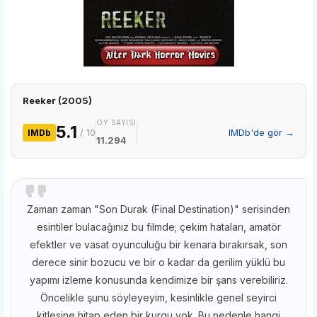
Reeker (2005)
OY SAYISI
5.1
/ 10
IMDb'de gör →
IMDb
11.294
Zaman zaman "Son Durak (Final Destination)" serisinden
esintiler bulacağınız bu filmde; çekim hataları, amatör
efektler ve vasat oyunculuğu bir kenara bırakırsak, son
derece sinir bozucu ve bir o kadar da gerilim yüklü bu
yapımı izleme konusunda kendimize bir şans verebiliriz.
Öncelikle şunu söyleyeyim, kesinlikle genel seyirci
kitlesine hitap eden bir kurgu yok. Bu nedenle hangi