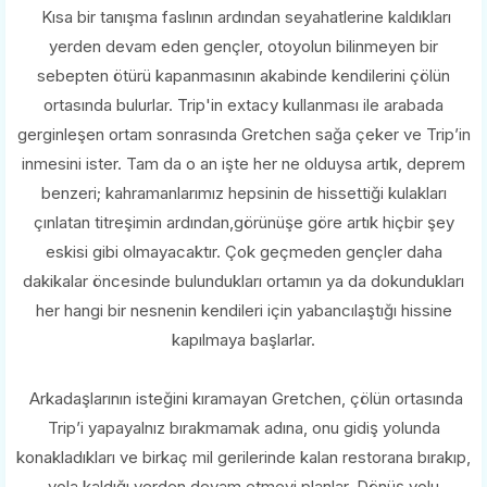
Kısa bir tanışma faslının ardından seyahatlerine kaldıkları
yerden devam eden gençler, otoyolun bilinmeyen bir
sebepten ötürü kapanmasının akabinde kendilerini çölün
ortasında bulurlar. Trip'in extacy kullanması ile arabada
gerginleşen ortam sonrasında Gretchen sağa çeker ve Trip’in
inmesini ister. Tam da o an işte her ne olduysa artık, deprem
benzeri; kahramanlarımız hepsinin de hissettiği kulakları
çınlatan titreşimin ardından,görünüşe göre artık hiçbir şey
eskisi gibi olmayacaktır. Çok geçmeden gençler daha
dakikalar öncesinde bulundukları ortamın ya da dokundukları
her hangi bir nesnenin kendileri için yabancılaştığı hissine
kapılmaya başlarlar.
Arkadaşlarının isteğini kıramayan Gretchen, çölün ortasında
Trip’i yapayalnız bırakmamak adına, onu gidiş yolunda
konakladıkları ve birkaç mil gerilerinde kalan restorana bırakıp,
yola kaldığı yerden devam etmeyi planlar. Dönüş yolu