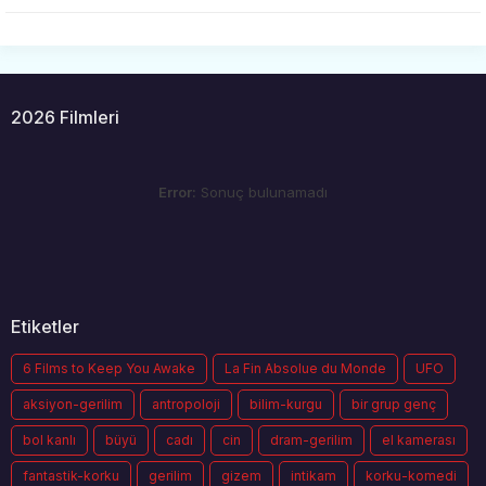
2026 Filmleri
Error:
Sonuç bulunamadı
Etiketler
6 Films to Keep You Awake
La Fin Absolue du Monde
UFO
aksiyon-gerilim
antropoloji
bilim-kurgu
bir grup genç
bol kanlı
büyü
cadı
cin
dram-gerilim
el kamerası
fantastik-korku
gerilim
gizem
intikam
korku-komedi