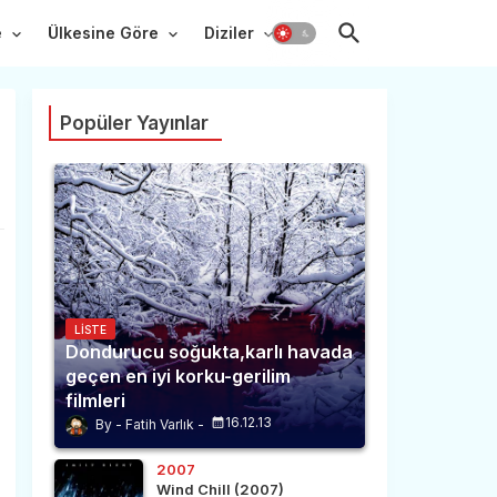
e
Ülkesine Göre
Diziler
Popüler Yayınlar
LISTE
Dondurucu soğukta,karlı havada
geçen en iyi korku-gerilim
filmleri
16.12.13
Fatih Varlık
2007
Wind Chill (2007)