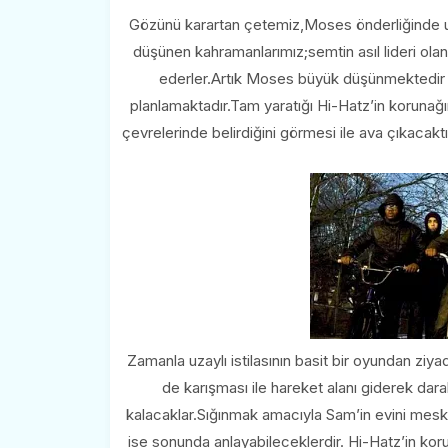
Gözünü karartan çetemiz,Moses önderliğinde uza
düşünen kahramanlarımız;semtin asıl lideri olan,
ederler.Artık Moses büyük düşünmektedir v
planlamaktadır.Tam yaratığı Hi-Hatz’in korunağ
çevrelerinde belirdiğini görmesi ile ava çıkacakt
Zamanla uzaylı istilasının basit bir oyundan zi
de karışması ile hareket alanı giderek dar
kalacaklar.Sığınmak amacıyla Sam’in evini mesken
ise sonunda anlayabileceklerdir. Hi-Hatz’in korun