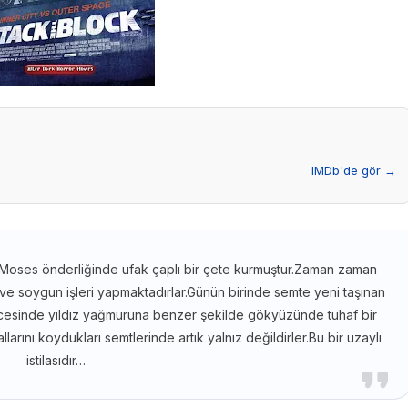
IMDb'de gör →
 Moses önderliğinde ufak çaplı bir çete kurmuştur.Zaman zaman
ap ve soygun işleri yapmaktadırlar.Günün birinde semte yeni taşınan
cesinde yıldız yağmuruna benzer şekilde gökyüzünde tuhaf bir
llarını koydukları semtlerinde artık yalnız değildirler.Bu bir uzaylı
istilasıdır…