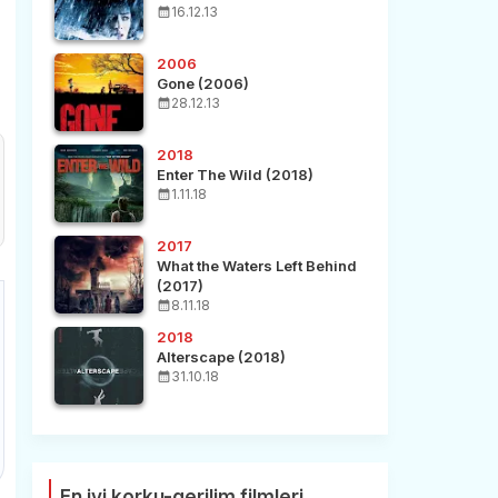
16.12.13
2006
Gone (2006)
28.12.13
2018
Enter The Wild (2018)
1.11.18
2017
What the Waters Left Behind
(2017)
8.11.18
2018
Alterscape (2018)
31.10.18
En iyi korku-gerilim filmleri