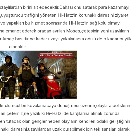
ylılardan birini alt edecektir.Dahası onu satarak para kazanmayı
uyuşturucu trafiğini yöneten Hi-Hatz’in korunaklı dairesini ziyaret
e yaptıkları bu hizmet sonrasında Hi-Hatz’in sağ kolu olmayı
ına emanet ederek oradan ayrılan Moses,çetesinin yeni uzaylıların
ır.Amaç basittir ne kadar uzaylı yakalarlarsa ödülü de o kadar büyü
olacaktır.
yade ölümcül bir kovalamacaya dönüşmesi üzerine,olaylara polislerin
alan çetemiz,ne yazık ki Hi-Hatz’ide karşılarına almak zorunda
 tutacak olan gençler,neden olayların kendileri odaklı geliştiğinin
aklı dairesini,uzaylılardan uzak durabilmek için tek şansları olarak