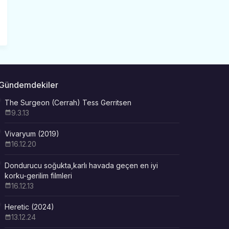
Gündemdekiler
The Surgeon (Cerrah) Tess Gerritsen
9.3.13
Vivaryum (2019)
16.12.20
Dondurucu soğukta,karlı havada geçen en iyi
korku-gerilim filmleri
16.12.13
Heretic (2024)
13.12.24