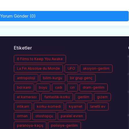
Yorum Gönder (0)
Etiketler
6 Films to Keep You Awake
La Fin Absolue du Monde
UFO
aksiyon-gerilim
antropoloji
bilim-kurgu
bir grup genç
bol kanlı
büyü
cadı
cin
dram-gerilim
el kamerası
fantastik-korku
gerilim
gizem
intikam
korku-komedi
kıyamet
lanetli ev
orman
otostopçu
paralel evren
paranoya-kaçış
polisiye-gerilim