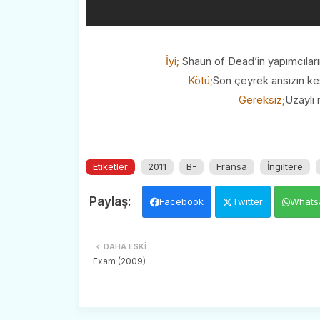
İyi;
Shaun of Dead’in yapımcıları
Kötü;
Son çeyrek ansızın ke
Gereksiz;
Uzaylı 
Etiketler
2011
B-
Fransa
İngiltere
Facebook
Twitter
Whats
DAHA ESKI
Exam (2009)