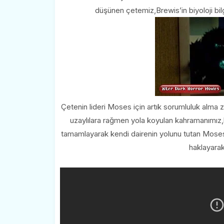
düşünen çetemiz,Brewis’in biyoloji bilg
Çetenin lideri Moses için artık sorumluluk alma
uzaylılara rağmen yola koyulan kahramanımız,başl
tamamlayarak kendi dairenin yolunu tutan Moses,y
haklayarak