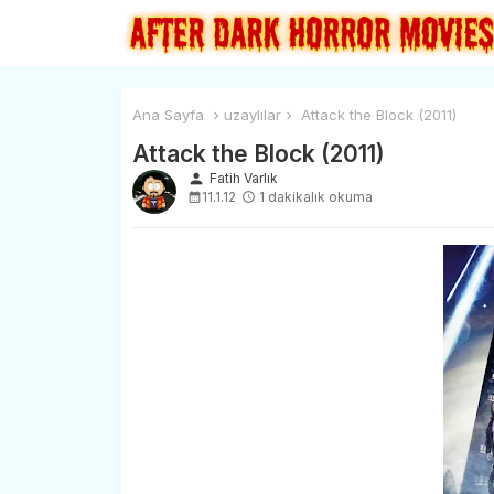
Ana Sayfa
uzaylılar
Attack the Block (2011)
Attack the Block (2011)
person
Fatih Varlık
11.1.12
1 dakikalık okuma