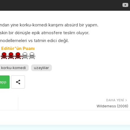
ndan yine korku-komedi karışımı absürd bir yapım.
skin bir dönüşle epik atmosfere teslim oluyor.
modellemeleri vs tatmin edici değil.
Editör'ün Puanı
korku-komedi
uzaylılar
app
DAHA YENI
Wilderness (2006)