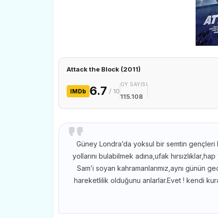
Attack the Block (2011)
OY SAYISI
6.7
/ 10
IMDb
115.108
Güney Londra’da yoksul bir semtin gençleri
yollarını bulabilmek adına,ufak hırsızlıklar,h
Sam’i soyan kahramanlarımız,aynı günün ge
hareketlilik olduğunu anlarlar.Evet ! kendi kura