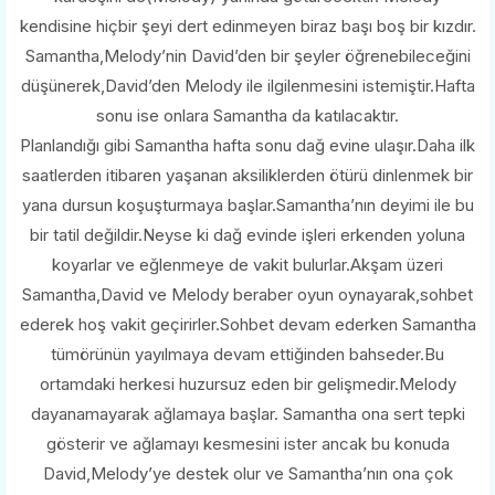
kendisine hiçbir şeyi dert edinmeyen biraz başı boş bir kızdır.
Samantha,Melody’nin David’den bir şeyler öğrenebileceğini
düşünerek,David’den Melody ile ilgilenmesini istemiştir.Hafta
sonu ise onlara Samantha da katılacaktır.
Planlandığı gibi Samantha hafta sonu dağ evine ulaşır.Daha ilk
saatlerden itibaren yaşanan aksiliklerden ötürü dinlenmek bir
yana dursun koşuşturmaya başlar.Samantha’nın deyimi ile bu
bir tatil değildir.Neyse ki dağ evinde işleri erkenden yoluna
koyarlar ve eğlenmeye de vakit bulurlar.Akşam üzeri
Samantha,David ve Melody beraber oyun oynayarak,sohbet
ederek hoş vakit geçirirler.Sohbet devam ederken Samantha
tümörünün yayılmaya devam ettiğinden bahseder.Bu
ortamdaki herkesi huzursuz eden bir gelişmedir.Melody
dayanamayarak ağlamaya başlar. Samantha ona sert tepki
gösterir ve ağlamayı kesmesini ister ancak bu konuda
David,Melody’ye destek olur ve Samantha’nın ona çok