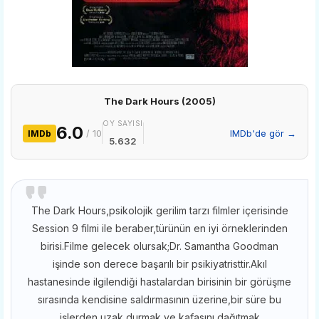
The Dark Hours (2005)
OY SAYISI
6.0
/ 10
IMDb'de gör →
IMDb
5.632
The Dark Hours,psikolojik gerilim tarzı filmler içerisinde
Session 9 filmi ile beraber,türünün en iyi örneklerinden
birisi.Filme gelecek olursak;Dr. Samantha Goodman
işinde son derece başarılı bir psikiyatristtir.Akıl
hastanesinde ilgilendiği hastalardan birisinin bir görüşme
sırasında kendisine saldırmasının üzerine,bir süre bu
işlerden uzak durmak ve kafasını dağıtmak