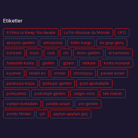
Etiketler
6 Films to Keep You Awake
La Fin Absolue du Monde
UFO
aksiyon-gerilim
antropoloji
bilim-kurgu
bir grup genç
bol kanlı
büyü
cadı
cin
dram-gerilim
el kamerası
fantastik-korku
gerilim
gizem
intikam
korku-komedi
kıyamet
lanetli ev
orman
otostopçu
paralel evren
paranoya-kaçış
polisiye-gerilim
post apokaliptik
psikiyatrist
psikolojik gerilim
salgın-virüs
tek mekan
vampir-kurtadam
yaratık-uzaylı
yol-gerilim
zombi filmleri
çöl
şeytan-şeytani güç