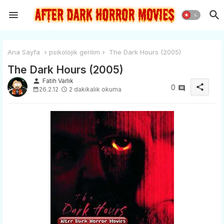
Ana Sayfa
psikolojik gerilim
The Dark Hours (2005)
The Dark Hours (2005)
person
Fatih Varlık
share
0
26.2.12
2 dakikalık okuma