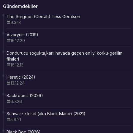
Gündemdekiler
The Surgeon (Cerrah) Tess Gerritsen
9.3.13
Vivaryum (2019)
16.12.20
Dondurucu soğukta,karlı havada geçen en iyi korku-gerilim
filmleri
16.12.13
Heretic (2024)
13.12.24
Backrooms (2026)
6.7.26
Schwarze Insel (aka Black Island) (2021)
5.9.21
Black Box (2026)