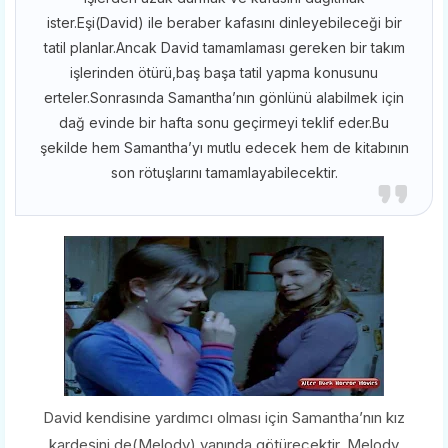
ister.Eşi(David) ile beraber kafasını dinleyebileceği bir
tatil planlar.Ancak David tamamlaması gereken bir takım
işlerinden ötürü,baş başa tatil yapma konusunu
erteler.Sonrasında Samantha’nın gönlünü alabilmek için
dağ evinde bir hafta sonu geçirmeyi teklif eder.Bu
şekilde hem Samantha’yı mutlu edecek hem de kitabının
son rötuşlarını tamamlayabilecektir.
David kendisine yardımcı olması için Samantha’nın kız
kardeşini de(Melody) yanında götürecektir. Melody