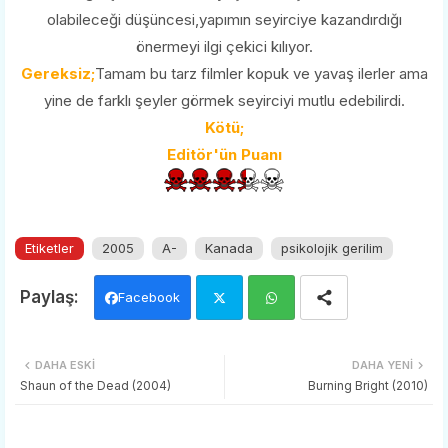
olabileceği düşüncesi,yapımın seyirciye kazandırdığı
önermeyi ilgi çekici kılıyor.
Gereksiz;
Tamam bu tarz filmler kopuk ve yavaş ilerler ama
yine de farklı şeyler görmek seyirciyi mutlu edebilirdi.
Kötü;
Editör'ün Puanı
Etiketler
2005
A-
Kanada
psikolojik gerilim
Facebook
Twi
Wh
DAHA ESKI
DAHA YENI
tter
ats
Shaun of the Dead (2004)
Burning Bright (2010)
app