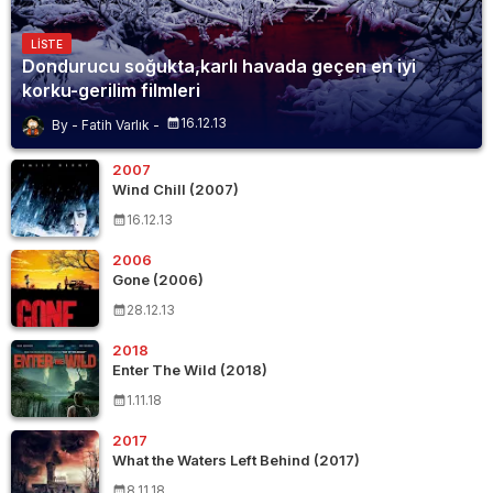
LISTE
Dondurucu soğukta,karlı havada geçen en iyi
korku-gerilim filmleri
16.12.13
Fatih Varlık
2007
Wind Chill (2007)
16.12.13
2006
Gone (2006)
28.12.13
2018
Enter The Wild (2018)
1.11.18
2017
What the Waters Left Behind (2017)
8.11.18