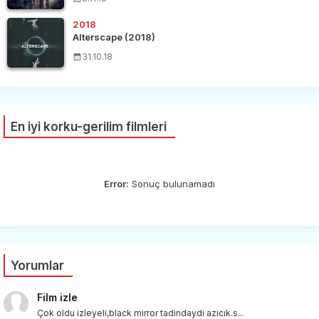
2018
Alterscape (2018)
31.10.18
En iyi korku-gerilim filmleri
Error:
Sonuç bulunamadı
Yorumlar
Film izle
Çok oldu izleyeli,black mirror tadindaydi azıcık.s...