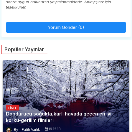
sonra uygun bulunursa yayımlanmaktadır. Anlayışınız için
teşekkürler.
Yorum Gönder (0)
Popüler Yayınlar
LISTE
Dondurucu soğukta,karlı havada geçen en iyi
korku-gerilim filmleri
16.12.13
Fatih Varlık