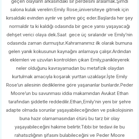
geçen olayların arkasındaki sır perdesini aralamak.Şimdi
salona kulak verelim:Emily Rose,üniversiteye gitmek için
kırsaldaki evinden ayrılır ve şehre göç eder.Başlarda her şey
normaldir ta ki kaldığı odasında bir gece yarısı yaşayacağı
dehşet verici olaya dek.Saat gece üç sıralarıdır ve Emily’nin
odasında zaman durmuştur.Kahramanımız ilk olarak burnuna
gelen yanık kokusunun kaynağını anlamaya çalışır.Ardından
eklemleri ve uzuvları kontrolden çıkan Emily,panikleyerek
neler olduğunu kavrayamadan bu metafizik olaydan
kurtulmak amacıyla koşarak yurttan uzaklaşır.İşte Emily
Rose’un ailesinin dediklerine göre yaşananlar bunlardır.Peder
Moore’un bu savunması iddia makamından Avukat Ethan
tarafından şiddetle reddedilir.Ethan,Emily’nin yeni bir şehre
adapte olmada sorunlar yaşayabileceğinden ve psikolojisinin
buna hazır olamamasından ötürü bu tarz bir olay
yaşayabileceğini hakime belirtir.Tıbbi bir tedavi ile bu
rahatsızlığının şifasını bulabileceğini ve Peder Moore