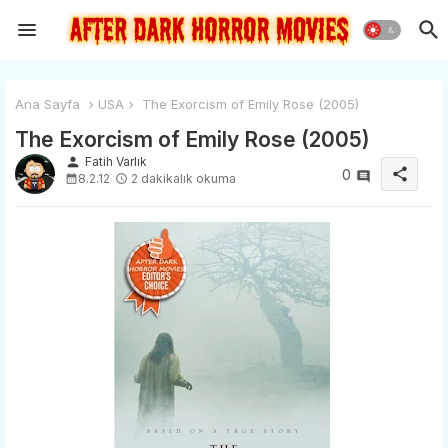
Ana Sayfa
USA
The Exorcism of Emily Rose (2005)
The Exorcism of Emily Rose (2005)
person
Fatih Varlık
share
0
8.2.12
2 dakikalık okuma