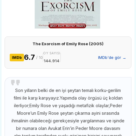
The Exorcism of Emily Rose (2005)
OY SAYISI
6.7
/ 10
IMDb'de gör →
IMDb
144.914
Son yılların belki de en iyi şeytan temalı korku-gerilim
filmi ile karşı karşıyayız.Yapımda olay örgüsü üç koldan
ilerliyor;Emily Rose ve yaşadığı metafizik olaylar,Peder
Moore’un Emily Rose şeytan çıkarma ayini sırasında
ihmalinin olabileceği gerekçesiyle yargılanması ve işinde
bir numara olan Avukat Erin’in Peder Moore davasını
alıp,toplum tarafından suçlu görünen birisini savunarak