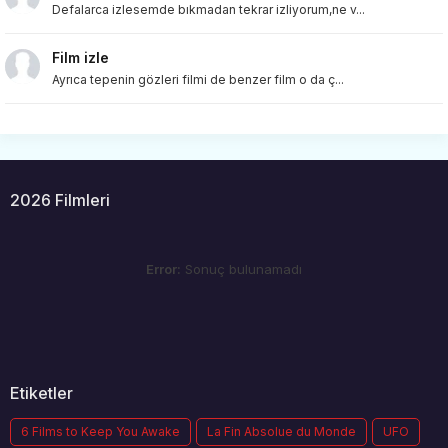
Defalarca izlesemde bıkmadan tekrar izliyorum,ne v...
Film izle
Ayrıca tepenin gözleri filmi de benzer film o da ç...
2026 Filmleri
Error:
Sonuç bulunamadı
Etiketler
6 Films to Keep You Awake
La Fin Absolue du Monde
UFO