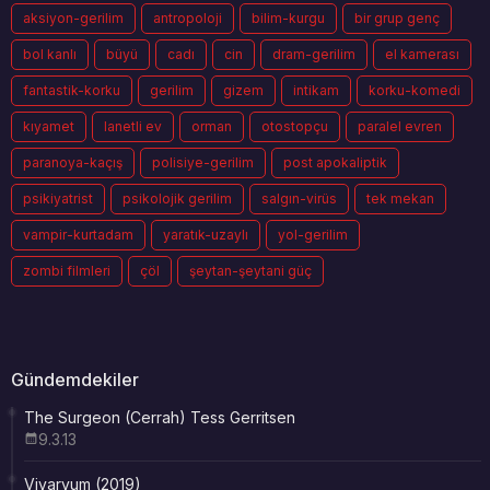
aksiyon-gerilim
antropoloji
bilim-kurgu
bir grup genç
bol kanlı
büyü
cadı
cin
dram-gerilim
el kamerası
fantastik-korku
gerilim
gizem
intikam
korku-komedi
kıyamet
lanetli ev
orman
otostopçu
paralel evren
paranoya-kaçış
polisiye-gerilim
post apokaliptik
psikiyatrist
psikolojik gerilim
salgın-virüs
tek mekan
vampir-kurtadam
yaratık-uzaylı
yol-gerilim
zombi filmleri
çöl
şeytan-şeytani güç
Gündemdekiler
The Surgeon (Cerrah) Tess Gerritsen
9.3.13
Vivaryum (2019)