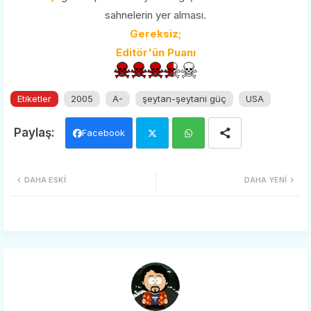
sahnelerin yer alması.
Gereksiz;
Editör'ün Puanı
Etiketler
2005
A-
şeytan-şeytani güç
USA
Facebook
Twi
Wh
DAHA ESKI
DAHA YENI
tter
ats
app