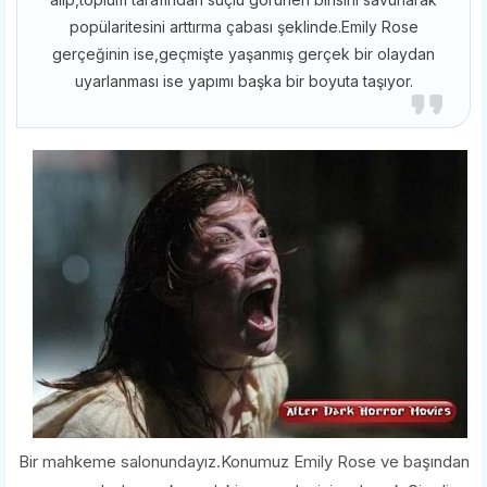
popülaritesini arttırma çabası şeklinde.Emily Rose
gerçeğinin ise,geçmişte yaşanmış gerçek bir olaydan
uyarlanması ise yapımı başka bir boyuta taşıyor.
Bir mahkeme salonundayız.Konumuz Emily Rose ve başından