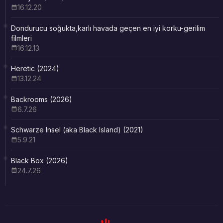
16.12.20
Dondurucu soğukta,karlı havada geçen en iyi korku-gerilim
filmleri
16.12.13
Heretic (2024)
13.12.24
Backrooms (2026)
6.7.26
Schwarze Insel (aka Black Island) (2021)
5.9.21
Black Box (2026)
24.7.26