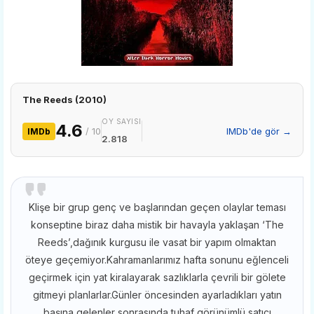
The Reeds (2010)
OY SAYISI
4.6
/ 10
IMDb'de gör →
IMDb
2.818
Klişe bir grup genç ve başlarından geçen olaylar teması
konseptine biraz daha mistik bir havayla yaklaşan ‘The
Reeds’,dağınık kurgusu ile vasat bir yapım olmaktan
öteye geçemiyor.Kahramanlarımız hafta sonunu eğlenceli
geçirmek için yat kiralayarak sazlıklarla çevrili bir gölete
gitmeyi planlarlar.Günler öncesinden ayarladıkları yatın
başına gelenler sonrasında,tuhaf görünümlü satıcı