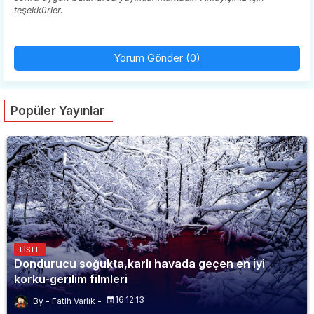
teşekkürler.
Yorum Gönder (0)
Popüler Yayınlar
LISTE
Dondurucu soğukta,karlı havada geçen en iyi
korku-gerilim filmleri
16.12.13
Fatih Varlık