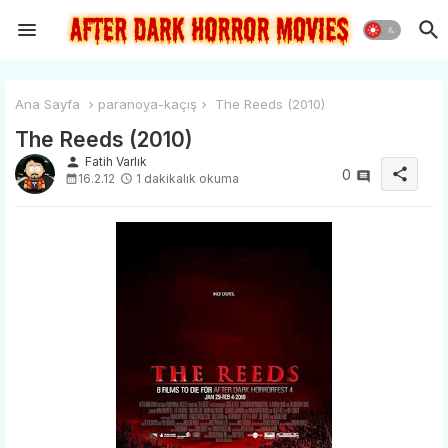
Ana Sayfa
paranoya-kaçış
The Reeds (2010)
The Reeds (2010)
person
Fatih Varlık
share
0
16.2.12
1 dakikalık okuma