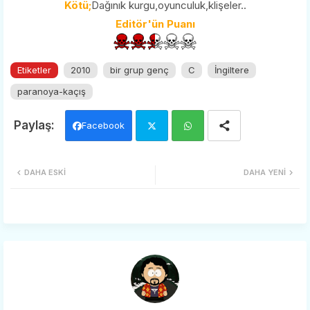
Kötü;
Dağınık kurgu,oyunculuk,klişeler..
Editör'ün Puanı
Etiketler
2010
bir grup genç
C
İngiltere
paranoya-kaçış
Facebook
Twi
Wh
DAHA ESKI
DAHA YENI
tter
ats
app