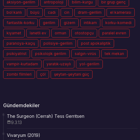
aksiyon-gerilim
antropoloji
bilim-kurgu
bir grup genç
bol kanlı
büyü
cadı
cin
dram-gerilim
el kamerası
fantastik-korku
gerilim
gizem
intikam
korku-komedi
kıyamet
lanetli ev
orman
otostopçu
paralel evren
paranoya-kaçış
polisiye-gerilim
post apokaliptik
psikiyatrist
psikolojik gerilim
salgın-virüs
tek mekan
vampir-kurtadam
yaratık-uzaylı
yol-gerilim
zombi filmleri
çöl
şeytan-şeytani güç
Gündemdekiler
The Surgeon (Cerrah) Tess Gerritsen
9.3.13
Vivaryum (2019)