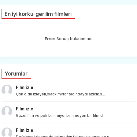
En iyi korku-gerilim filmleri
Error:
Sonuç bulunamadı
Yorumlar
Film izle
Çok oldu izleyeli,black mirror tadindaydi azıcık.s...
Film izle
Güzel film ve pek bilinmiyor,bilinmeyen bir film d...
Film izle
Defalarca izlesemde bıkmadan tekrar izliyorum,ne v...