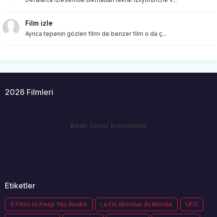
Film izle
Ayrıca tepenin gözleri filmi de benzer film o da ç...
2026 Filmleri
Error:
Sonuç bulunamadı
Etiketler
6 Films to Keep You Awake
La Fin Absolue du Monde
UFO