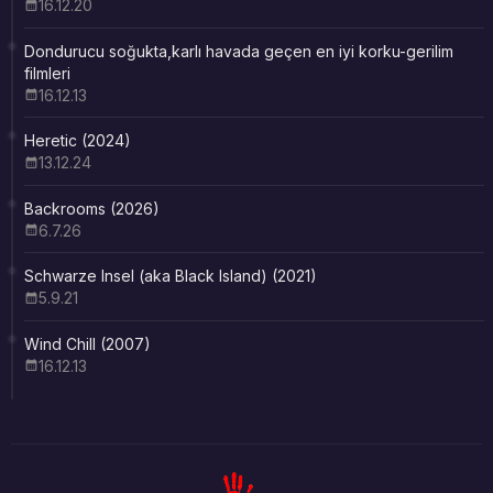
16.12.20
Dondurucu soğukta,karlı havada geçen en iyi korku-gerilim
filmleri
16.12.13
Heretic (2024)
13.12.24
Backrooms (2026)
6.7.26
Schwarze Insel (aka Black Island) (2021)
5.9.21
Wind Chill (2007)
16.12.13