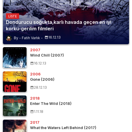
LISTE
Dondurucu soğukta,karlı havada geçen en iyi
korku-gerilim filmleri
16.12.13
Fatih Varlık
2007
Wind Chill (2007)
16.12.13
2006
Gone (2006)
28.12.13
2018
Enter The Wild (2018)
1.11.18
2017
What the Waters Left Behind (2017)