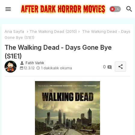
Ana Sayfa
The Walking Dead (2010)
The Walking Dead - Days
Gone Bye (S1E1)
The Walking Dead - Days Gone Bye
(S1E1)
person
Fatih Varlık
share
0
12.3.12
1 dakikalık okuma