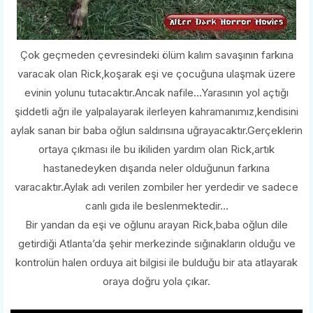
Çok geçmeden çevresindeki ölüm kalım savaşının farkına
varacak olan Rick,koşarak eşi ve çocuğuna ulaşmak üzere
evinin yolunu tutacaktır.Ancak nafile…Yarasının yol açtığı
şiddetli ağrı ile yalpalayarak ilerleyen kahramanımız,kendisini
aylak sanan bir baba oğlun saldırısına uğrayacaktır.Gerçeklerin
ortaya çıkması ile bu ikiliden yardım olan Rick,artık
hastanedeyken dışarıda neler olduğunun farkına
varacaktır.Aylak adı verilen zombiler her yerdedir ve sadece
canlı gıda ile beslenmektedir…
Bir yandan da eşi ve oğlunu arayan Rick,baba oğlun dile
getirdiği Atlanta’da şehir merkezinde sığınakların olduğu ve
kontrolün halen orduya ait bilgisi ile bulduğu bir ata atlayarak
oraya doğru yola çıkar.