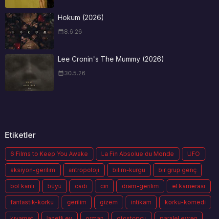
Hokum (2026)
8.6.26
Lee Cronin's The Mummy (2026)
30.5.26
Etiketler
6 Films to Keep You Awake
La Fin Absolue du Monde
UFO
aksiyon-gerilim
antropoloji
bilim-kurgu
bir grup genç
bol kanlı
büyü
cadı
cin
dram-gerilim
el kamerası
fantastik-korku
gerilim
gizem
intikam
korku-komedi
kıyamet
lanetli ev
orman
otostopçu
paralel evren