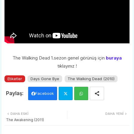
The Walking Dead 1.sezon genel görünüş için
buraya
tıklayınız !
Etiketler
Days Gone Bye
The Walking Dead (2010)
Facebook
Twi
Wh
DAHA ESKI
DAHA YENI
tter
ats
The Awakening (2011)
app