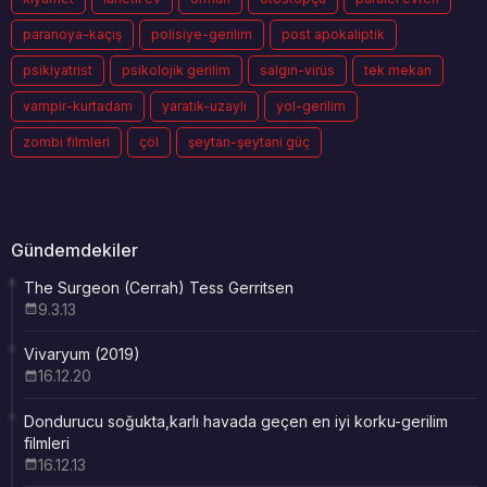
paranoya-kaçış
polisiye-gerilim
post apokaliptik
psikiyatrist
psikolojik gerilim
salgın-virüs
tek mekan
vampir-kurtadam
yaratık-uzaylı
yol-gerilim
zombi filmleri
çöl
şeytan-şeytani güç
Gündemdekiler
The Surgeon (Cerrah) Tess Gerritsen
9.3.13
Vivaryum (2019)
16.12.20
Dondurucu soğukta,karlı havada geçen en iyi korku-gerilim
filmleri
16.12.13