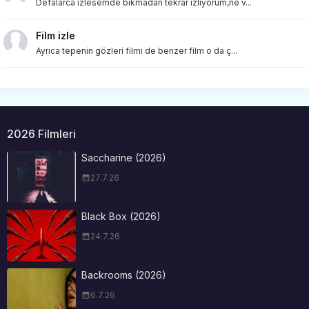
Defalarca izlesemde bıkmadan tekrar izliyorum,ne v...
Film izle
Ayrıca tepenin gözleri filmi de benzer film o da ç...
2026 Filmleri
Saccharine (2026)
27.7.26
Black Box (2026)
24.7.26
Backrooms (2026)
6.7.26