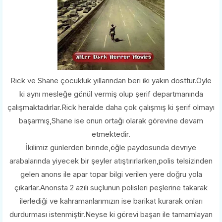
Rick ve Shane çocukluk yıllarından beri iki yakın dosttur.Öyle
ki aynı mesleğe gönül vermiş olup şerif departmanında
çalışmaktadırlar.Rick heralde daha çok çalışmış ki şerif olmayı
başarmış,Shane ise onun ortağı olarak görevine devam
etmektedir.
İkilimiz günlerden birinde,öğle paydosunda devriye
arabalarında yiyecek bir şeyler atıştırırlarken,polis telsizinden
gelen anons ile apar topar bilgi verilen yere doğru yola
çıkarlar.Anonsta 2 azılı suçlunun polisleri peşlerine takarak
ilerlediği ve kahramanlarımızın ise barikat kurarak onları
durdurması istenmiştir.Neyse ki görevi başarı ile tamamlayan