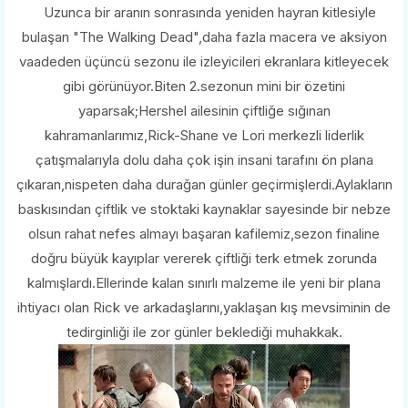
Uzunca bir aranın sonrasında yeniden hayran kitlesiyle
bulaşan "The Walking Dead",daha fazla macera ve aksiyon
vaadeden üçüncü sezonu ile izleyicileri ekranlara kitleyecek
gibi görünüyor.Biten 2.sezonun mini bir özetini
yaparsak;Hershel ailesinin çiftliğe sığınan
kahramanlarımız,Rick-Shane ve Lori merkezli liderlik
çatışmalarıyla dolu daha çok işin insani tarafını ön plana
çıkaran,nispeten daha durağan günler geçirmişlerdi.Aylakların
baskısından çiftlik ve stoktaki kaynaklar sayesinde bir nebze
olsun rahat nefes almayı başaran kafilemiz,sezon finaline
doğru büyük kayıplar vererek çiftliği terk etmek zorunda
kalmışlardı.Ellerinde kalan sınırlı malzeme ile yeni bir plana
ihtiyacı olan Rick ve arkadaşlarını,yaklaşan kış mevsiminin de
tedirginliği ile zor günler beklediği muhakkak.