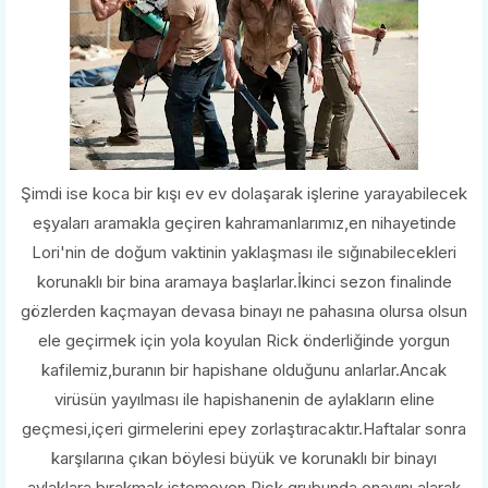
Şimdi ise koca bir kışı ev ev dolaşarak işlerine yarayabilecek
eşyaları aramakla geçiren kahramanlarımız,en nihayetinde
Lori'nin de doğum vaktinin yaklaşması ile sığınabilecekleri
korunaklı bir bina aramaya başlarlar.İkinci sezon finalinde
gözlerden kaçmayan devasa binayı ne pahasına olursa olsun
ele geçirmek için yola koyulan Rick önderliğinde yorgun
kafilemiz,buranın bir hapishane olduğunu anlarlar.Ancak
virüsün yayılması ile hapishanenin de aylakların eline
geçmesi,içeri girmelerini epey zorlaştıracaktır.Haftalar sonra
karşılarına çıkan böylesi büyük ve korunaklı bir binayı
aylaklara bırakmak istemeyen Rick,grubunda onayını alarak