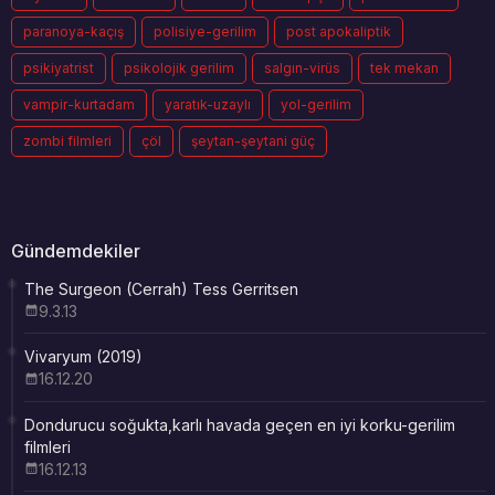
paranoya-kaçış
polisiye-gerilim
post apokaliptik
psikiyatrist
psikolojik gerilim
salgın-virüs
tek mekan
vampir-kurtadam
yaratık-uzaylı
yol-gerilim
zombi filmleri
çöl
şeytan-şeytani güç
Gündemdekiler
The Surgeon (Cerrah) Tess Gerritsen
9.3.13
Vivaryum (2019)
16.12.20
Dondurucu soğukta,karlı havada geçen en iyi korku-gerilim
filmleri
16.12.13