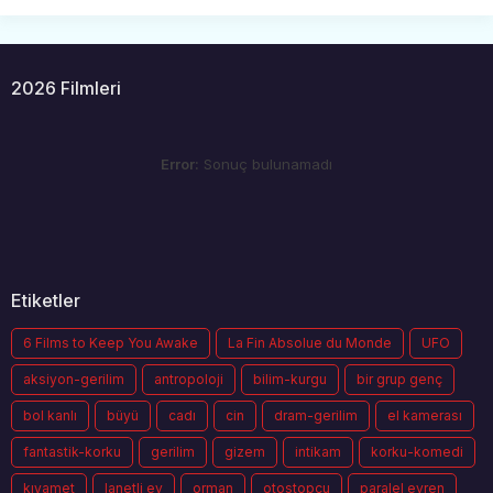
2026 Filmleri
Error:
Sonuç bulunamadı
Etiketler
6 Films to Keep You Awake
La Fin Absolue du Monde
UFO
aksiyon-gerilim
antropoloji
bilim-kurgu
bir grup genç
bol kanlı
büyü
cadı
cin
dram-gerilim
el kamerası
fantastik-korku
gerilim
gizem
intikam
korku-komedi
kıyamet
lanetli ev
orman
otostopçu
paralel evren