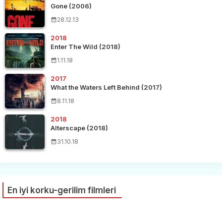
Gone (2006)
28.12.13
2018
Enter The Wild (2018)
1.11.18
2017
What the Waters Left Behind (2017)
8.11.18
2018
Alterscape (2018)
31.10.18
En iyi korku-gerilim filmleri