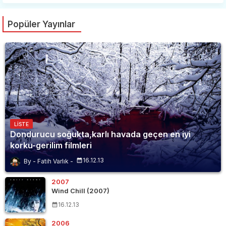
Popüler Yayınlar
LISTE
Dondurucu soğukta,karlı havada geçen en iyi
korku-gerilim filmleri
16.12.13
Fatih Varlık
2007
Wind Chill (2007)
16.12.13
2006