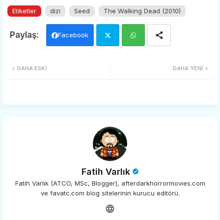
Etiketler
dizi
Seed
The Walking Dead (2010)
Facebook
Twi
Wh
DAHA ESKI
DAHA YENI
tter
ats
app
Fatih Varlık
Fatih Varlık (ATCO, MSc, Blogger), afterdarkhorrormovies.com
ve favatc.com blog sitelerinin kurucu editörü.