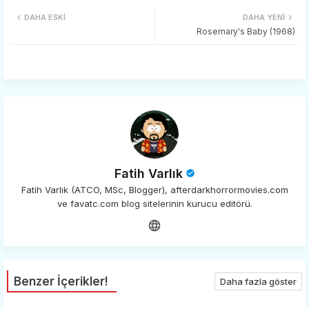
Twi
Wh
DAHA ESKI
DAHA YENI
tter
ats
Rosemary's Baby (1968)
app
Fatih Varlık
Fatih Varlık (ATCO, MSc, Blogger), afterdarkhorrormovies.com
ve favatc.com blog sitelerinin kurucu editörü.
Benzer İçerikler!
Daha fazla göster