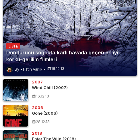
LISTE
Dondurucu soğukta,karlı havada geçen en iyi
korku-gerilim filmleri
16.12.13
Fatih Varlık
2007
Wind Chill (2007)
16.12.13
2006
Gone (2006)
28.12.13
2018
Enter The Wild (2018)