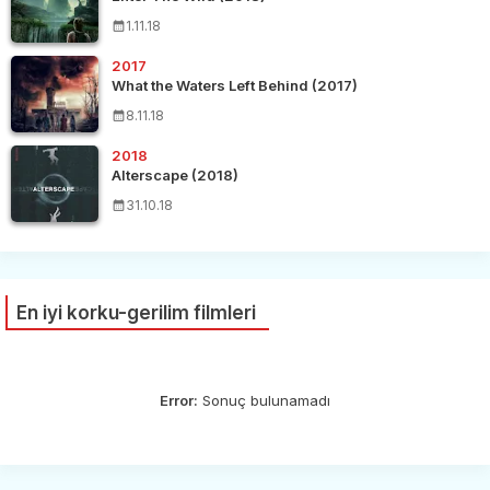
1.11.18
2017
What the Waters Left Behind (2017)
8.11.18
2018
Alterscape (2018)
31.10.18
En iyi korku-gerilim filmleri
Error:
Sonuç bulunamadı