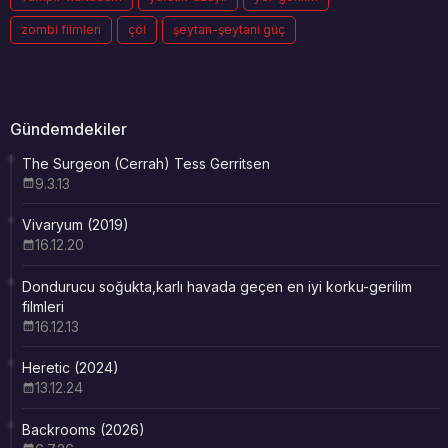
zombi filmleri
çöl
şeytan-şeytani güç
Gündemdekiler
The Surgeon (Cerrah) Tess Gerritsen
9.3.13
Vivaryum (2019)
16.12.20
Dondurucu soğukta,karlı havada geçen en iyi korku-gerilim
filmleri
16.12.13
Heretic (2024)
13.12.24
Backrooms (2026)