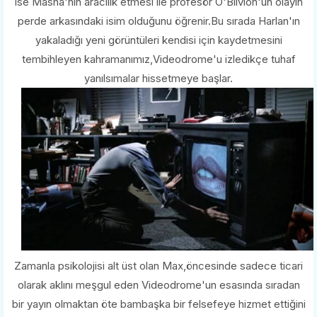
ise Masha'nın aracılık etmesi ile profesör O'Blivion'un olayın
perde arkasındaki isim olduğunu öğrenir.Bu sırada Harlan'ın
yakaladığı yeni görüntüleri kendisi için kaydetmesini
tembihleyen kahramanımız,Videodrome'u izledikçe tuhaf
yanılsımalar hissetmeye başlar.
Zamanla psikolojisi alt üst olan Max,öncesinde sadece ticari
olarak aklını meşgul eden Videodrome'un esasında sıradan
bir yayın olmaktan öte bambaşka bir felsefeye hizmet ettiğini