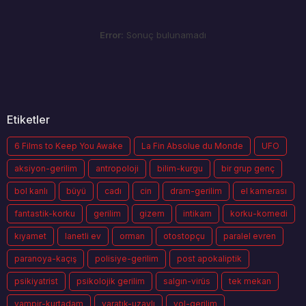
Error:
Sonuç bulunamadı
Etiketler
6 Films to Keep You Awake
La Fin Absolue du Monde
UFO
aksiyon-gerilim
antropoloji
bilim-kurgu
bir grup genç
bol kanlı
büyü
cadı
cin
dram-gerilim
el kamerası
fantastik-korku
gerilim
gizem
intikam
korku-komedi
kıyamet
lanetli ev
orman
otostopçu
paralel evren
paranoya-kaçış
polisiye-gerilim
post apokaliptik
psikiyatrist
psikolojik gerilim
salgın-virüs
tek mekan
vampir-kurtadam
yaratık-uzaylı
yol-gerilim