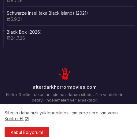
6.7.26
Schwarze Insel (aka Black Island) (2021)
5.9.21
Black Box (2026)
24.7.26
afterdarkhorrormovies.com
Korku-Gerilim tutkunları için hazırlanan sitede, film ve dizilerin
detaylı incelemeleri yer almaktadır.
Sitenin daha hızlı yüklenebilmesi için çerezlere izin verin.
Kontrol Et
Ana Sayfa
Arşiv
İletişim
Kabul Ediyorum!
Tüm Hakları Saklıdır ©2012-2026