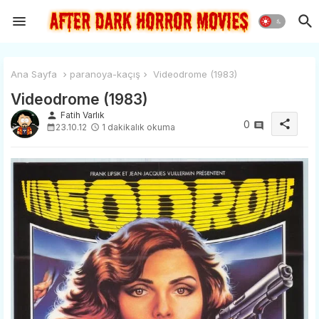
Ana Sayfa
paranoya-kaçış
Videodrome (1983)
Videodrome (1983)
person
Fatih Varlık
share
0
23.10.12
1 dakikalık okuma