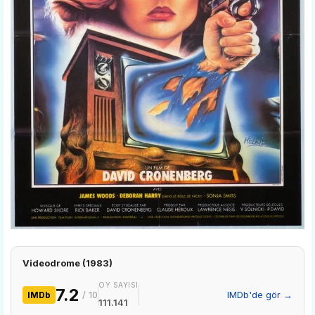
Videodrome (1983)
OY SAYISI
7.2
/ 10
IMDb'de gör →
IMDb
111.141