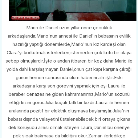
Mario ile Daniel uzun yıllar önce çocukluk
arkadaşlarıdır.Mario'nun annesi ile Daniel'in babasının evlilik
hazırlığı yaptığı dönemlerde,Mario'nun kız kardeşi olan
Clara'yı korkutmak isterlerken,istemeden çok kötü bir olaya
sebep olmuşlardır.İşte o andan itibaren bir kez daha Mario ile
yolda dahi karşılaşmayan Daniel,onun çat kapı karşına çıktığı
günün hemen sonrasında ölüm haberini almıştır.Eski
arkadaşına karşı son görevini yapmak için eşi Laura ile
beraber cenazesine giden kahramanımız,Mario'un sözünü
ettiği kızını görür.Julia küçük,tatlı bir kızdır.Laura ile hemen
aralarında pozitif bir elektrik oluşmaya başlamıştır.Julia'nın
babası dışında velayetini üstelenebilecek biri ortaya çıkana
dek koruyucu ailesi olmak isteyen Laura,Daniel bu öneriye
pek sıcak bakmasa da bildiğini okur.Zaman ilerledikçe