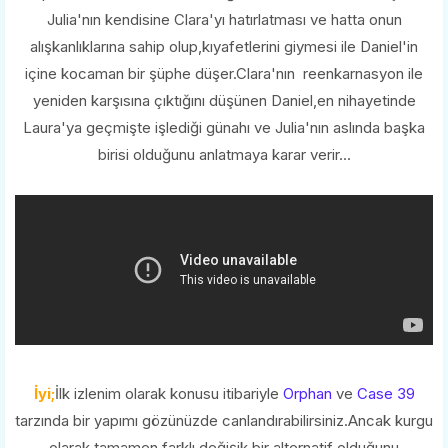
Julia'nın kendisine Clara'yı hatırlatması ve hatta onun
alışkanlıklarına sahip olup,kıyafetlerini giymesi ile Daniel'in
içine kocaman bir şüphe düşer.Clara'nın reenkarnasyon ile
yeniden karşısına çıktığını düşünen Daniel,en nihayetinde
Laura'ya geçmişte işlediği günahı ve Julia'nın aslında başka
birisi olduğunu anlatmaya karar verir...
İyi;
İlk izlenim olarak konusu itibariyle
Orphan
ve
Case 39
tarzında bir yapımı gözünüzde canlandırabilirsiniz.Ancak kurgu
olarak tamamen farklı,değişik bir alternatif olduğunu