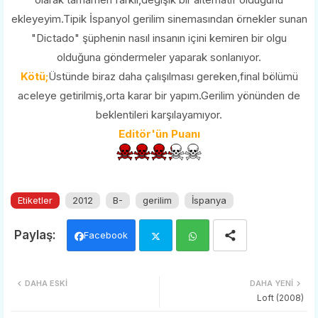
ekleyeyim.Tipik İspanyol gerilim sinemasından örnekler sunan
"Dictado" şüphenin nasıl insanın içini kemiren bir olgu
olduğuna göndermeler yaparak sonlanıyor.
Kötü;
Üstünde biraz daha çalışılması gereken,final bölümü
aceleye getirilmiş,orta karar bir yapım.Gerilim yönünden de
beklentileri karşılayamıyor.
Editör'ün Puanı
Etiketler
2012
B-
gerilim
İspanya
Facebook
Twi
Wh
DAHA ESKI
DAHA YENI
tter
ats
Loft (2008)