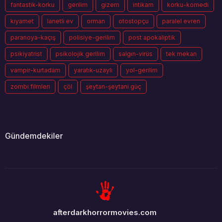
fantastik-korku
gerilim
gizem
intikam
korku-komedi
kıyamet
lanetli ev
orman
otostopçu
paralel evren
paranoya-kaçış
polisiye-gerilim
post apokaliptik
psikiyatrist
psikolojik gerilim
salgın-virüs
tek mekan
vampir-kurtadam
yaratık-uzaylı
yol-gerilim
zombi filmleri
çöl
şeytan-şeytani güç
Gündemdekiler
afterdarkhorrormovies.com