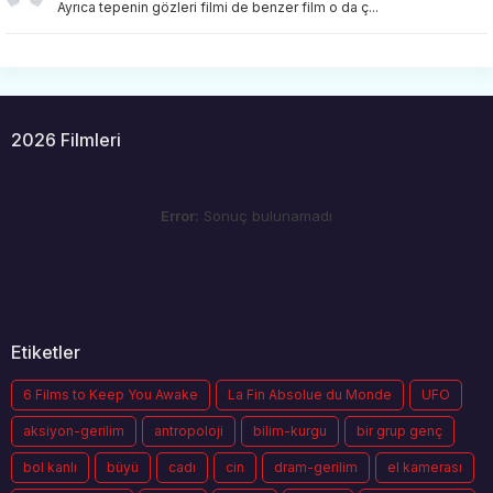
Ayrıca tepenin gözleri filmi de benzer film o da ç...
2026 Filmleri
Error:
Sonuç bulunamadı
Etiketler
6 Films to Keep You Awake
La Fin Absolue du Monde
UFO
aksiyon-gerilim
antropoloji
bilim-kurgu
bir grup genç
bol kanlı
büyü
cadı
cin
dram-gerilim
el kamerası