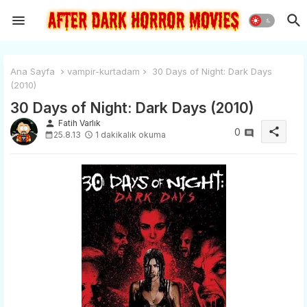
Ana Sayfa
vampir-kurtadam
30 Days of Night: Dark Days
(2010)
30 Days of Night: Dark Days (2010)
person
Fatih Varlık
share
0
25.8.13
1 dakikalık okuma