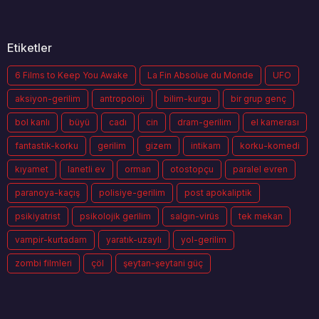
Etiketler
6 Films to Keep You Awake
La Fin Absolue du Monde
UFO
aksiyon-gerilim
antropoloji
bilim-kurgu
bir grup genç
bol kanlı
büyü
cadı
cin
dram-gerilim
el kamerası
fantastik-korku
gerilim
gizem
intikam
korku-komedi
kıyamet
lanetli ev
orman
otostopçu
paralel evren
paranoya-kaçış
polisiye-gerilim
post apokaliptik
psikiyatrist
psikolojik gerilim
salgın-virüs
tek mekan
vampir-kurtadam
yaratık-uzaylı
yol-gerilim
zombi filmleri
çöl
şeytan-şeytani güç