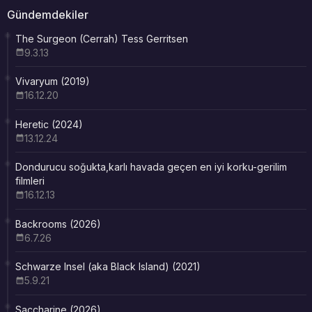
Gündemdekiler
The Surgeon (Cerrah) Tess Gerritsen
9.3.13
Vivaryum (2019)
16.12.20
Heretic (2024)
13.12.24
Dondurucu soğukta,karlı havada geçen en iyi korku-gerilim
filmleri
16.12.13
Backrooms (2026)
6.7.26
Schwarze Insel (aka Black Island) (2021)
5.9.21
Saccharine (2026)