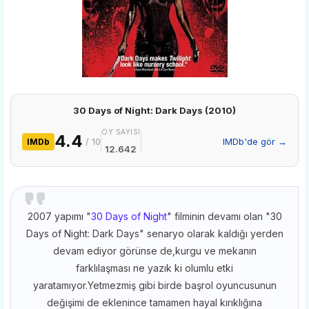
30 Days of Night: Dark Days (2010)
OY SAYISI
4.4
/ 10
IMDb'de gör →
IMDb
12.642
2007 yapımı "
30 Days of Night
" filminin devamı olan "30
Days of Night: Dark Days" senaryo olarak kaldığı yerden
devam ediyor görünse de,kurgu ve mekanın
farklılaşması ne yazık ki olumlu etki
yaratamıyor.Yetmezmiş gibi birde başrol oyuncusunun
değişimi de eklenince tamamen hayal kırıklığına