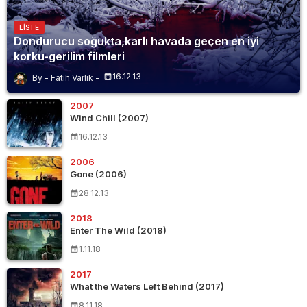
LISTE
Dondurucu soğukta,karlı havada geçen en iyi
korku-gerilim filmleri
16.12.13
Fatih Varlık
2007
Wind Chill (2007)
16.12.13
2006
Gone (2006)
28.12.13
2018
Enter The Wild (2018)
1.11.18
2017
What the Waters Left Behind (2017)
8.11.18