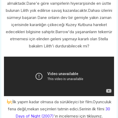
almaktadır.Dane'e göre vampirlerin hiyerarşisinde en üstte
bulunan Lilith yok edilirse savaş kazanılacaktır.Dahası izlerini
sürmeyi başaran Dane onların dev bir gemiyle yakın zaman
içerisinde karanlığın çökeceği Kuzey Kutbuna hareket
edecekleri bilgisine sahiptir.Barrow'da yaşananların tekerrür
etmemesi için elinden geleni yapmayı kararlı olan Stella
bakalım Lilith'i durdurabilecek mi?
İyi;
İlk yapım kadar olmasa da sürükleyici bir film.Oyunculuk
fena değil,mekan seçimleri tatmin edici.Serinin ilk filmi
30
Days of Night (2007)
'ın incelemesi için tıklayınız.