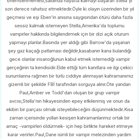
önemsenmemesi,saldırıda hayatta kalmayı başaran Stella'yı
son derece rahatsız etmektedir.Öyle ki olayın üzerinden bir yıl
geçmesi ve eşi Eben'in anısına saygısından ötürü daha fazla
sessiz kalmak istemeyen Stella,Amerika'da toplumu
vampirler hakkında bilgilendirmek için bir dizi açık oturum
yapmayı planlar.Basında yer aldığı gibi Barrow'da yaşanan
şey gaz kaçağı patlaması değildir,kasabanın kana bulandığı
gece olanlar insanoğlunun kabul etmek istemediği vampir
gerçeğinin ta kendisidir.Elde ettiği tüm kanıtlara ve ilgi çekici
sunumlarına rağmen bir türlü ciddiye alınmayan kahramanımız
gizemli bir şekilde FBİ tarafından sorguya alınır.Öte yandan
Paul,Amber ve Todd'dan oluşan bir grup vampir
avcısı,Stella'nın hikayesinden epey etkilenmiş ve onun da
ekibin bir parçası olmak isteyebileceğini düşünmektedir.Kısa
zaman içerisinde yolları kesişen kahramanlarımız ortak bir
amaç -vampirleri öldürmek- için hep birlikte hareket etmeye
karar verirler.Paul,Dane isimli bir vampir melezinden yardım