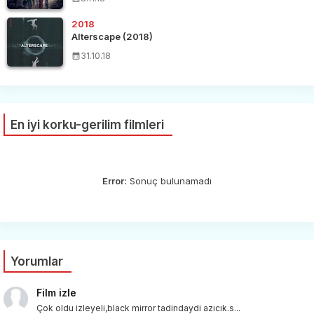
2018
Alterscape (2018)
31.10.18
En iyi korku-gerilim filmleri
Error:
Sonuç bulunamadı
Yorumlar
Film izle
Çok oldu izleyeli,black mirror tadindaydi azıcık.s...