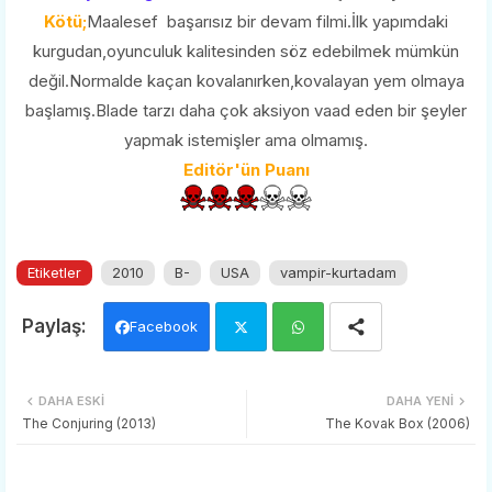
Kötü;
Maalesef başarısız bir devam filmi.İlk yapımdaki
kurgudan,oyunculuk kalitesinden söz edebilmek mümkün
değil.Normalde kaçan kovalanırken,kovalayan yem olmaya
başlamış.Blade tarzı daha çok aksiyon vaad eden bir şeyler
yapmak istemişler ama olmamış.
Editör'ün Puanı
Etiketler
2010
B-
USA
vampir-kurtadam
Facebook
Twi
Wh
DAHA ESKI
DAHA YENI
tter
ats
The Conjuring (2013)
The Kovak Box (2006)
app