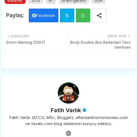
Etiketler
2013
A-
dram-gerilim
USA
Facebook
Twi
Wh
DAHA ESKI
DAHA YENI
tter
ats
Storm Warning (2007)
Body Double (İkiz Bedenler) Tess
Gerritsen
app
Fatih Varlık
Fatih Varlık (ATCO, MSc, Blogger), afterdarkhorrormovies.com
ve favatc.com blog sitelerinin kurucu editörü.