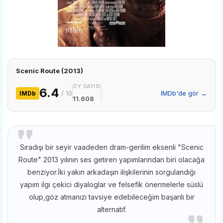
Scenic Route (2013)
OY SAYISI
6.4
/ 10
IMDb'de gör →
IMDb
11.608
Sıradışı bir seyir vaadeden dram-gerilim eksenli "Scenic
Route" 2013 yılının ses getiren yapımlarından biri olacağa
benziyor.İki yakın arkadaşın ilişkilerinin sorgulandığı
yapım ilgi çekici diyaloglar ve felsefik önermelerle süslü
olup,göz atmanızı tavsiye edebileceğim başarılı bir
alternatif.