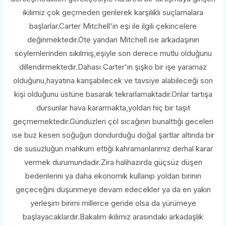
ikilimiz çok geçmeden gerilerek karşılıklı suçlamalara
başlarlar.Carter Mitchell'in eşi ile ilgili çekincelere
değinmektedir.Öte yandan Mitchell ise arkadaşının
söylemlerinden sıkılmış,eşiyle son derece mutlu olduğunu
dillendirmektedir.Dahası Carter'ın şişko bir işe yaramaz
olduğunu,hayatına karışabilecek ve tavsiye alabileceği son
kişi olduğunu üstüne basarak tekrarlamaktadır.Onlar tartışa
dursunlar hava kararmakta,yoldan hiç bir taşıt
geçmemektedir.Gündüzleri çöl sıcağının bunalttığı geceleri
ise buz kesen soğuğun dondurduğu doğal şartlar altında bir
de susuzluğun mahkum ettiği kahramanlarımız derhal karar
vermek durumundadır.Zira halihazırda güçsüz düşen
bedenlerini ya daha ekonomik kullanıp yoldan birinin
geçeceğini düşünmeye devam edecekler ya da en yakın
yerleşim birimi millerce geride olsa da yürümeye
başlayacaklardır.Bakalım ikilimiz arasındaki arkadaşlık