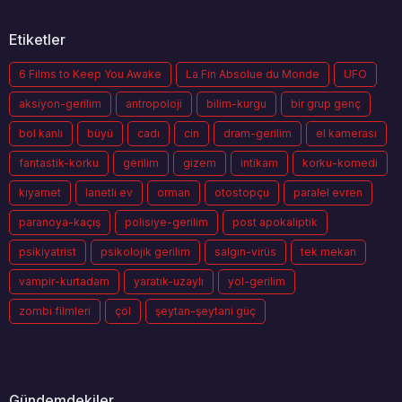
Etiketler
6 Films to Keep You Awake
La Fin Absolue du Monde
UFO
aksiyon-gerilim
antropoloji
bilim-kurgu
bir grup genç
bol kanlı
büyü
cadı
cin
dram-gerilim
el kamerası
fantastik-korku
gerilim
gizem
intikam
korku-komedi
kıyamet
lanetli ev
orman
otostopçu
paralel evren
paranoya-kaçış
polisiye-gerilim
post apokaliptik
psikiyatrist
psikolojik gerilim
salgın-virüs
tek mekan
vampir-kurtadam
yaratık-uzaylı
yol-gerilim
zombi filmleri
çöl
şeytan-şeytani güç
Gündemdekiler