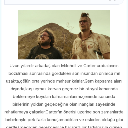
Uzun yıllardır arkadaş olan Mitchell ve Carter arabalarının
bozulması sonrasında gördükleri son insandan onlarca mil
uzakta,çölün orta yerinde mahsur kalırlar.Gsm kapsama alanı
dışında,kuş uçmaz kervan geçmez bir otoyol kenarında
beklemeye koyulan kahramanlarımız,eninde sonunda
birilerinin yoldan geçeceğine olan inançları sayesinde
rahatlamaya çalışırlar.Carter'ın önerisi üzerine son zamanlarda
birbirleriyle pek fazla konuşamadıkları ve eskiden olduğu gibi
dertleşmedikleri gerekçesiyle hararetli bir tartışmaya girişen