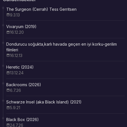
The Surgeon (Cerrah) Tess Gerritsen
9.3.13
Vivaryum (2019)
16.12.20
Dondurucu soğukta,karlı havada geçen en iyi korku-gerilim
filmleri
16.12.13
Heretic (2024)
13.12.24
Backrooms (2026)
6.7.26
Schwarze Insel (aka Black Island) (2021)
5.9.21
Black Box (2026)
24.7.26