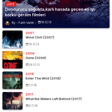
LISTE
Dondurucu soğukta,karlı havada geçen en iyi
korku-gerilim filmleri
16.12.13
Fatih Varlık
2007
Wind Chill (2007)
16.12.13
2006
Gone (2006)
28.12.13
2018
Enter The Wild (2018)
1.11.18
2017
What the Waters Left Behind (2017)
8.11.18