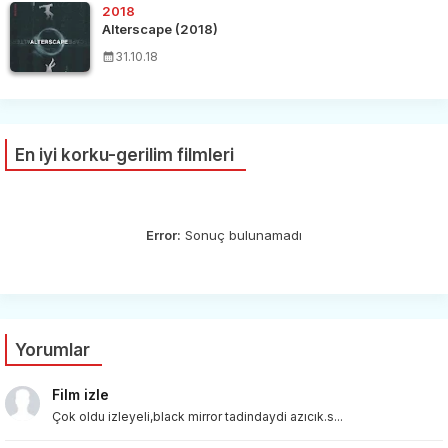
2018
Alterscape (2018)
31.10.18
En iyi korku-gerilim filmleri
Error:
Sonuç bulunamadı
Yorumlar
Film izle
Çok oldu izleyeli,black mirror tadindaydi azıcık.s...