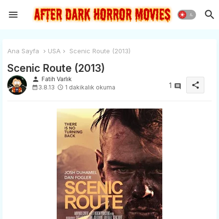
Ana Sayfa
USA
Scenic Route (2013)
Scenic Route (2013)
person
Fatih Varlık
share
1
3.8.13
1 dakikalık okuma