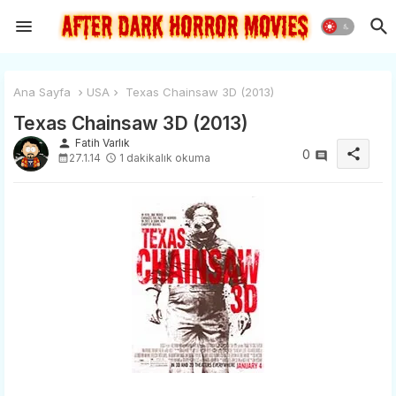
Ana Sayfa
USA
Texas Chainsaw 3D (2013)
Texas Chainsaw 3D (2013)
person
Fatih Varlık
share
0
27.1.14
1 dakikalık okuma