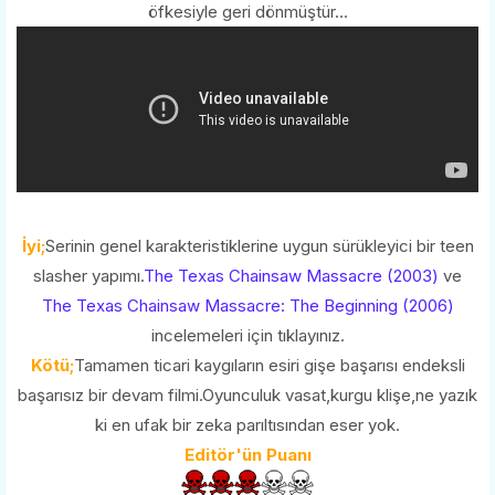
öfkesiyle geri dönmüştür...
İyi;
Serinin genel karakteristiklerine uygun sürükleyici bir teen
slasher yapımı.
The Texas Chainsaw Massacre (2003)
ve
The Texas Chainsaw Massacre: The Beginning (2006)
incelemeleri için tıklayınız.
Kötü;
Tamamen ticari kaygıların esiri gişe başarısı endeksli
başarısız bir devam filmi.Oyunculuk vasat,kurgu klişe,ne yazık
ki en ufak bir zeka parıltısından eser yok.
Editör'ün Puanı