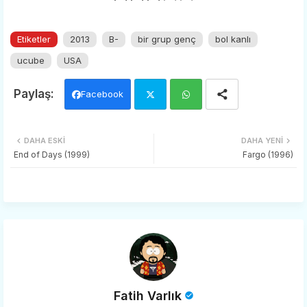
Etiketler
2013
B-
bir grup genç
bol kanlı
ucube
USA
Facebook
Twi
Wh
DAHA ESKI
DAHA YENI
tter
ats
End of Days (1999)
Fargo (1996)
app
Fatih Varlık