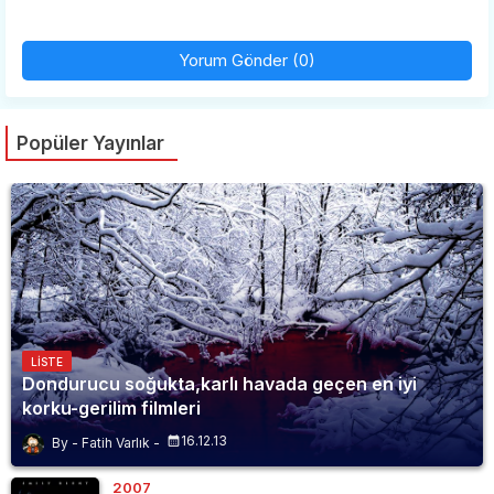
Yorum Gönder (0)
Popüler Yayınlar
LISTE
Dondurucu soğukta,karlı havada geçen en iyi
korku-gerilim filmleri
16.12.13
Fatih Varlık
2007