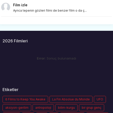
Film izle
Ayrıca tepenin gözleri filmi de benzer film o da ç...
2026 Filmleri
Error:
Sonuç bulunamadı
Etiketler
6 Films to Keep You Awake
La Fin Absolue du Monde
UFO
aksiyon-gerilim
antropoloji
bilim-kurgu
bir grup genç