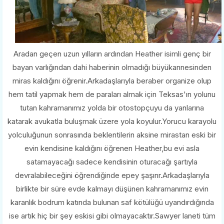
Aradan geçen uzun yılların ardından Heather isimli genç bir
bayan varlığından dahi haberinin olmadığı büyükannesinden
miras kaldığını öğrenir.Arkadaşlarıyla beraber organize olup
hem tatil yapmak hem de paraları almak için Teksas'ın yolunu
tutan kahramanımız yolda bir otostopçuyu da yanlarına
katarak avukatla buluşmak üzere yola koyulur.Yorucu karayolu
yolculuğunun sonrasında beklentilerin aksine mirastan eski bir
evin kendisine kaldığını öğrenen Heather,bu evi asla
satamayacağı sadece kendisinin oturacağı şartıyla
devralabileceğini öğrendiğinde epey şaşırır.Arkadaşlarıyla
birlikte bir süre evde kalmayı düşünen kahramanımız evin
karanlık bodrum katında bulunan saf kötülüğü uyandırdığında
ise artık hiç bir şey eskisi gibi olmayacaktır.Sawyer laneti tüm