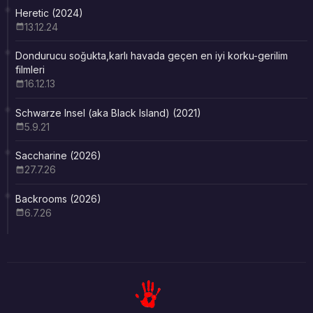
Heretic (2024)
13.12.24
Dondurucu soğukta,karlı havada geçen en iyi korku-gerilim
filmleri
16.12.13
Schwarze Insel (aka Black Island) (2021)
5.9.21
Saccharine (2026)
27.7.26
Backrooms (2026)
6.7.26