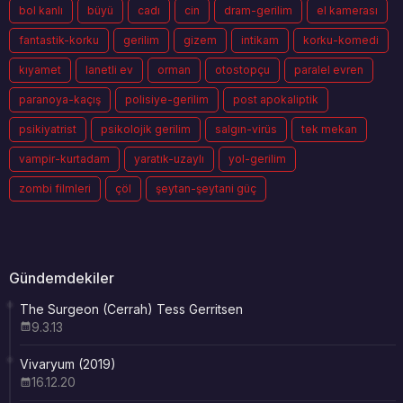
bol kanlı
büyü
cadı
cin
dram-gerilim
el kamerası
fantastik-korku
gerilim
gizem
intikam
korku-komedi
kıyamet
lanetli ev
orman
otostopçu
paralel evren
paranoya-kaçış
polisiye-gerilim
post apokaliptik
psikiyatrist
psikolojik gerilim
salgın-virüs
tek mekan
vampir-kurtadam
yaratık-uzaylı
yol-gerilim
zombi filmleri
çöl
şeytan-şeytani güç
Gündemdekiler
The Surgeon (Cerrah) Tess Gerritsen
9.3.13
Vivaryum (2019)
16.12.20