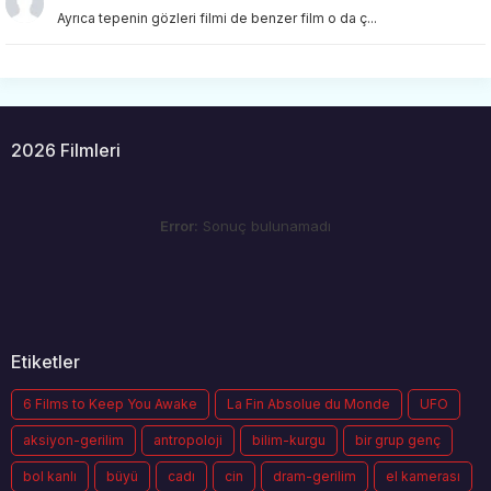
Ayrıca tepenin gözleri filmi de benzer film o da ç...
2026 Filmleri
Error:
Sonuç bulunamadı
Etiketler
6 Films to Keep You Awake
La Fin Absolue du Monde
UFO
aksiyon-gerilim
antropoloji
bilim-kurgu
bir grup genç
bol kanlı
büyü
cadı
cin
dram-gerilim
el kamerası