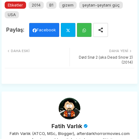
Etiketler
2014
B1
gizem
şeytan-şeytani güç
USA
Facebook
Twi
Wh
DAHA ESKI
DAHA YENI
tter
ats
Død Snø 2 (aka Dead Snow 2)
(2014)
app
Fatih Varlık
Fatih Varlık (ATCO, MSc, Blogger), afterdarkhorrormovies.com