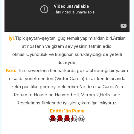
İyi;
Tipik şeytan-şeytani güç temalı yapımlardan biri.Artıları
atmosferin ve gizem seviyesinin tatmin edici
olması.Oyunculuk ve kurgunun sürükleyiciliği de yeterli
düzeyde.
Kötü;
Türü sevenlerin her halikarda göz atabileceği bir yapım
olsa da yönetmenden (Victor Garcia) biraz kendi tarzında
zeka parıltıları görmeyi beklerdim.Ne de olsa Garcia'nın
Return to House on Haunted Hill,Mirrors 2,Hellraiser:
Revelations flmlerinde iyi işler çıkardığını biliyoruz.
Editör'ün Puanı