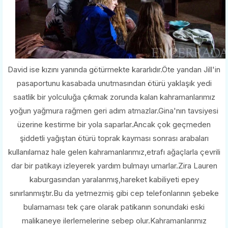
David ise kızını yanında götürmekte kararlıdır.Öte yandan Jill'in
pasaportunu kasabada unutmasından ötürü yaklaşık yedi
saatlik bir yolculuğa çıkmak zorunda kalan kahramanlarımız
yoğun yağmura rağmen geri adım atmazlar.Gina'nın tavsiyesi
üzerine kestirme bir yola saparlar.Ancak çok geçmeden
şiddetli yağıştan ötürü toprak kayması sonrası arabaları
kullanılamaz hale gelen kahramanlarımız,etrafı ağaçlarla çevrili
dar bir patikayı izleyerek yardım bulmayı umarlar.Zira Lauren
kaburgasından yaralanmış,hareket kabiliyeti epey
sınırlanmıştır.Bu da yetmezmiş gibi cep telefonlarının şebeke
bulamaması tek çare olarak patikanın sonundaki eski
malikaneye ilerlemelerine sebep olur.Kahramanlarımız