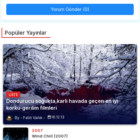
Yorum Gönder (0)
Popüler Yayınlar
LISTE
Dondurucu soğukta,karlı havada geçen en iyi
korku-gerilim filmleri
16.12.13
Fatih Varlık
2007
Wind Chill (2007)