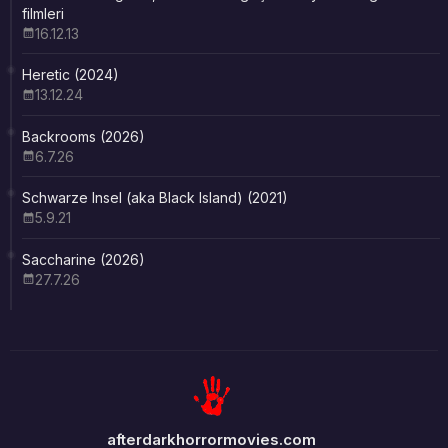
filmleri
16.12.13
Heretic (2024)
13.12.24
Backrooms (2026)
6.7.26
Schwarze Insel (aka Black Island) (2021)
5.9.21
Saccharine (2026)
27.7.26
afterdarkhorrormovies.com