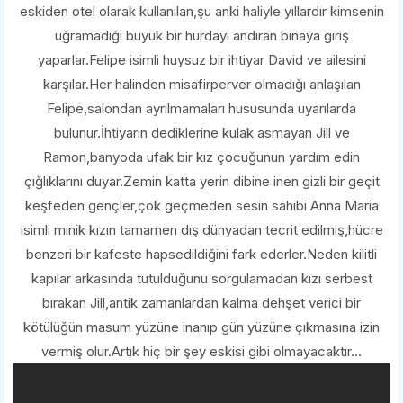
eskiden otel olarak kullanılan,şu anki haliyle yıllardır kimsenin
uğramadığı büyük bir hurdayı andıran binaya giriş
yaparlar.Felipe isimli huysuz bir ihtiyar David ve ailesini
karşılar.Her halinden misafirperver olmadığı anlaşılan
Felipe,salondan ayrılmamaları hususunda uyarılarda
bulunur.İhtiyarın dediklerine kulak asmayan Jill ve
Ramon,banyoda ufak bir kız çocuğunun yardım edin
çığlıklarını duyar.Zemin katta yerin dibine inen gizli bir geçit
keşfeden gençler,çok geçmeden sesin sahibi Anna Maria
isimli minik kızın tamamen dış dünyadan tecrit edilmiş,hücre
benzeri bir kafeste hapsedildiğini fark ederler.Neden kilitli
kapılar arkasında tutulduğunu sorgulamadan kızı serbest
bırakan Jill,antik zamanlardan kalma dehşet verici bir
kötülüğün masum yüzüne inanıp gün yüzüne çıkmasına izin
vermiş olur.Artık hiç bir şey eskisi gibi olmayacaktır...