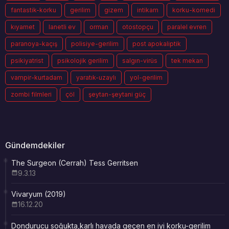
fantastik-korku
gerilim
gizem
intikam
korku-komedi
kıyamet
lanetli ev
orman
otostopçu
paralel evren
paranoya-kaçış
polisiye-gerilim
post apokaliptik
psikiyatrist
psikolojik gerilim
salgın-virüs
tek mekan
vampir-kurtadam
yaratık-uzaylı
yol-gerilim
zombi filmleri
çöl
şeytan-şeytani güç
Gündemdekiler
The Surgeon (Cerrah) Tess Gerritsen
9.3.13
Vivaryum (2019)
16.12.20
Dondurucu soğukta,karlı havada geçen en iyi korku-gerilim