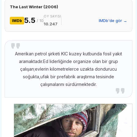
The Last Winter (2006)
OY SAYISI
5.5
/ 10
IMDb'de gör →
IMDb
10.247
Amerikan petrol şirketi KIC kuzey kutbunda fosil yakıt
aramaktadır.Ed liderliğinde organize olan bir grup
çalışan;evlerin kilometrelerce uzakta dondurucu
soğukta,ufak bir prefabrik araştırma tesisinde
çalışmalarını sürdürmektedir.