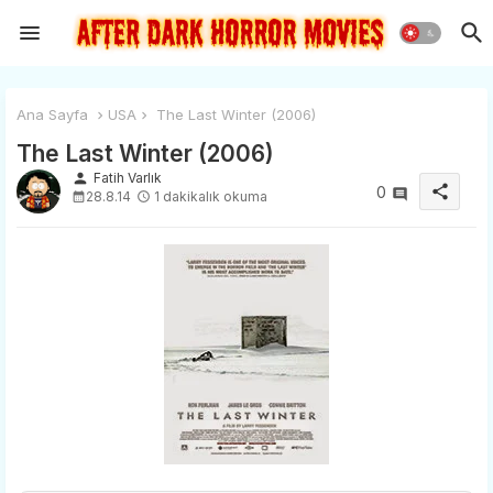
Ana Sayfa
USA
The Last Winter (2006)
The Last Winter (2006)
person
Fatih Varlık
share
0
28.8.14
1 dakikalık okuma