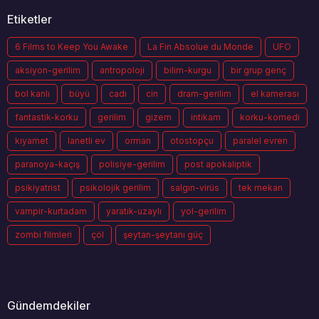
Etiketler
6 Films to Keep You Awake
La Fin Absolue du Monde
UFO
aksiyon-gerilim
antropoloji
bilim-kurgu
bir grup genç
bol kanlı
büyü
cadı
cin
dram-gerilim
el kamerası
fantastik-korku
gerilim
gizem
intikam
korku-komedi
kıyamet
lanetli ev
orman
otostopçu
paralel evren
paranoya-kaçış
polisiye-gerilim
post apokaliptik
psikiyatrist
psikolojik gerilim
salgın-virüs
tek mekan
vampir-kurtadam
yaratık-uzaylı
yol-gerilim
zombi filmleri
çöl
şeytan-şeytani güç
Gündemdekiler