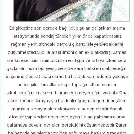
Ed şirketine son derece bağlı olup,şu an çalıştıkları arama
istasyonunda sondaj tünelleri yıllar önce kapatılmasına
rağmen yerin altındaki petrolü çıkarıp,işleyebileceklerini
düşünmektedir.Ed ile arası limoni olan ekip arkadaşı James
ise küresel ısınmanın buzulları erittiğini ve ortaya çıkan sera
gazlarının insan bünyesi üzerinde zararlı etkileri olabileceğini
düşünmektedir.Dahası erime bu hızla devam ederse yaklaşık
on bin yıldır buzullarla kaplı toprağın altından neler
çıkabileceğini kimsenin tahmin edemeyeceğini vurgular.Ona
göre doğanın kimyasıyla bu denli uğraşmak geri dönüşümü
mümkün olmayacak reaksiyonlara neden olabilir.Ancak
otoriter yapısından ödün vermeyen Ed,ne pahasına olursa
çalışmaya devam etmeleri gerektiğini düşünmektedir.Zaten
halihazırda havalarda yeniden soğumaya başlamış,mevsim