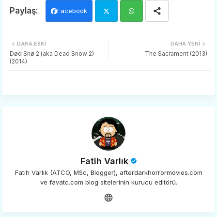
Facebook
Twi
Wh
DAHA ESKI
DAHA YENI
tter
ats
Død Snø 2 (aka Dead Snow 2)
The Sacrament (2013)
(2014)
app
Fatih Varlık
Fatih Varlık (ATCO, MSc, Blogger), afterdarkhorrormovies.com
ve favatc.com blog sitelerinin kurucu editörü.