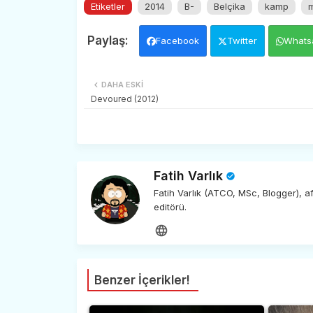
Etiketler
2014
B-
Belçika
kamp
Facebook
Twitter
Whats
DAHA ESKI
Devoured (2012)
Fatih Varlık
Fatih Varlık (ATCO, MSc, Blogger), 
editörü.
Benzer İçerikler!