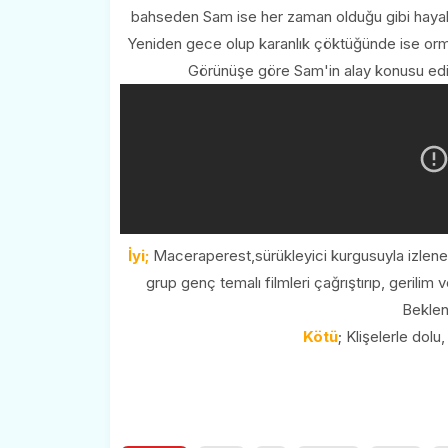
bahseden Sam ise her zaman olduğu gibi hayal 
Yeniden gece olup karanlık çöktüğünde ise orm
Görünüşe göre Sam'in alay konusu edile
İyi;
Maceraperest,sürükleyici kurgusuyla izlene
grup genç temalı filmleri çağrıştırıp, gerili
Beklent
Kötü
; Klişelerle dolu,