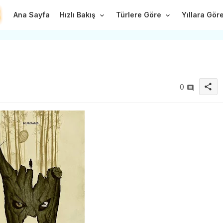
Ana Sayfa
Hızlı Bakış
Türlere Göre
Yıllara Gör
share
0