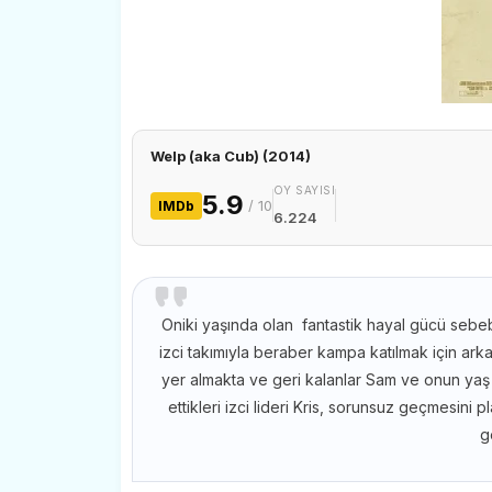
Welp (aka Cub) (2014)
OY SAYISI
5.9
/ 10
IMDb
6.224
Oniki yaşında olan fantastik hayal gücü sebe
izci takımıyla beraber kampa katılmak için arka
yer almakta ve geri kalanlar Sam ve onun yaş 
ettikleri izci lideri Kris, sorunsuz geçmesin
ge