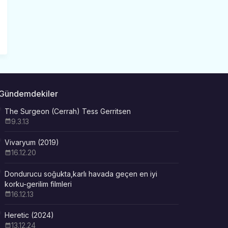
Gündemdekiler
The Surgeon (Cerrah) Tess Gerritsen
9.3.13
Vivaryum (2019)
16.12.20
Dondurucu soğukta,karlı havada geçen en iyi
korku-gerilim filmleri
16.12.13
Heretic (2024)
13.12.24