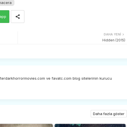
macera
app
DAHA YENI
Hidden (2015)
afterdarkhorrormovies.com ve favatc.com blog sitelerinin kurucu
Daha fazla göster