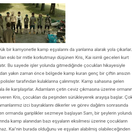
yük bir kamyonetle kamp eşyalarını da yanlarına alarak yola çıkarlar.
rı eski bir mitle korkutmayı düşünen Kris, Kai isimli geceleri kurt
ır. Bu sayede işler yolunda gitmediğinde çocukları hikayesiyle
ndan yakın zaman önce bölgede kamp kuran genç bir çiftin ansızın
lisler tarafından kulaklarına çalınmıştır. Kamp sahasına gelen
la ile karşılaşırlar. Adamların çetin ceviz çıkmasına üzerine ormanı
 veren Kris, çocukları da peşinden sürükleyerek arayışa başlar. Ço
nlarımız izci bayraklarını dikerler ve görev dağılımı sonrasında
ibaren ormanda gariplikler sezmeye başlayan Sam, bir şeylerin yolund
rında kamp alanından bazı eşyaların eksilmesi üzerine çocukların
z. Kai'nin burada olduğunu ve eşyaları alabilmiş olabileceğinden