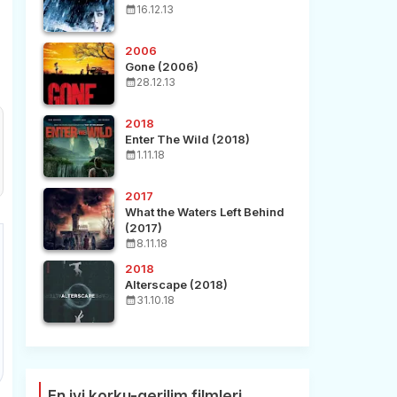
16.12.13
2006
Gone (2006)
28.12.13
2018
Enter The Wild (2018)
1.11.18
2017
What the Waters Left Behind
(2017)
8.11.18
2018
Alterscape (2018)
31.10.18
En iyi korku-gerilim filmleri