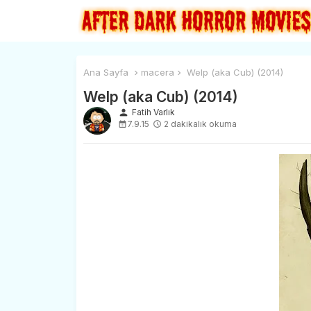
Ana Sayfa
macera
Welp (aka Cub) (2014)
Welp (aka Cub) (2014)
person
Fatih Varlık
7.9.15
2 dakikalık okuma