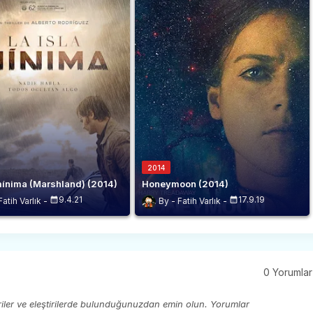
2014
 mínima (Marshland) (2014)
Honeymoon (2014)
9.4.21
17.9.19
Fatih Varlık
Fatih Varlık
0 Yorumlar
eriler ve eleştirilerde bulunduğunuzdan emin olun. Yorumlar