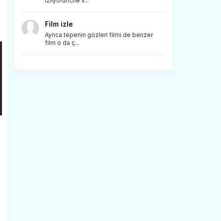
izliyorum,ne v...
Film izle
Ayrıca tepenin gözleri filmi de benzer
film o da ç...