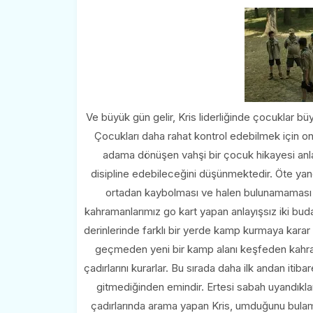
Ve büyük gün gelir, Kris liderliğinde çocuklar bü
Çocukları daha rahat kontrol edebilmek için onla
adama dönüşen vahşi bir çocuk hikayesi anlat
disipline edebileceğini düşünmektedir. Öte ya
ortadan kaybolması ve halen bulunamaması po
kahramanlarımız go kart yapan anlayışsız iki buda
derinlerinde farklı bir yerde kamp kurmaya karar
geçmeden yeni bir kamp alanı keşfeden kahrama
çadırlarını kurarlar. Bu sırada daha ilk andan it
gitmediğinden emindir. Ertesi sabah uyandıkla
çadırlarında arama yapan Kris, umduğunu bulama