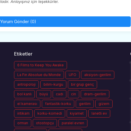
ır. Anlayışınız için teşekkürler.
Yorum Gönder (0)
Etiketler
6 Films to Keep You Awake
La Fin Absolue du Monde
UFO
aksiyon-gerilim
antropoloji
bilim-kurgu
bir grup genç
bol kanlı
büyü
cadı
cin
dram-gerilim
el kamerası
fantastik-korku
gerilim
gizem
intikam
korku-komedi
kıyamet
lanetli ev
orman
otostopçu
paralel evren