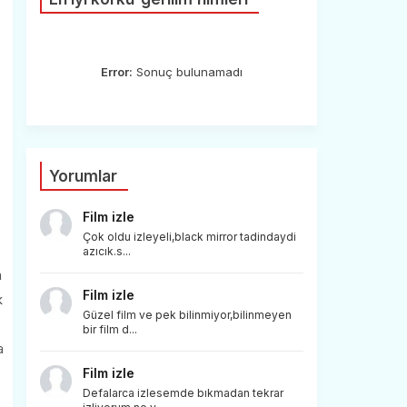
Error:
Sonuç bulunamadı
Yorumlar
Film izle
Çok oldu izleyeli,black mirror tadindaydi
azıcık.s...
n
Film izle
k
Güzel film ve pek bilinmiyor,bilinmeyen
bir film d...
a
Film izle
Defalarca izlesemde bıkmadan tekrar