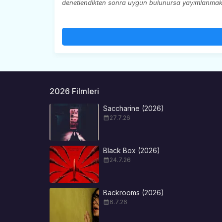
denetlendikten sonra uygun bulunursa yayımlanmaktad
2026 Filmleri
Saccharine (2026)
27.7.26
Black Box (2026)
24.7.26
Backrooms (2026)
6.7.26