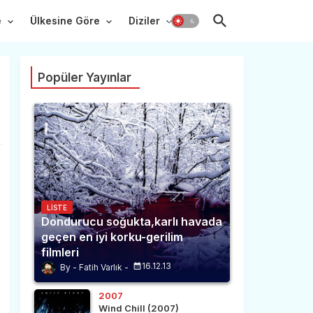
e
Ülkesine Göre
Diziler
Popüler Yayınlar
LISTE
Dondurucu soğukta,karlı havada
geçen en iyi korku-gerilim
filmleri
16.12.13
Fatih Varlık
2007
Wind Chill (2007)