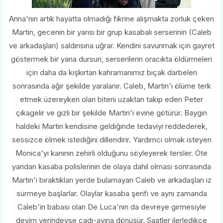
Anna'nın artık hayatta olmadığı fikrine alışmakta zorluk çeken
Martin, gecenin bir yarısı bir grup kasabalı serserinin (Caleb
ve arkadaşları) saldırısına uğrar. Kendini savunmak için gayret
göstermek bir yana dursun, serserilerin oracıkta öldürmeleri
için daha da kışkırtan kahramanımız bıçak darbeleri
sonrasında ağır şekilde yaralanır. Caleb, Martin'i ölüme terk
etmek üzereyken olan biteni uzaktan takip eden Peter
çıkagelir ve gizli bir şekilde Martin'i evine götürür. Baygın
haldeki Martin kendisine geldiğinde tedaviyi reddederek,
sessizce ölmek istediğini dillendirir. Yardımcı olmak isteyen
Monica'yı kanının zehirli olduğunu söyleyerek tersler. Öte
yandan kasaba polislerinin de olaya dahil olması sonrasında
Martin'i bıraktıkları yerde bulamayan Caleb ve arkadaşları iz
sürmeye başlarlar. Olaylar kasaba şerifi ve aynı zamanda
Caleb'in babası olan De Luca'nın da devreye girmesiyle
deyim yerindeyse cadı-avına dönüşür. Saatler ilerledikçe