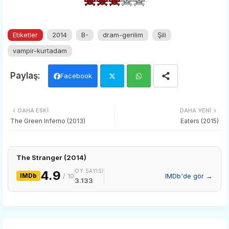
Etiketler
2014
B-
dram-gerilim
Şili
vampir-kurtadam
Facebook
Twi
Wh
DAHA ESKI
DAHA YENI
tter
ats
The Green Inferno (2013)
Eaters (2015)
app
The Stranger (2014)
OY SAYISI
4.9
IMDb
/ 10
IMDb'de gör →
3.133