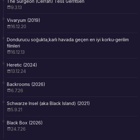
The Surgeon (Cerrah) Tess Gerritsen
9.3.13
Vivaryum (2019)
16.12.20
Dondurucu soğukta,karlı havada geçen en iyi korku-gerilim
filmleri
16.12.13
Heretic (2024)
13.12.24
Backrooms (2026)
6.7.26
Schwarze Insel (aka Black Island) (2021)
5.9.21
Black Box (2026)
24.7.26