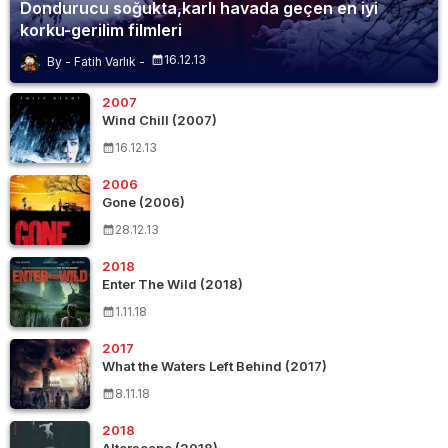
Dondurucu soğukta,karlı havada geçen en iyi
korku-gerilim filmleri
16.12.13
Fatih Varlık
2007
Wind Chill (2007)
16.12.13
2006
Gone (2006)
28.12.13
2018
Enter The Wild (2018)
1.11.18
2017
What the Waters Left Behind (2017)
8.11.18
2018
Alterscape (2018)