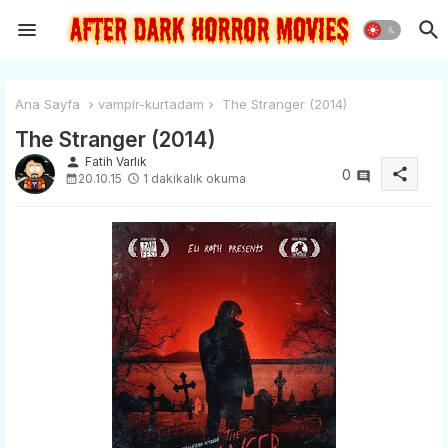
Ana Sayfa
vampir-kurtadam
The Stranger (2014)
The Stranger (2014)
person
Fatih Varlık
share
0
20.10.15
1 dakikalık okuma