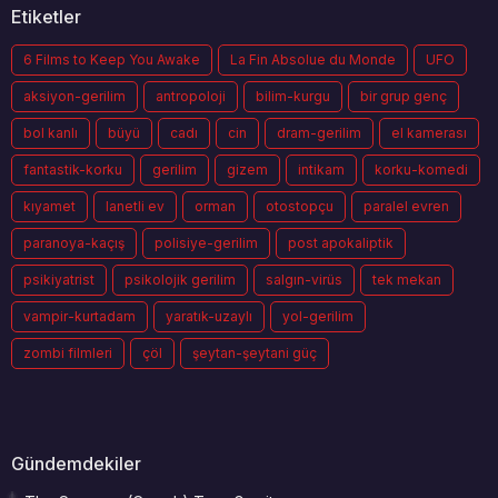
Etiketler
6 Films to Keep You Awake
La Fin Absolue du Monde
UFO
aksiyon-gerilim
antropoloji
bilim-kurgu
bir grup genç
bol kanlı
büyü
cadı
cin
dram-gerilim
el kamerası
fantastik-korku
gerilim
gizem
intikam
korku-komedi
kıyamet
lanetli ev
orman
otostopçu
paralel evren
paranoya-kaçış
polisiye-gerilim
post apokaliptik
psikiyatrist
psikolojik gerilim
salgın-virüs
tek mekan
vampir-kurtadam
yaratık-uzaylı
yol-gerilim
zombi filmleri
çöl
şeytan-şeytani güç
Gündemdekiler