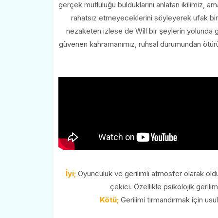
gerçek mutluluğu bulduklarını anlatan ikilimiz, a
rahatsız etmeyeceklerini söyleyerek ufak bir v
nezaketen izlese de Will bir şeylerin yolunda 
güvenen kahramanımız, ruhsal durumundan ötürü 
İyi;
Oyunculuk ve gerilimli atmosfer olarak olduk
çekici. Özellikle psikolojik geril
Kötü;
Gerilimi tırmandırmak için usul