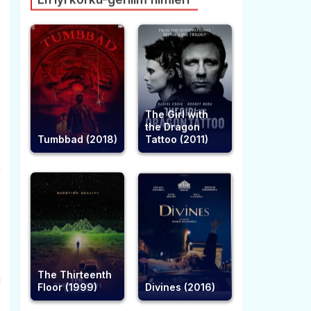
The Girl with
the Dragon
Tumbbad (2018)
Tattoo (2011)
a
The Thirteenth
l
Floor (1999)
Divines (2016)