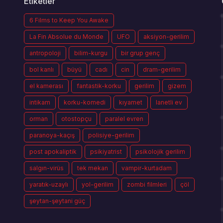
Etiketler
6 Films to Keep You Awake
La Fin Absolue du Monde
UFO
aksiyon-gerilim
antropoloji
bilim-kurgu
bir grup genç
bol kanlı
büyü
cadı
cin
dram-gerilim
el kamerası
fantastik-korku
gerilim
gizem
intikam
korku-komedi
kıyamet
lanetli ev
orman
otostopçu
paralel evren
paranoya-kaçış
polisiye-gerilim
post apokaliptik
psikiyatrist
psikolojik gerilim
salgın-virüs
tek mekan
vampir-kurtadam
yaratık-uzaylı
yol-gerilim
zombi filmleri
çöl
şeytan-şeytani güç