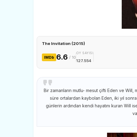
The Invitation (2015)
OY SAYISI
6.6
/ 10
IMDb
127.554
Bir zamanların mutlu- mesut çifti Eden ve Will, m
süre ortalardan kaybolan Eden, iki yıl sonr
günlerin ardından kendi hayatını kuran Will is
va