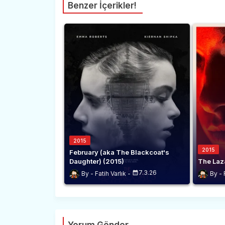
Benzer İçerikler!
2015
2015
February (aka The Blackcoat's
Daughter) (2015)
The Laza
7.3.26
Fatih Varlık
Yorum Gönder