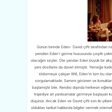
Günün birinde Eden- David çifti tarafından n
yeniden Eden'ı görme hususunda çeşitli çekinc
olacağını söyler. Öte yandan Eden büyük bir akş
yeni dostlarını da davet etmiştir. Yemeğe katıl
öldürmeye çalışan Will, Eden'ın tüm bu olanl
sorgulamaktadır. Samimi görünen ve konuklara
başlamıştır bile. Kendisi dışında herkesin eğle
trajediye ait yanılsamalar görmeye başlayan 
düşünür. Ancak Eden ve David çifti son iki yılların
oldukları tarikat hakkında bilgiler vermek istemek