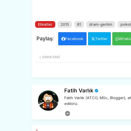
Etiketler
2015
B1
dram-gerilim
psikol
Facebook
Twitter
Whats
DAHA ESKI
Fatih Varlık
Fatih Varlık (ATCO, MSc, Blogger), 
editörü.