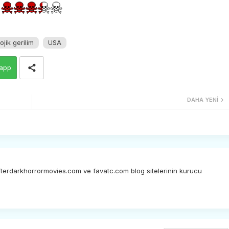
ojik gerilim
USA
app
DAHA YENI
afterdarkhorrormovies.com ve favatc.com blog sitelerinin kurucu