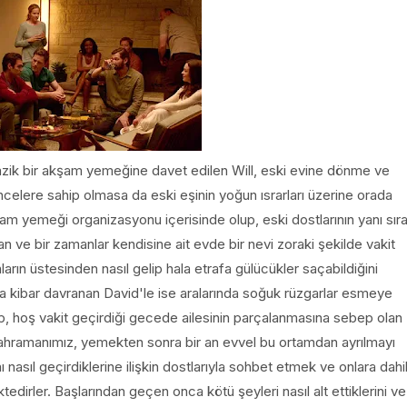
azik bir akşam yemeğine davet edilen Will, eski evine dönme ve
elere sahip olmasa da eski eşinin yoğun ısrarları üzerine orada
am yemeği organizasyonu içerisinde olup, eski dostlarının yanı sır
an ve bir zamanlar kendisine ait evde bir nevi zoraki şekilde vakit
arın üstesinden nasıl gelip hala etrafa gülücükler saçabildiğini
 kibar davranan David'le ise aralarında soğuk rüzgarlar esmeye
nip, hoş vakit geçirdiği gecede ailesinin parçalanmasına sebep olan
kahramanımız, yemekten sonra bir an evvel bu ortamdan ayrılmayı
ı nasıl geçirdiklerine ilişkin dostlarıyla sohbet etmek ve onlara dahi
tedirler. Başlarından geçen onca kötü şeyleri nasıl alt ettiklerini ve