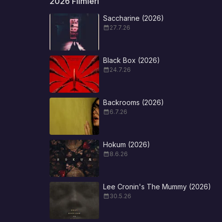
2026 Filmleri
Saccharine (2026)
27.7.26
Black Box (2026)
24.7.26
Backrooms (2026)
6.7.26
Hokum (2026)
8.6.26
Lee Cronin's The Mummy (2026)
30.5.26