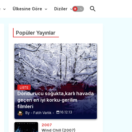
e
Ülkesine Göre
Diziler
Popüler Yayınlar
LISTE
Dondurucu soğukta,karlı havada
geçen en iyi korku-gerilim
filmleri
16.12.13
Fatih Varlık
2007
Wind Chill (2007)