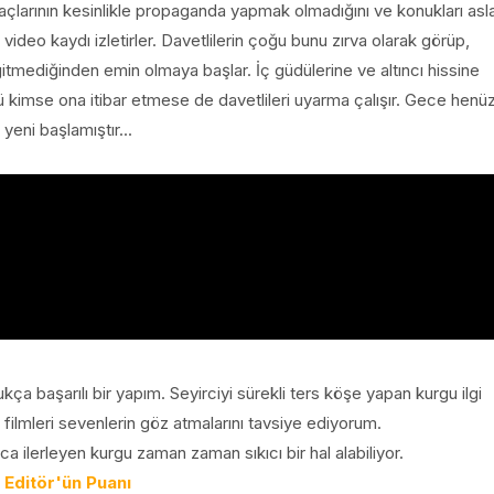
maçlarının kesinlikle propaganda yapmak olmadığını ve konukları asl
ideo kaydı izletirler. Davetlilerin çoğu bunu zırva olarak görüp,
gitmediğinden emin olmaya başlar. İç güdülerine ve altıncı hissine
kimse ona itibar etmese de davetlileri uyarma çalışır. Gece henü
yeni başlamıştır...
ça başarılı bir yapım. Seyirciyi sürekli ters köşe yapan kurgu ilgi
im filmleri sevenlerin göz atmalarını tavsiye ediyorum.
ca ilerleyen kurgu zaman zaman sıkıcı bir hal alabiliyor.
Editör'ün Puanı