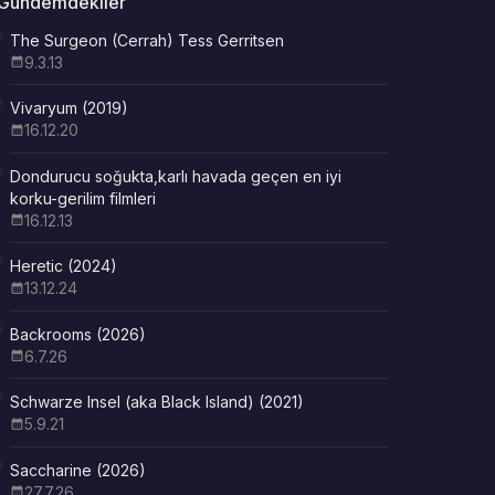
Gündemdekiler
The Surgeon (Cerrah) Tess Gerritsen
9.3.13
Vivaryum (2019)
16.12.20
Dondurucu soğukta,karlı havada geçen en iyi
korku-gerilim filmleri
16.12.13
Heretic (2024)
13.12.24
Backrooms (2026)
6.7.26
Schwarze Insel (aka Black Island) (2021)
5.9.21
Saccharine (2026)
27.7.26