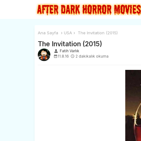
Ana Sayfa
USA
The Invitation (2015)
The Invitation (2015)
person
Fatih Varlık
11.8.16
2 dakikalık okuma