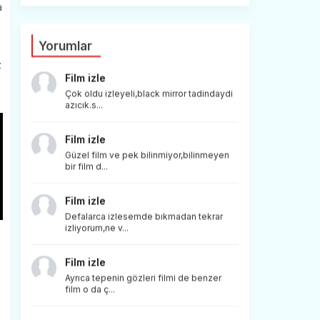
a
Yorumlar
z
Film izle
Çok oldu izleyeli,black mirror tadindaydi
azıcık.s...
Film izle
Güzel film ve pek bilinmiyor,bilinmeyen
bir film d...
Film izle
Defalarca izlesemde bıkmadan tekrar
izliyorum,ne v...
Film izle
Ayrıca tepenin gözleri filmi de benzer
film o da ç...