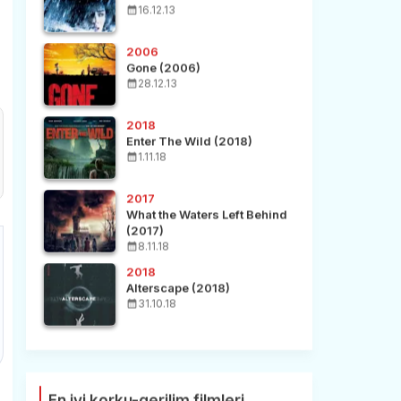
16.12.13
2006
Gone (2006)
28.12.13
2018
Enter The Wild (2018)
1.11.18
2017
What the Waters Left Behind
(2017)
8.11.18
2018
Alterscape (2018)
31.10.18
En iyi korku-gerilim filmleri