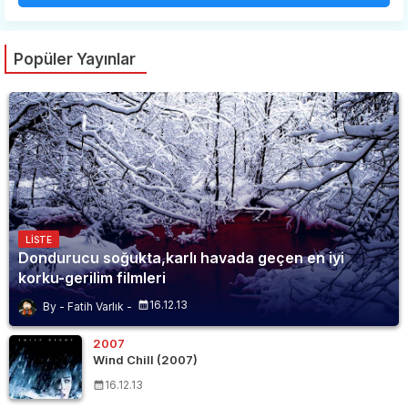
Popüler Yayınlar
LISTE
Dondurucu soğukta,karlı havada geçen en iyi
korku-gerilim filmleri
16.12.13
Fatih Varlık
2007
Wind Chill (2007)
16.12.13