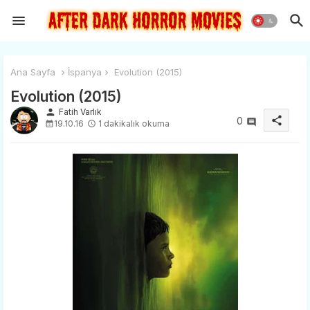
Ana Sayfa
İspanya
Evolution (2015)
Evolution (2015)
person
Fatih Varlık
share
0
19.10.16
1 dakikalık okuma