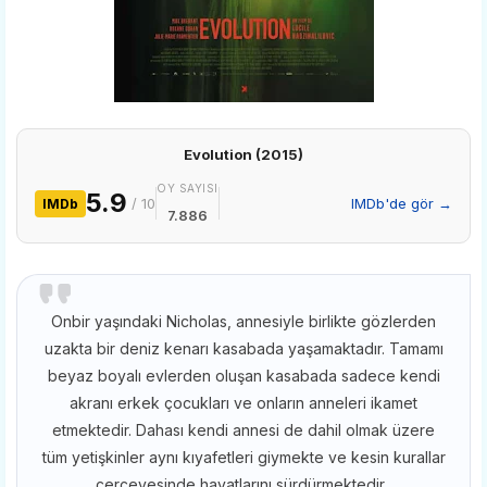
Evolution (2015)
OY SAYISI
5.9
/ 10
IMDb'de gör →
IMDb
7.886
Onbir yaşındaki Nicholas, annesiyle birlikte gözlerden
uzakta bir deniz kenarı kasabada yaşamaktadır. Tamamı
beyaz boyalı evlerden oluşan kasabada sadece kendi
akranı erkek çocukları ve onların anneleri ikamet
etmektedir. Dahası kendi annesi de dahil olmak üzere
tüm yetişkinler aynı kıyafetleri giymekte ve kesin kurallar
çerçevesinde hayatlarını sürdürmektedir.