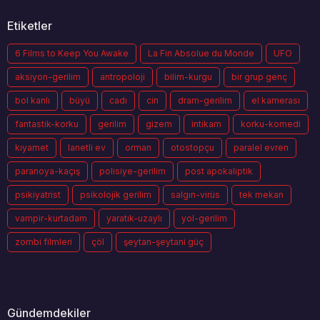
Etiketler
6 Films to Keep You Awake
La Fin Absolue du Monde
UFO
aksiyon-gerilim
antropoloji
bilim-kurgu
bir grup genç
bol kanlı
büyü
cadı
cin
dram-gerilim
el kamerası
fantastik-korku
gerilim
gizem
intikam
korku-komedi
kıyamet
lanetli ev
orman
otostopçu
paralel evren
paranoya-kaçış
polisiye-gerilim
post apokaliptik
psikiyatrist
psikolojik gerilim
salgın-virüs
tek mekan
vampir-kurtadam
yaratık-uzaylı
yol-gerilim
zombi filmleri
çöl
şeytan-şeytani güç
Gündemdekiler