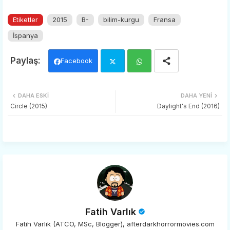
Etiketler
2015
B-
bilim-kurgu
Fransa
İspanya
Facebook
Twi
Wh
DAHA ESKI
DAHA YENI
tter
ats
Circle (2015)
Daylight's End (2016)
app
Fatih Varlık
Fatih Varlık (ATCO, MSc, Blogger), afterdarkhorrormovies.com