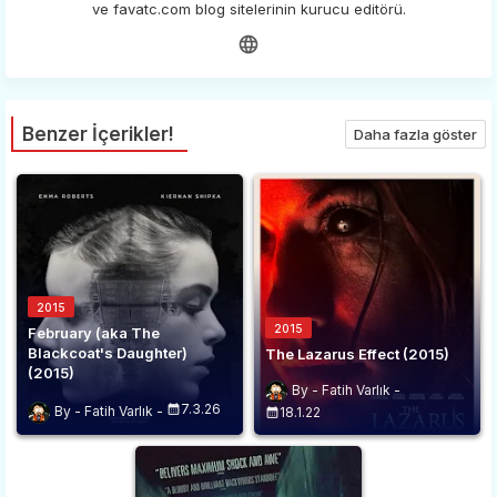
ve favatc.com blog sitelerinin kurucu editörü.
Benzer İçerikler!
Daha fazla göster
2015
2015
February (aka The
Blackcoat's Daughter)
The Lazarus Effect (2015)
(2015)
Fatih Varlık
7.3.26
Fatih Varlık
18.1.22