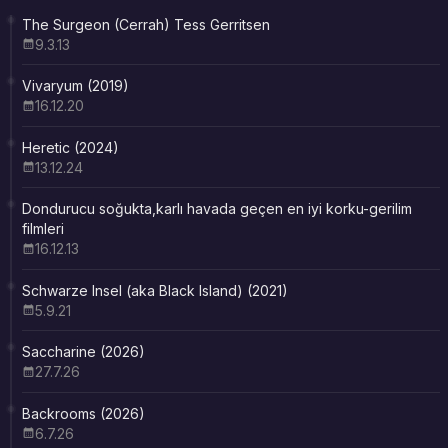
The Surgeon (Cerrah) Tess Gerritsen
9.3.13
Vivaryum (2019)
16.12.20
Heretic (2024)
13.12.24
Dondurucu soğukta,karlı havada geçen en iyi korku-gerilim
filmleri
16.12.13
Schwarze Insel (aka Black Island) (2021)
5.9.21
Saccharine (2026)
27.7.26
Backrooms (2026)
6.7.26