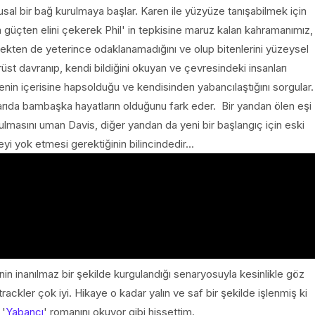
ygusal bir bağ kurulmaya başlar. Karen ile yüzyüze tanışabilmek için
n güçten elini çekerek Phil' in tepkisine maruz kalan kahramanımız,
çekten de yeterince odaklanamadığını ve olup bitenlerini yüzeysel
st davranıp, kendi bildiğini okuyan ve çevresindeki insanları
nin içerisine hapsolduğu ve kendisinden yabancılaştığını sorgular.
ışarıda bambaşka hayatların olduğunu fark eder. Bir yandan ölen eşi
lmasını uman Davis, diğer yandan da yeni bir başlangıç için eski
yi yok etmesi gerektiğinin bilincindedir...
 inanılmaz bir şekilde kurgulandığı senaryosuyla kesinlikle göz
rackler çok iyi. Hikaye o kadar yalın ve saf bir şekilde işlenmiş ki
 '
Yabancı
' romanını okuyor gibi hissettim.