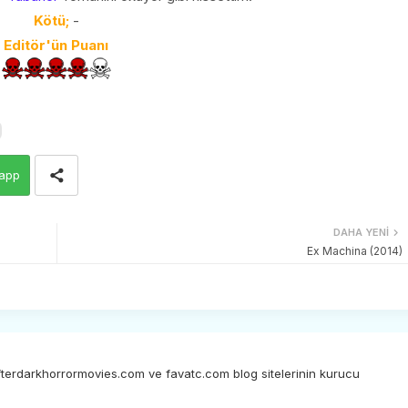
Kötü;
-
Editör'ün Puanı
app
DAHA YENI
Ex Machina (2014)
afterdarkhorrormovies.com ve favatc.com blog sitelerinin kurucu