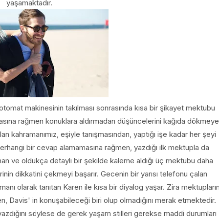
yaşamaktadır.
otomat makinesinin takılması sonrasında kısa bir şikayet mektubu
asına rağmen konuklara aldırmadan düşüncelerini kağıda dökmeye
ulan kahramanımız, eşiyle tanışmasından, yaptığı işe kadar her şeyi
n herhangi bir cevap alamamasına rağmen, yazdığı ilk mektupla da
nan ve oldukça detaylı bir şekilde kaleme aldığı üç mektubu daha
inin dikkatini çekmeyi başarır. Gecenin bir yarısı telefonu çalan
anı olarak tanıtan Karen ile kısa bir diyalog yaşar. Zira mektupları
 Davis' in konuşabileceği biri olup olmadığını merak etmektedir.
yazdığını söylese de gerek yaşam stilleri gerekse maddi durumları