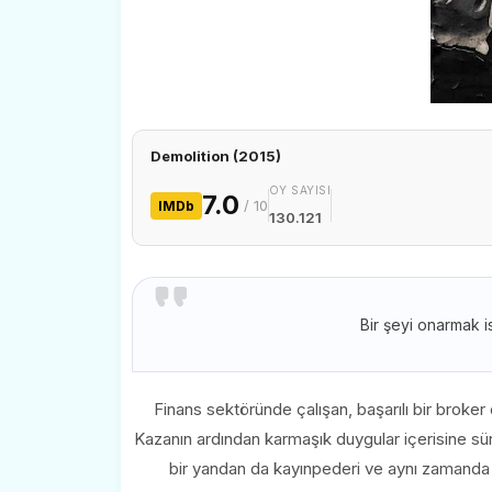
Demolition (2015)
OY SAYISI
7.0
/ 10
IMDb
130.121
Bir şeyi onarmak is
Finans sektöründe çalışan, başarılı bir broker 
Kazanın ardından karmaşık duygular içerisine sü
bir yandan da kayınpederi ve aynı zamanda pa