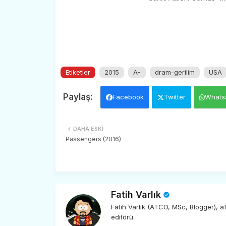
Etiketler
2015
A-
dram-gerilim
USA
Facebook
Twitter
Whats
DAHA ESKI
Passengers (2016)
Fatih Varlık
Fatih Varlık (ATCO, MSc, Blogger), 
editörü.