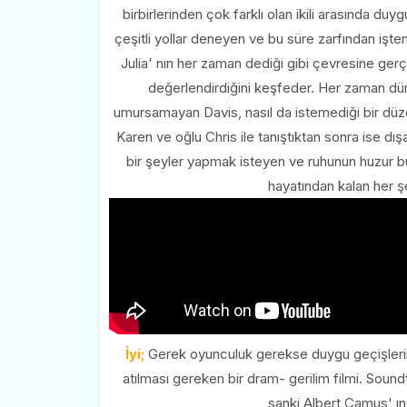
birbirlerinden çok farklı olan ikili arasında du
çeşitli yollar deneyen ve bu süre zarfından işte
Julia' nın her zaman dediği gibi çevresine ger
değerlendirdiğini keşfeder. Her zaman dürü
umursamayan Davis, nasıl da istemediği bir düze
Karen ve oğlu Chris ile tanıştıktan sonra ise d
bir şeyler yapmak isteyen ve ruhunun huzur bu
hayatından kalan her şe
İyi;
Gerek oyunculuk gerekse duygu geçişlerinin
atılması gereken bir dram- gerilim filmi. Soundt
sanki Albert Camus' ın