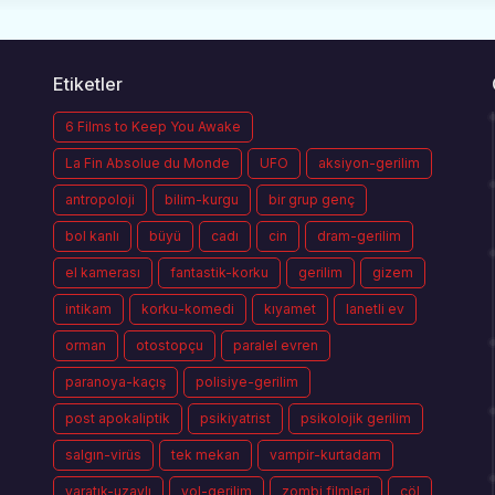
Etiketler
6 Films to Keep You Awake
La Fin Absolue du Monde
UFO
aksiyon-gerilim
antropoloji
bilim-kurgu
bir grup genç
bol kanlı
büyü
cadı
cin
dram-gerilim
el kamerası
fantastik-korku
gerilim
gizem
intikam
korku-komedi
kıyamet
lanetli ev
orman
otostopçu
paralel evren
paranoya-kaçış
polisiye-gerilim
post apokaliptik
psikiyatrist
psikolojik gerilim
salgın-virüs
tek mekan
vampir-kurtadam
yaratık-uzaylı
yol-gerilim
zombi filmleri
çöl