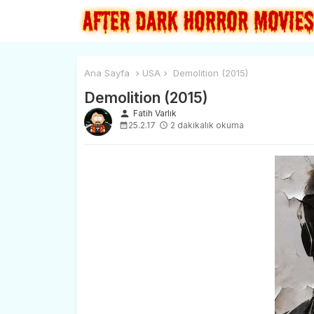
Ana Sayfa
USA
Demolition (2015)
Demolition (2015)
person
Fatih Varlık
25.2.17
2 dakikalık okuma