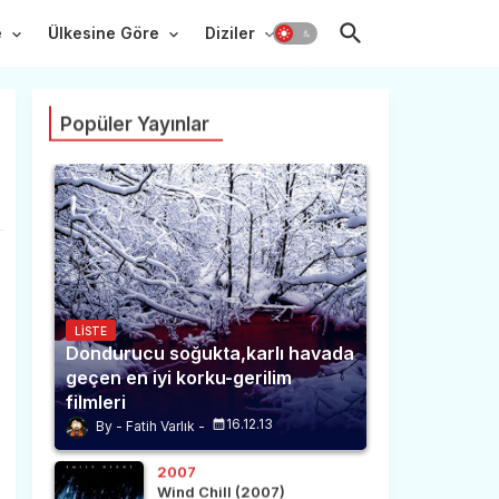
e
Ülkesine Göre
Diziler
Popüler Yayınlar
LISTE
Dondurucu soğukta,karlı havada
geçen en iyi korku-gerilim
filmleri
16.12.13
Fatih Varlık
2007
Wind Chill (2007)