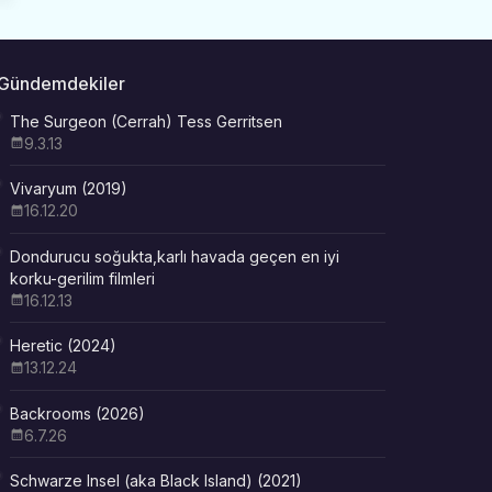
Gündemdekiler
The Surgeon (Cerrah) Tess Gerritsen
9.3.13
Vivaryum (2019)
16.12.20
Dondurucu soğukta,karlı havada geçen en iyi
korku-gerilim filmleri
16.12.13
Heretic (2024)
13.12.24
Backrooms (2026)
6.7.26
Schwarze Insel (aka Black Island) (2021)