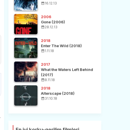
16.12.13
2006
Gone (2006)
28.12.13
2018
Enter The Wild (2018)
1.11.18
2017
What the Waters Left Behind
(2017)
8.11.18
2018
Alterscape (2018)
31.10.18
,
En iyi korku-gerilim filmleri