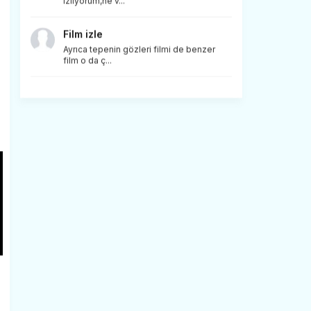
izliyorum,ne v...
Film izle
Ayrıca tepenin gözleri filmi de benzer
film o da ç...