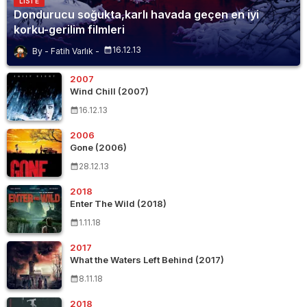
LISTE
Dondurucu soğukta,karlı havada geçen en iyi
korku-gerilim filmleri
16.12.13
Fatih Varlık
2007
Wind Chill (2007)
16.12.13
2006
Gone (2006)
28.12.13
2018
Enter The Wild (2018)
1.11.18
2017
What the Waters Left Behind (2017)
8.11.18
2018