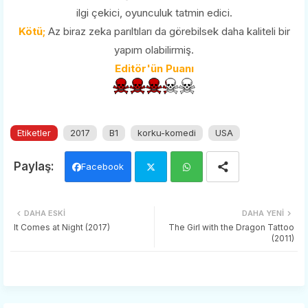
ilgi çekici, oyunculuk tatmin edici.
Kötü;
Az biraz zeka parıltıları da görebilsek daha kaliteli bir
yapım olabilirmiş.
Editör'ün Puanı
Etiketler
2017
B1
korku-komedi
USA
Facebook
Twi
Wh
DAHA ESKI
DAHA YENI
tter
ats
It Comes at Night (2017)
The Girl with the Dragon Tattoo
(2011)
app