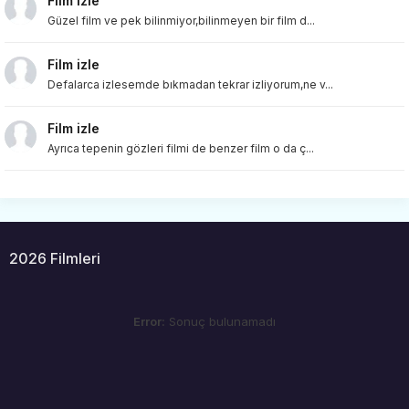
Film izle
Güzel film ve pek bilinmiyor,bilinmeyen bir film d...
Film izle
Defalarca izlesemde bıkmadan tekrar izliyorum,ne v...
Film izle
Ayrıca tepenin gözleri filmi de benzer film o da ç...
2026 Filmleri
Error:
Sonuç bulunamadı