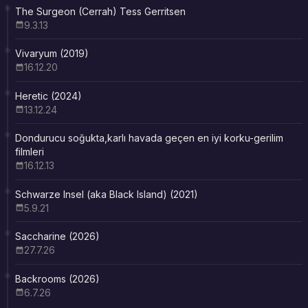
The Surgeon (Cerrah) Tess Gerritsen
9.3.13
Vivaryum (2019)
16.12.20
Heretic (2024)
13.12.24
Dondurucu soğukta,karlı havada geçen en iyi korku-gerilim
filmleri
16.12.13
Schwarze Insel (aka Black Island) (2021)
5.9.21
Saccharine (2026)
27.7.26
Backrooms (2026)
6.7.26