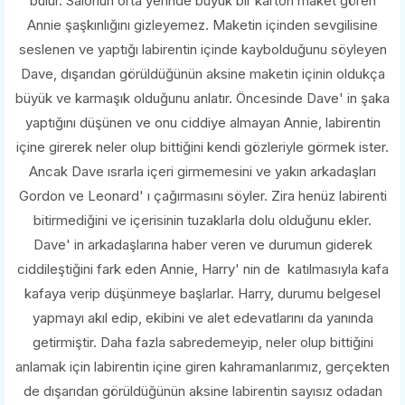
bulur. Salonun orta yerinde büyük bir karton maket gören
Annie şaşkınlığını gizleyemez. Maketin içinden sevgilisine
seslenen ve yaptığı labirentin içinde kaybolduğunu söyleyen
Dave, dışarıdan görüldüğünün aksine maketin içinin oldukça
büyük ve karmaşık olduğunu anlatır. Öncesinde Dave' in şaka
yaptığını düşünen ve onu ciddiye almayan Annie, labirentin
içine girerek neler olup bittiğini kendi gözleriyle görmek ister.
Ancak Dave ısrarla içeri girmemesini ve yakın arkadaşları
Gordon ve Leonard' ı çağırmasını söyler. Zira henüz labirenti
bitirmediğini ve içerisinin tuzaklarla dolu olduğunu ekler.
Dave' in arkadaşlarına haber veren ve durumun giderek
ciddileştiğini fark eden Annie, Harry' nin de katılmasıyla kafa
kafaya verip düşünmeye başlarlar. Harry, durumu belgesel
yapmayı akıl edip, ekibini ve alet edevatlarını da yanında
getirmiştir. Daha fazla sabredemeyip, neler olup bittiğini
anlamak için labirentin içine giren kahramanlarımız, gerçekten
de dışarıdan görüldüğünün aksine labirentin sayısız odadan