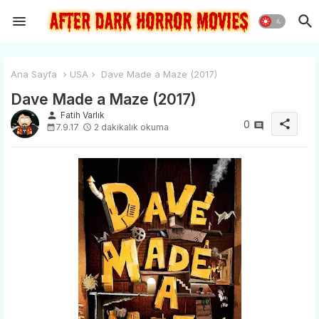
Ana Sayfa
USA
Dave Made a Maze (2017)
Dave Made a Maze (2017)
person
Fatih Varlık
share
0
7.9.17
2 dakikalık okuma