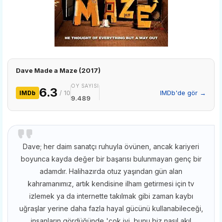
Dave Made a Maze (2017)
OY SAYISI
6.3
/ 10
IMDb'de gör →
IMDb
9.489
Dave; her daim sanatçı ruhuyla övünen, ancak kariyeri
boyunca kayda değer bir başarısı bulunmayan genç bir
adamdır. Halihazırda otuz yaşından gün alan
kahramanımız, artık kendisine ilham getirmesi için tv
izlemek ya da internette takılmak gibi zaman kaybı
uğraşlar yerine daha fazla hayal gücünü kullanabileceği,
insanların gördüğünde 'çok iyi, bunu biz nasıl akıl