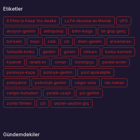
Etiketler
6 Films to Keep You Awake
La Fin Absolue du Monde
UFO
aksiyon-gerilim
antropoloji
bilim-kurgu
bir grup genç
bol kanlı
büyü
cadı
cin
dram-gerilim
el kamerası
fantastik-korku
gerilim
gizem
intikam
korku-komedi
kıyamet
lanetli ev
orman
otostopçu
paralel evren
paranoya-kaçış
polisiye-gerilim
post apokaliptik
psikiyatrist
psikolojik gerilim
salgın-virüs
tek mekan
vampir-kurtadam
yaratık-uzaylı
yol-gerilim
zombi filmleri
çöl
şeytan-şeytani güç
Gündemdekiler