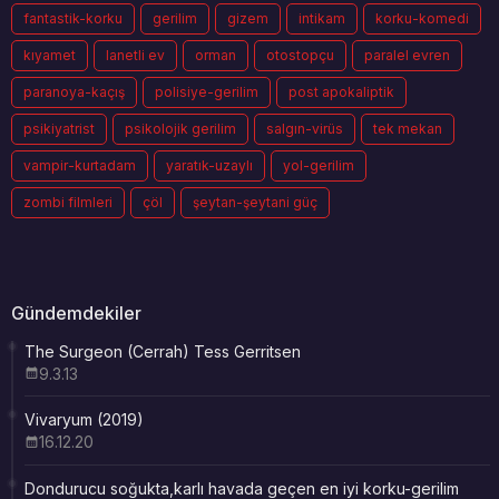
fantastik-korku
gerilim
gizem
intikam
korku-komedi
kıyamet
lanetli ev
orman
otostopçu
paralel evren
paranoya-kaçış
polisiye-gerilim
post apokaliptik
psikiyatrist
psikolojik gerilim
salgın-virüs
tek mekan
vampir-kurtadam
yaratık-uzaylı
yol-gerilim
zombi filmleri
çöl
şeytan-şeytani güç
Gündemdekiler
The Surgeon (Cerrah) Tess Gerritsen
9.3.13
Vivaryum (2019)
16.12.20
Dondurucu soğukta,karlı havada geçen en iyi korku-gerilim