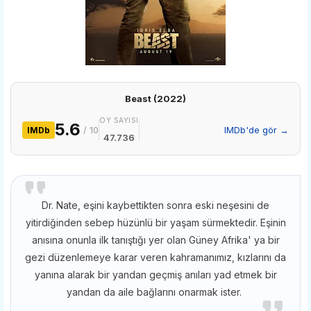
Beast (2022)
OY SAYISI
5.6
/ 10
IMDb'de gör →
IMDb
47.736
Dr. Nate, eşini kaybettikten sonra eski neşesini de
yitirdiğinden sebep hüzünlü bir yaşam sürmektedir. Eşinin
anısına onunla ilk tanıştığı yer olan Güney Afrika' ya bir
gezi düzenlemeye karar veren kahramanımız, kızlarını da
yanına alarak bir yandan geçmiş anıları yad etmek bir
yandan da aile bağlarını onarmak ister.