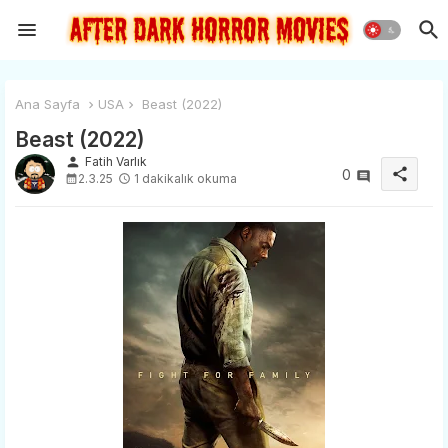
Ana Sayfa
USA
Beast (2022)
Beast (2022)
person
Fatih Varlık
share
0
2.3.25
1 dakikalık okuma