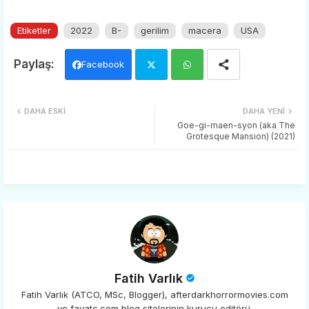
Etiketler
2022
B-
gerilim
macera
USA
Facebook
Twi
Wh
DAHA ESKI
DAHA YENI
tter
ats
Goe-gi-maen-syon (aka The
Grotesque Mansion) (2021)
app
Fatih Varlık
Fatih Varlık (ATCO, MSc, Blogger), afterdarkhorrormovies.com
ve favatc.com blog sitelerinin kurucu editörü.