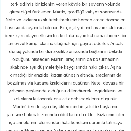
terk edilmiş bir izlenim veren köyde bir şeylerin yolunda
gitmediğini fark eden Martin, gördüğü vahşet sonrasında
Nate ve kızlarını uzak tutabilmek için hemen araca dönmeleri
hususunda uyarıda bulunur. Bir çeşit yabani hayvan saldırısına
benzeyen olayın etkisinden kurtulamayan kahramanlarımız, bir
an evvel kamp alanına ulaşmak için gayret ederler. Ancak
dönüş yolunda bir dizi aksilik sonrasında başlarının belada
olduğunu hisseden Martin, araçlarının da bozulmasının
akabinde ayrı düşmeleriyle kaygılarında haklı çıkar. Aşina
olmadığı bir arazide, kızgın güneşin altında, araçlarının da
bozulmasıyla kapana kısıldıklarını düşünen Nate, devasa bir
yırtıcının peşlerinde olduğunu dillendirerek, içgüdülerini ve
zekalarını kullanarak onu alt edebileceklerini düşünür.
Martin'den de ayrı düştükleri için bir şekilde başlarının
çaresine bakmak zorunda olduklarını da ekler. Kızlarının içten
içe annelerinin ölümünden hala kendisini sorumlu tutmaya
devam ettiklerini sezen Nate, ne pahasına olursa olsun onları