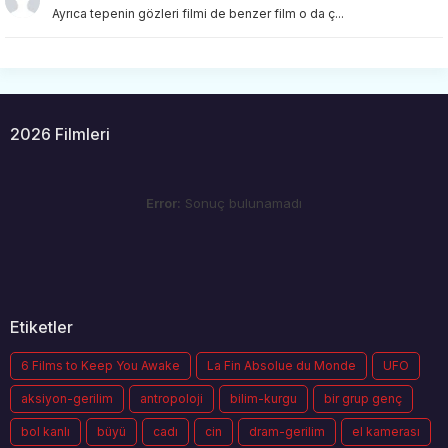
Ayrıca tepenin gözleri filmi de benzer film o da ç...
2026 Filmleri
Error:
Sonuç bulunamadı
Etiketler
6 Films to Keep You Awake
La Fin Absolue du Monde
UFO
aksiyon-gerilim
antropoloji
bilim-kurgu
bir grup genç
bol kanlı
büyü
cadı
cin
dram-gerilim
el kamerası