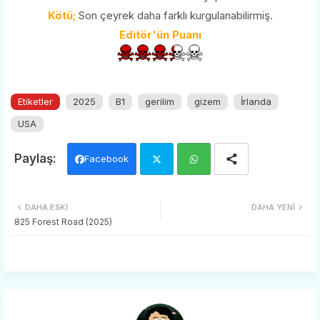
Kötü;
Son çeyrek daha farklı kurgulanabilirmiş.
Editör'ün Puanı
Etiketler
2025
B1
gerilim
gizem
İrlanda
USA
Facebook
Twi
Wh
DAHA ESKI
DAHA YENI
tter
ats
825 Forest Road (2025)
app