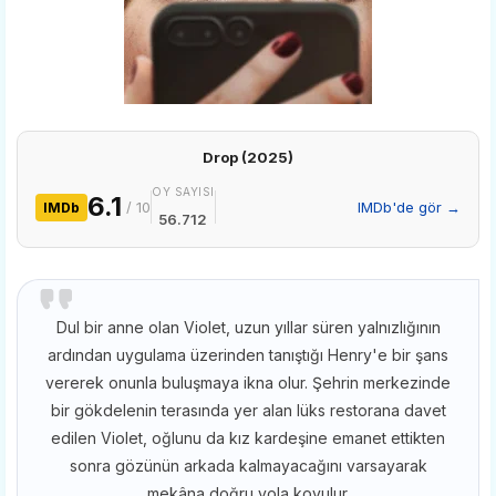
Drop (2025)
OY SAYISI
6.1
/ 10
IMDb'de gör →
IMDb
56.712
Dul bir anne olan Violet, uzun yıllar süren yalnızlığının
ardından uygulama üzerinden tanıştığı Henry'e bir şans
vererek onunla buluşmaya ikna olur. Şehrin merkezinde
bir gökdelenin terasında yer alan lüks restorana davet
edilen Violet, oğlunu da kız kardeşine emanet ettikten
sonra gözünün arkada kalmayacağını varsayarak
mekâna doğru yola koyulur.