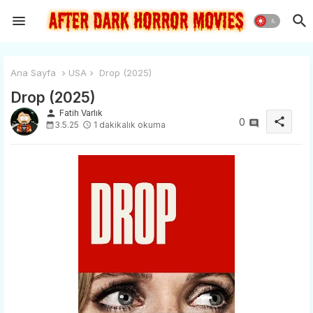
Ana Sayfa
USA
Drop (2025)
Drop (2025)
person
Fatih Varlık
share
0
3.5.25
1 dakikalık okuma