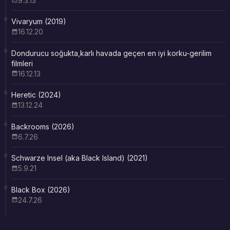
9.3.13
Vivaryum (2019)
16.12.20
Dondurucu soğukta,karlı havada geçen en iyi korku-gerilim
filmleri
16.12.13
Heretic (2024)
13.12.24
Backrooms (2026)
6.7.26
Schwarze Insel (aka Black Island) (2021)
5.9.21
Black Box (2026)
24.7.26