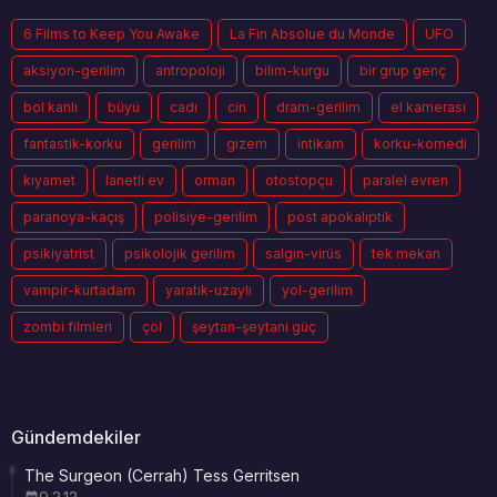
6 Films to Keep You Awake
La Fin Absolue du Monde
UFO
aksiyon-gerilim
antropoloji
bilim-kurgu
bir grup genç
bol kanlı
büyü
cadı
cin
dram-gerilim
el kamerası
fantastik-korku
gerilim
gizem
intikam
korku-komedi
kıyamet
lanetli ev
orman
otostopçu
paralel evren
paranoya-kaçış
polisiye-gerilim
post apokaliptik
psikiyatrist
psikolojik gerilim
salgın-virüs
tek mekan
vampir-kurtadam
yaratık-uzaylı
yol-gerilim
zombi filmleri
çöl
şeytan-şeytani güç
Gündemdekiler
The Surgeon (Cerrah) Tess Gerritsen