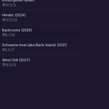
korku-gerilim filmleri
16.12.13
Heretic (2024)
13.12.24
Backrooms (2026)
6.7.26
Schwarze Insel (aka Black Island) (2021)
5.9.21
Wind Chill (2007)
16.12.13