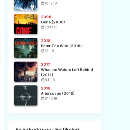
16.12.13
2006
Gone (2006)
28.12.13
2018
Enter The Wild (2018)
1.11.18
2017
What the Waters Left Behind
(2017)
8.11.18
2018
Alterscape (2018)
31.10.18
En iyi korku-gerilim filmleri