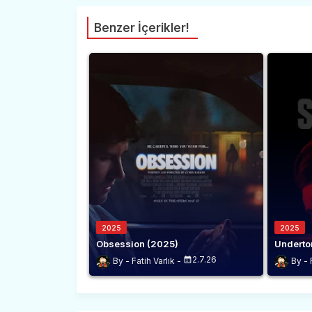
Benzer İçerikler!
2025
2025
Obsession (2025)
Underto
2.7.26
Fatih Varlık