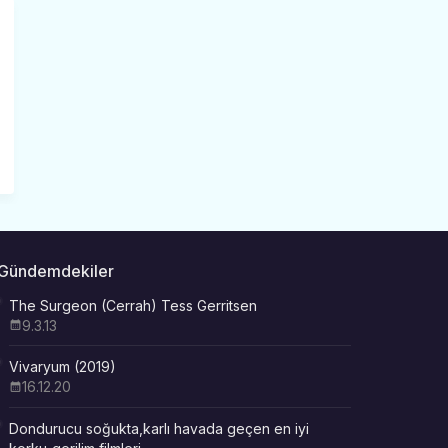
Gündemdekiler
The Surgeon (Cerrah) Tess Gerritsen
9.3.13
Vivaryum (2019)
16.12.20
Dondurucu soğukta,karlı havada geçen en iyi