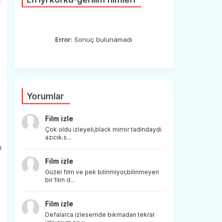
Error:
Sonuç bulunamadı
Yorumlar
Film izle
Çok oldu izleyeli,black mirror tadindaydi
azıcık.s...
ı
Film izle
Güzel film ve pek bilinmiyor,bilinmeyen
bir film d...
Film izle
Defalarca izlesemde bıkmadan tekrar