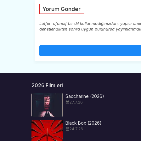
Yorum Gönder
Lütfen ofansif bir dil kullanmadığınızdan, yapıcı ön
denetlendikten sonra uygun bulunursa yayımlanmaktad
2026 Filmleri
Saccharine (2026)
27.7.26
Black Box (2026)
24.7.26