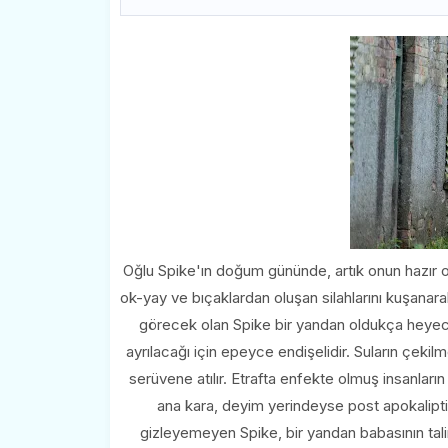
Oğlu Spike'ın doğum gününde, artık onun hazır o
ok-yay ve bıçaklardan oluşan silahlarını kuşanarak
görecek olan Spike bir yandan oldukça heyeca
ayrılacağı için epeyce endişelidir. Suların çekil
serüvene atılır. Etrafta enfekte olmuş insanların 
ana kara, deyim yerindeyse post apokalipti
gizleyemeyen Spike, bir yandan babasının talim