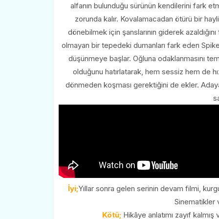
alfanın bulunduğu sürünün kendilerini fark etm
zorunda kalır. Kovalamacadan ötürü bir hayl
dönebilmek için şanslarının giderek azaldığın
olmayan bir tepedeki dumanları fark eden Spike,
düşünmeye başlar. Oğluna odaklanmasını temb
olduğunu hatırlatarak, hem sessiz hem de hızlı
dönmeden koşması gerektiğini de ekler. Adaya 
s
İyi;
Yıllar sonra gelen serinin devam filmi, kur
Sinematikler 
Kötü;
Hikâye anlatımı zayıf kalmış 