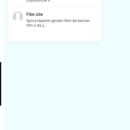
izliyorum,ne v...
Film izle
Ayrıca tepenin gözleri filmi de benzer
film o da ç...