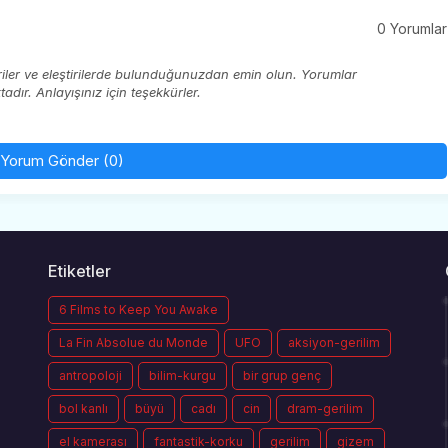
0 Yorumlar
eriler ve eleştirilerde bulunduğunuzdan emin olun. Yorumlar
ır. Anlayışınız için teşekkürler.
Yorum Gönder (0)
Etiketler
6 Films to Keep You Awake
La Fin Absolue du Monde
UFO
aksiyon-gerilim
antropoloji
bilim-kurgu
bir grup genç
bol kanlı
büyü
cadı
cin
dram-gerilim
el kamerası
fantastik-korku
gerilim
gizem