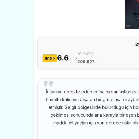
2
OY SAYISI
6.6
/ 10
IMDb
209.527
İnsanları enfekte eden ve saldırganlaştıran vir
hayatta kalmayı başaran bir grup insan kaybett
etmiştir. Gelgit bölgesinde bulunduğu için k
çekilmesi sonucunda ana karayla birleşen b
madde ihtiyaçları için son derece riskli o