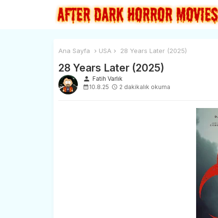
Ana Sayfa
USA
28 Years Later (2025)
28 Years Later (2025)
person
Fatih Varlık
10.8.25
2 dakikalık okuma