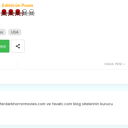
Editörün Puanı
üs
USA
app
DAHA YENI
afterdarkhorrormovies.com ve favatc.com blog sitelerinin kurucu