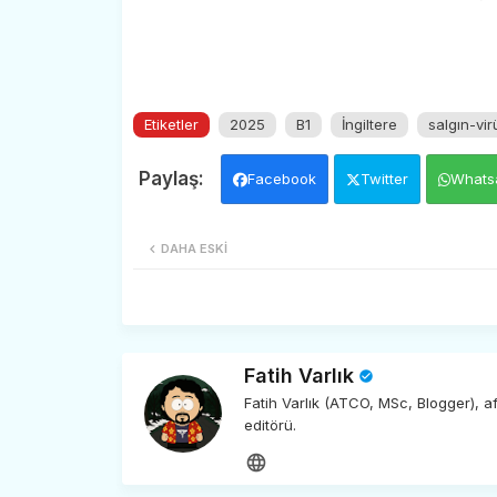
Etiketler
2025
B1
İngiltere
salgın-vir
Facebook
Twitter
Whats
DAHA ESKI
Fatih Varlık
Fatih Varlık (ATCO, MSc, Blogger), 
editörü.