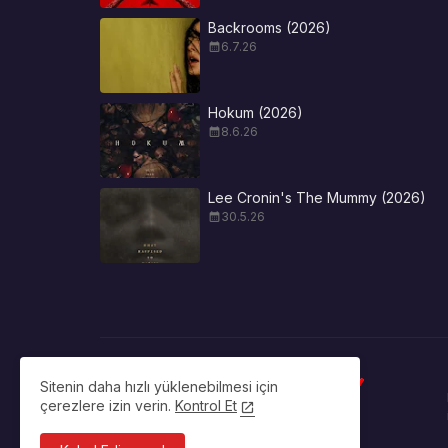
Backrooms (2026)
6.7.26
Hokum (2026)
8.6.26
Lee Cronin's The Mummy (2026)
30.5.26
Sitenin daha hızlı yüklenebilmesi için
çerezlere izin verin.
Kontrol Et