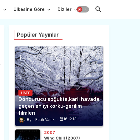
e
Ülkesine Göre
Diziler
Popüler Yayınlar
LISTE
Dondurucu soğukta,karlı havada
geçen en iyi korku-gerilim
filmleri
16.12.13
Fatih Varlık
2007
Wind Chill (2007)