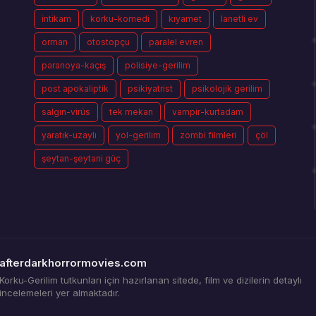
intikam
korku-komedi
kıyamet
lanetli ev
orman
otostopçu
paralel evren
paranoya-kaçış
polisiye-gerilim
post apokaliptik
psikiyatrist
psikolojik gerilim
salgın-virüs
tek mekan
vampir-kurtadam
yaratık-uzaylı
yol-gerilim
zombi filmleri
çöl
şeytan-şeytani güç
afterdarkhorrormovies.com
Korku-Gerilim tutkunları için hazırlanan sitede, film ve dizilerin detaylı
incelemeleri yer almaktadır.