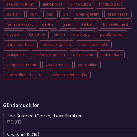
aksiyon-gerilim
antropoloji
bilim-kurgu
bir grup genç
bol kanlı
büyü
cadı
cin
dram-gerilim
el kamerası
fantastik-korku
gerilim
gizem
intikam
korku-komedi
kıyamet
lanetli ev
orman
otostopçu
paralel evren
paranoya-kaçış
polisiye-gerilim
post apokaliptik
psikiyatrist
psikolojik gerilim
salgın-virüs
tek mekan
vampir-kurtadam
yaratık-uzaylı
yol-gerilim
zombi filmleri
çöl
şeytan-şeytani güç
Gündemdekiler
The Surgeon (Cerrah) Tess Gerritsen
9.3.13
Vivaryum (2019)