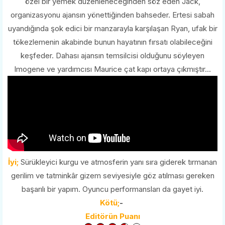
özel bir yemek düzenleneceğinden söz eden Jack,
organizasyonu ajansın yönettiğinden bahseder. Ertesi sabah
uyandığında şok edici bir manzarayla karşılaşan Ryan, ufak bir
tökezlemenin akabinde bunun hayatının fırsatı olabileceğini
keşfeder. Dahası ajansın temsilcisi olduğunu söyleyen
Imogene ve yardımcısı Maurice çat kapı ortaya çıkmıştır...
İyi;
Sürükleyici kurgu ve atmosferin yanı sıra giderek tırmanan
gerilim ve tatminkâr gizem seviyesiyle göz atılması gereken
başarılı bir yapım. Oyuncu performansları da gayet iyi.
Kötü;
-
Editörün Puanı