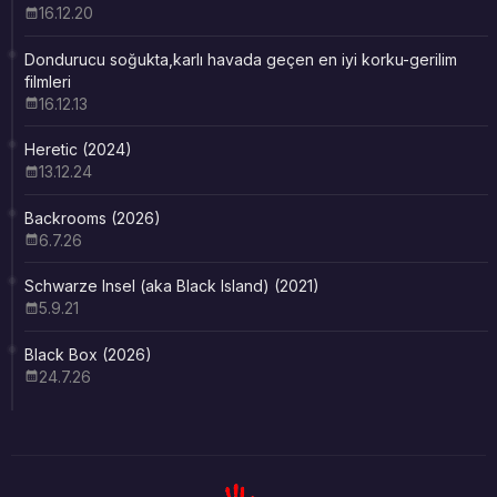
16.12.20
Dondurucu soğukta,karlı havada geçen en iyi korku-gerilim
filmleri
16.12.13
Heretic (2024)
13.12.24
Backrooms (2026)
6.7.26
Schwarze Insel (aka Black Island) (2021)
5.9.21
Black Box (2026)
24.7.26