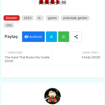
Etiketler
2023
A-
gizem
psikolojik gerilim
USA
Facebook
Twi
Wh
DAHA ESKI
DAHA YENI
tter
ats
The Hand That Rocks the Cradle
It Ends (2025)
(2025)
app