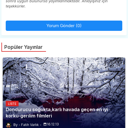
sonra uygun bulunursa yayımlanmaktadır. Anlayışınız için
teşekkürler.
Yorum Gönder (0)
Popüler Yayınlar
LISTE
Dondurucu soğukta,karlı havada geçen en iyi
korku-gerilim filmleri
16.12.13
Fatih Varlık