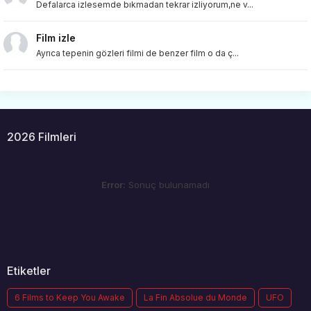
Defalarca izlesemde bıkmadan tekrar izliyorum,ne v...
Film izle
Ayrıca tepenin gözleri filmi de benzer film o da ç...
2026 Filmleri
Error:
Sonuç bulunamadı
Etiketler
6 Films to Keep You Awake
La Fin Absolue du Monde
UFO