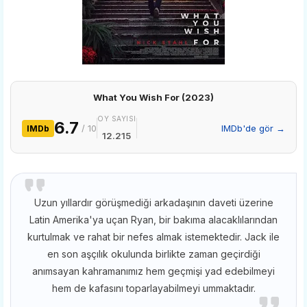
What You Wish For (2023)
OY SAYISI
6.7
/ 10
IMDb'de gör →
IMDb
12.215
Uzun yıllardır görüşmediği arkadaşının daveti üzerine
Latin Amerika'ya uçan Ryan, bir bakıma alacaklılarından
kurtulmak ve rahat bir nefes almak istemektedir. Jack ile
en son aşçılık okulunda birlikte zaman geçirdiği
anımsayan kahramanımız hem geçmişi yad edebilmeyi
hem de kafasını toparlayabilmeyi ummaktadır.