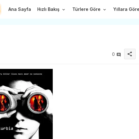
Ana Sayfa
Hızlı Bakış
Türlere Göre
Yıllara Gör
share
0