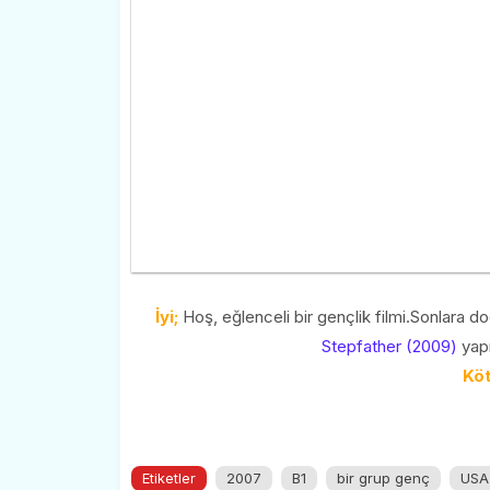
İyi;
Hoş, eğlenceli bir gençlik filmi.Sonlara do
Stepfather (2009)
yapı
Köt
Etiketler
2007
B1
bir grup genç
USA