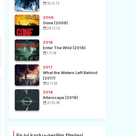
16.12.13
2006
Gone (2006)
28.12.13
2018
Enter The Wild (2018)
1.11.18
2017
What the Waters Left Behind
(2017)
8.11.18
2018
Alterscape (2018)
31.10.18
En iyi korku-gerilim filmleri