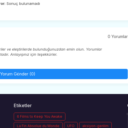
ror:
Sonuç bulunamadı
0 Yorumlar
eriler ve eleştirilerde bulunduğunuzdan emin olun. Yorumlar
ır. Anlayışınız için teşekkürler.
Yorum Gönder (0)
Etiketler
6 Films to Keep You Awake
La Fin Absolue du Monde
UFO
aksiyon-gerilim