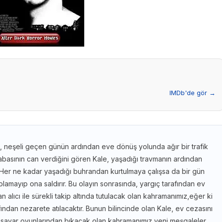
IMDb'de gör →
, neşeli geçen günün ardından eve dönüş yolunda ağır bir trafik
abasının can verdiğini gören Kale, yaşadığı travmanın ardından
 Her ne kadar yaşadığı buhrandan kurtulmaya çalışsa da bir gün
m olamayıp ona saldırır. Bu olayın sonrasında, yargıç tarafından ev
n alıcı ile sürekli takip altında tutulacak olan kahramanımız,eğer ki
fından nezarete atılacaktır. Bunun bilincinde olan Kale, ev cezasını
gisayar oyunlarından bıkacak olan kahramanımız yeni meşgaleler