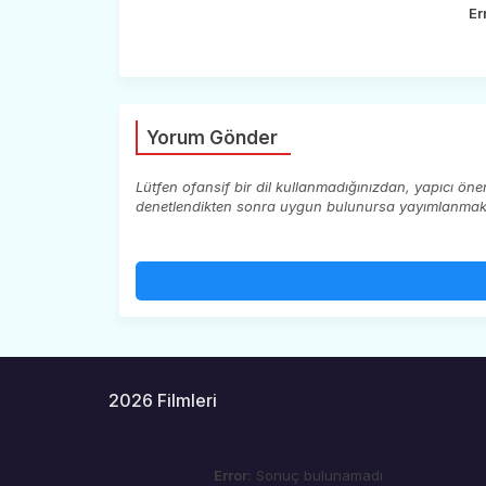
Er
Yorum Gönder
Lütfen ofansif bir dil kullanmadığınızdan, yapıcı ön
denetlendikten sonra uygun bulunursa yayımlanmaktad
2026 Filmleri
Error:
Sonuç bulunamadı