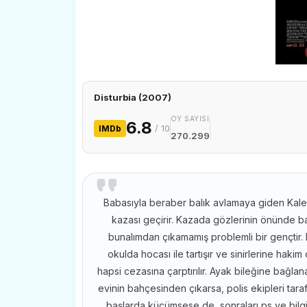
Disturbia (2007)
OY SAYISI
6.8
/ 10
IMDb
270.299
Babasıyla beraber balık avlamaya giden Kale
kazası geçirir. Kazada gözlerinin önünde b
bunalımdan çıkamamış problemli bir gençtir.
okulda hocası ile tartışır ve sinirlerine haki
hapsi cezasına çarptırılır. Ayak bileğine bağlana
evinin bahçesinden çıkarsa, polis ekipleri tara
başlarda küçümsese de, sonraları ps ve bil