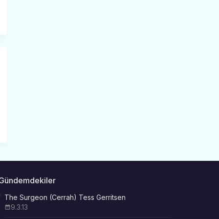
Gündemdekiler
The Surgeon (Cerrah) Tess Gerritsen
9.3.13