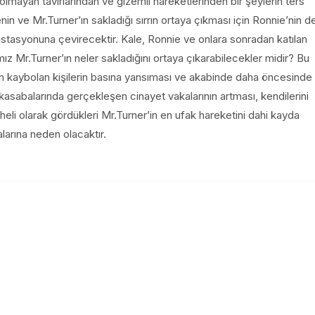
n olmayan tavırlarından ve gizemli hareketlerinden bir şeylerin ters
enin ve Mr.Turner’ın sakladığı sırrın ortaya çıkması için Ronnie’nin d
t istasyonuna çevirecektir. Kale, Ronnie ve onlara sonradan katılan
mız Mr.Turner’ın neler sakladığını ortaya çıkarabilecekler midir? Bu
adan kaybolan kişilerin basına yansıması ve akabinde daha öncesinde
 kasabalarında gerçekleşen cinayet vakalarının artması, kendilerini
li olarak gördükleri Mr.Turner’in en ufak hareketini dahi kayda
larına neden olacaktır.