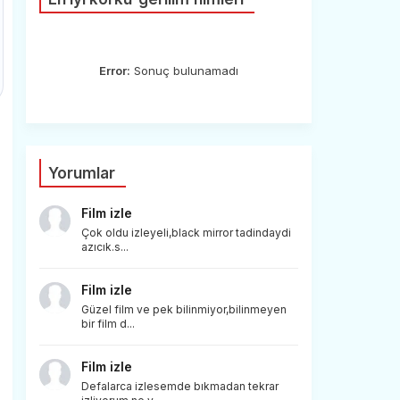
Error:
Sonuç bulunamadı
Yorumlar
Film izle
Çok oldu izleyeli,black mirror tadindaydi
azıcık.s...
Film izle
Güzel film ve pek bilinmiyor,bilinmeyen
bir film d...
Film izle
Defalarca izlesemde bıkmadan tekrar