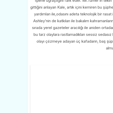
işlerle uğraştığını fark eder. Mr.Turner’ın teki
gittiğini anlayan Kale, artık içini kemiren bu şüph
yardımları ile,odasını adeta teknolojik bir rasa
Ashley’nin de katkıları ile bakalım kahramanları
sırada yerel gazeteler aracılığı ile aniden ort
bu tarz olaylara rastlamadıkları sessiz sedasız
olayı çözmeye adayan üç kafadarın, baş şüphe
alma