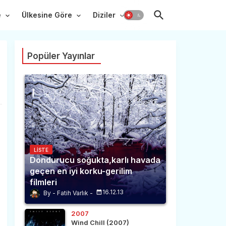
e
Ülkesine Göre
Diziler
Popüler Yayınlar
LISTE
Dondurucu soğukta,karlı havada
geçen en iyi korku-gerilim
filmleri
16.12.13
Fatih Varlık
2007
Wind Chill (2007)