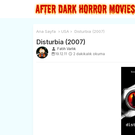
Ana Sayfa
USA
Disturbia (2007)
Disturbia (2007)
person
Fatih Varlık
19.12.11
2 dakikalık okuma