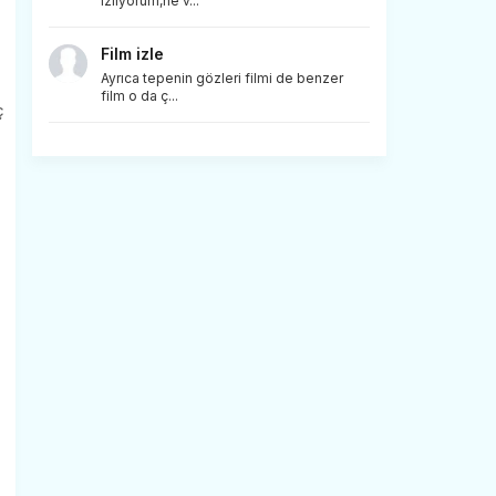
izliyorum,ne v...
Film izle
Ayrıca tepenin gözleri filmi de benzer
film o da ç...
ç