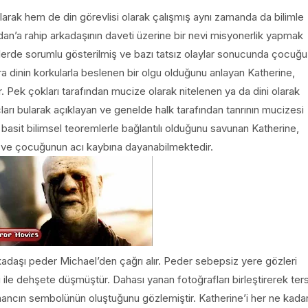
olarak hem de din görevlisi olarak çalışmış aynı zamanda da bilimle
udan’a rahip arkadaşının daveti üzerine bir nevi misyonerlik yapmak
lerde sorumlu gösterilmiş ve bazı tatsız olaylar sonucunda çocuğu
nra dinin korkularla beslenen bir olgu olduğunu anlayan Katherine,
. Pek çokları tarafından mucize olarak nitelenen ya da dini olarak
uçları bularak açıklayan ve genelde halk tarafından tanrının mucizesi
 basit bilimsel teoremlerle bağlantılı olduğunu savunan Katherine,
 ve çocuğunun acı kaybına dayanabilmektedir.
adaşı peder Michael’den çağrı alır. Peder sebepsiz yere gözleri
 ile dehşete düşmüştür. Dahası yanan fotoğrafları birleştirerek ter
inancın sembolünün oluştuğunu gözlemiştir. Katherine’i her ne kada