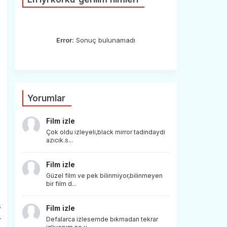
Error:
Sonuç bulunamadı
Yorumlar
Film izle
Çok oldu izleyeli,black mirror tadindaydi
azıcık.s...
Film izle
Güzel film ve pek bilinmiyor,bilinmeyen
bir film d...
s
Film izle
r
Defalarca izlesemde bıkmadan tekrar