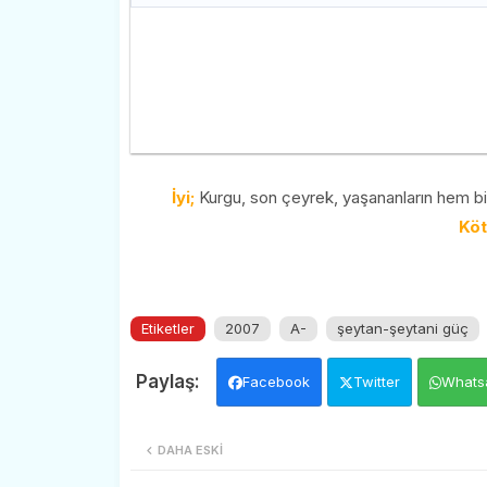
İyi;
Kurgu, son çeyrek, yaşananların hem bil
Köt
Etiketler
2007
A-
şeytan-şeytani güç
Facebook
Twitter
Whats
DAHA ESKI