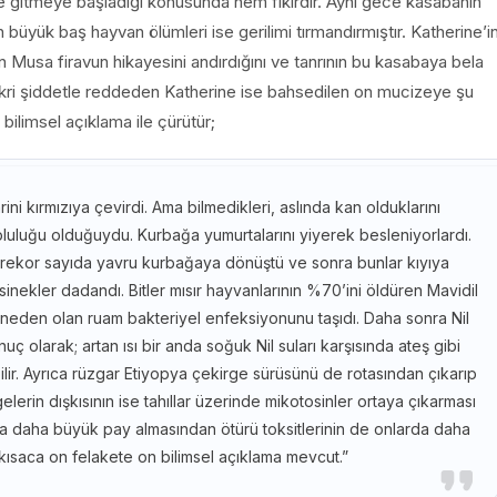
e gitmeye başladığı konusunda hem fikirdir. Aynı gece kasabanın
 büyük baş hayvan ölümleri ise gerilimi tırmandırmıştır. Katherine’i
n Musa firavun hikayesini andırdığını ve tanrının bu kasabaya bela
Bu fikri şiddetle reddeden Katherine ise bahsedilen on mucizeye şu
 bilimsel açıklama ile çürütür;
rini kırmızıya çevirdi. Ama bilmedikleri, aslında kan olduklarını
opluluğu olduğuydu. Kurbağa yumurtalarını yiyerek besleniyorlardı.
rekor sayıda yavru kurbağaya dönüştü ve sonra bunlar kıyıya
sinekler dadandı. Bitler mısır hayvanlarının %70’ini öldüren Mavidil
a neden olan ruam bakteriyel enfeksiyonunu taşıdı. Daha sonra Nil
uç olarak; artan ısı bir anda soğuk Nil suları karşısında ateş gibi
abilir. Ayrıca rüzgar Etiyopya çekirge sürüsünü de rotasından çıkarıp
elerin dışkısının ise tahıllar üzerinde mikotosinler ortaya çıkarması
da daha büyük pay almasından ötürü toksitlerinin de onlarda daha
 kısaca on felakete on bilimsel açıklama mevcut.”