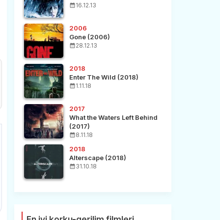
16.12.13
2006
Gone (2006)
28.12.13
2018
Enter The Wild (2018)
1.11.18
2017
What the Waters Left Behind
(2017)
8.11.18
2018
Alterscape (2018)
31.10.18
En iyi korku-gerilim filmleri