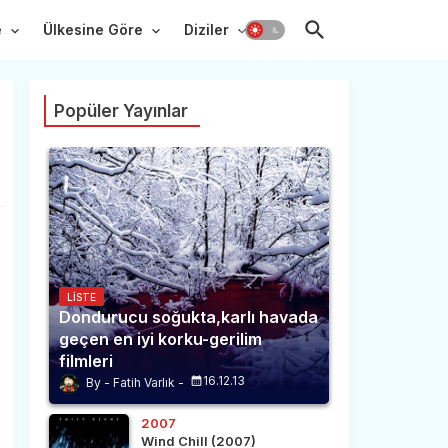
e
Ülkesine Göre
Diziler
Popüler Yayınlar
LISTE
Dondurucu soğukta,karlı havada
geçen en iyi korku-gerilim
filmleri
16.12.13
Fatih Varlık
2007
Wind Chill (2007)