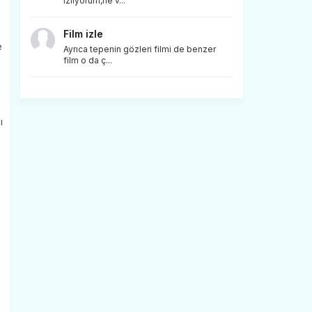
izliyorum,ne v...
Film izle
e
Ayrıca tepenin gözleri filmi de benzer
film o da ç...
.
ı