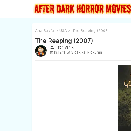
Ana Sayfa
USA
The Reaping (2007)
The Reaping (2007)
person
Fatih Varlık
13.12.11
3 dakikalık okuma