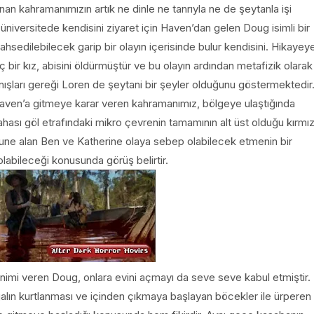
an kahramanımızın artık ne dinle ne tanrıyla ne de şeytanla işi
niversitede kendisini ziyaret için Haven’dan gelen Doug isimli bir
sedilebilecek garip bir olayın içerisinde bulur kendisini. Hikayey
 bir kız, abisini öldürmüştür ve bu olayın ardından metafizik olarak
anışları gereği Loren de şeytani bir şeyler olduğunu göstermektedir
te Haven’a gitmeye karar veren kahramanımız, bölgeye ulaştığında
hası göl etrafındaki mikro çevrenin tamamının alt üst olduğu kırmız
mune alan Ben ve Katherine olaya sebep olabilecek etmenin bir
abileceği konusunda görüş belirtir.
enimi veren Doug, onlara evini açmayı da seve seve kabul etmiştir.
alın kurtlanması ve içinden çıkmaya başlayan böcekler ile ürperen