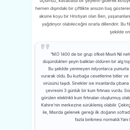
üçlümüz, kasabada bir şeylerin giderek kötüy
hemen dışındaki bir çiftlikte ansızın baş gösteren
aksine koyu bir Hristiyan olan Ben, yaşananları
yağdırıyor olabileceğini ısrarla dillendirir. 
şekilde on
“M.Ö 1400 de bir grup öfkeli Mısırlı Nil neh
düşündükleri şeyin balıkları öldüren bir alg t
Bu şekilde yenmeyen milyonlarca yumurta 
vurarak öldü. Bu kurbağa cesetlerine bitler ve 
virüsünü taşıdı. Sinekler ise insanlarda çıban
çevresini 3 günlük bir kum fırtınası vurdu. Son
görülen elektrikli kum fırtınaları oluşturmuş ol
Kahire’nin merkezine sürüklemiş olabilir. Çekirg
ile, Mısırda gelenek gereği ilk doğanın sofra
fazla birikmesi normaldi.Yani