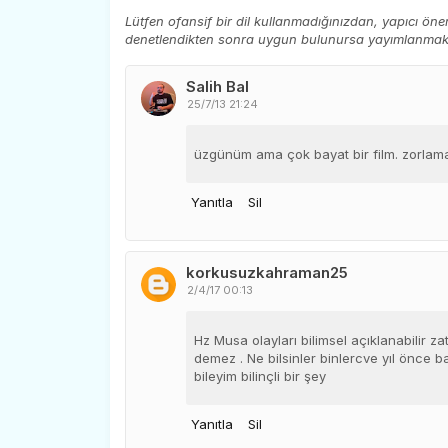
Lütfen ofansif bir dil kullanmadığınızdan, yapıcı ön
denetlendikten sonra uygun bulunursa yayımlanmaktad
Salih Bal
25/7/13 21:24
üzgünüm ama çok bayat bir film. zorlama 
Yanıtla
Sil
korkusuzkahraman25
2/4/17 00:13
Hz Musa olayları bilimsel açıklanabilir zat
demez . Ne bilsinler binlercve yıl önce b
bileyim bilinçli bir şey
Yanıtla
Sil