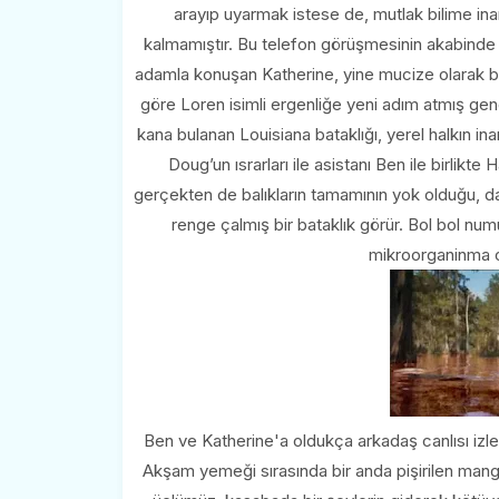
arayıp uyarmak istese de, mutlak bilime inan
kalmamıştır. Bu telefon görüşmesinin akabinde ü
adamla konuşan Katherine, yine mucize olarak bah
göre Loren isimli ergenliğe yeni adım atmış genç
kana bulanan Louisiana bataklığı, yerel halkın in
Doug’un ısrarları ile asistanı Ben ile birlik
gerçekten de balıkların tamamının yok olduğu, da
renge çalmış bir bataklık görür. Bol bol nu
mikroorganinma ol
Ben ve Katherine'a oldukça arkadaş canlısı izl
Akşam yemeği sırasında bir anda pişirilen mang