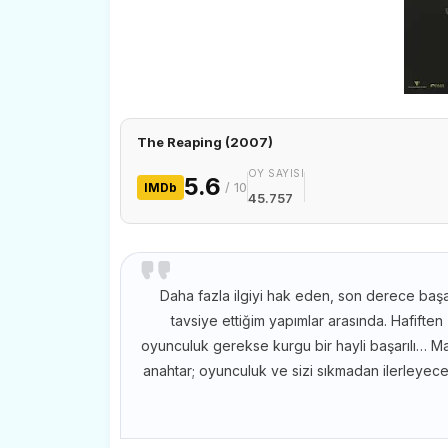
The Reaping (2007)
OY SAYISI
5.6
/ 10
IMDb
45.757
Daha fazla ilgiyi hak eden, son derece başarı
tavsiye ettiğim yapımlar arasında. Hafiften 
oyunculuk gerekse kurgu bir hayli başarılı… Ma
anahtar; oyunculuk ve sizi sıkmadan ilerleyece