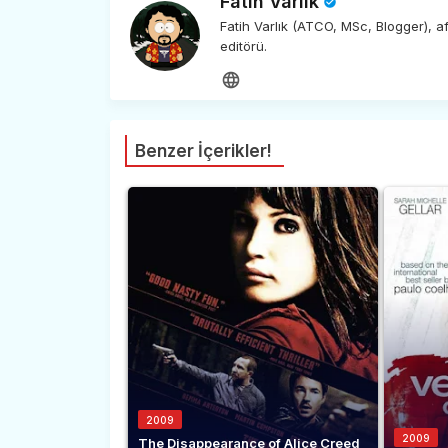
Fatih Varlık
Fatih Varlık (ATCO, MSc, Blogger), 
editörü.
Benzer İçerikler!
2009
2009
The Disappearance of Alice Creed