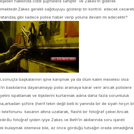
lişkileri hakkında ciddi şüphelere sahiptir ve Zakes’in giderek
şünmektedir.Zakes gerekli sağduyuyu gösterip tırı kontrol edecek cesaret
 vatandaş gibi sadece polise haber verip yoluna devam mı edecektir?
sonuçta başkalarının işine karışmak ya da ölüm kalım meselesi olsa
in baskılarına dayanamayıp polisi aramaya karar verir ancak polislere
etini ispatlamak ve ilişkilerini kurtarmak adına daha fazla sorumluluk
na,arkadan şoföre (herif tekin değil belli ki yanında bir de siyah hırçın bi
 telefonunu kasanın altına uzatarak, flashlı bir fotoğraf çeker.Ancak
r.Bu fotoğraf iyiden iyiye Zakes ve Beth’in akıllarında soru işareti
r?Pek bulaşmak istemese bile, az önce gördüğü tutsağın orada olmadığına