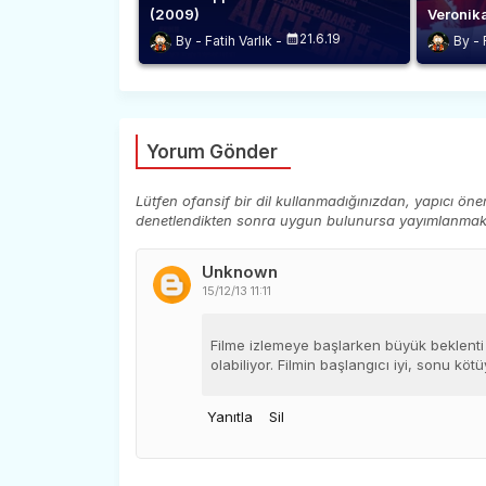
(2009)
Veronik
21.6.19
Fatih Varlık
Yorum Gönder
Lütfen ofansif bir dil kullanmadığınızdan, yapıcı ön
denetlendikten sonra uygun bulunursa yayımlanmaktad
Unknown
15/12/13 11:11
Filme izlemeye başlarken büyük beklenti
olabiliyor. Filmin başlangıcı iyi, sonu kötü
Yanıtla
Sil