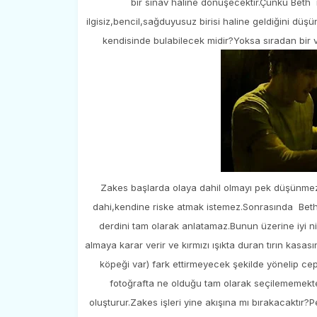
bir sınav haline dönüşecektir.Çünkü Beth i
ilgisiz,bencil,sağduyusuz birisi haline geldiğini dü
kendisinde bulabilecek midir?Yoksa sıradan bir
Zakes başlarda olaya dahil olmayı pek düşünmez,
dahi,kendine riske atmak istemez.Sonrasında Beth’
derdini tam olarak anlatamaz.Bunun üzerine iyi niy
almaya karar verir ve kırmızı ışıkta duran tırın kasası
köpeği var) fark ettirmeyecek şekilde yönelip cep
fotoğrafta ne olduğu tam olarak seçilememektedi
oluşturur.Zakes işleri yine akışına mı bırakacaktı