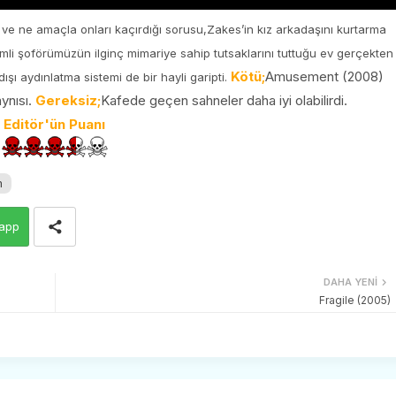
ğı ve ne amaçla onları kaçırdığı sorusu,Zakes’in kız arkadaşını kurtarma
li şoförümüzün ilginç mimariye sahip tutsaklarını tuttuğu ev gerçekten
Kötü;
Amusement (2008)
 dışı aydınlatma sistemi de bir hayli garipti.
ynısı.
Gereksiz;
Kafede geçen sahneler daha iyi olabilirdi.
Editör'ün Puanı
m
app
DAHA YENI
Fragile (2005)