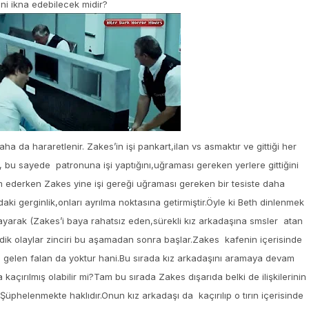
ni ikna edebilecek midir?
ha da hararetlenir. Zakes’in işi pankart,ilan vs asmaktır ve gittiği her
p, bu sayede patronuna işi yaptığını,uğraması gereken yerlere gittiğini
am ederken Zakes yine işi gereği uğraması gereken bir tesiste daha
aki gerginlik,onları ayrılma noktasına getirmiştir.Öyle ki Beth dinlenmek
rayarak (Zakes’i baya rahatsız eden,sürekli kız arkadaşına smsler atan
edik olaylar zinciri bu aşamadan sonra başlar.Zakes kafenin içerisinde
a gelen falan da yoktur hani.Bu sırada kız arkadaşını aramaya devam
çırılmış olabilir mi?Tam bu sırada Zakes dışarıda belki de ilişkilerinin
üphelenmekte haklıdır.Onun kız arkadaşı da kaçırılıp o tırın içerisinde