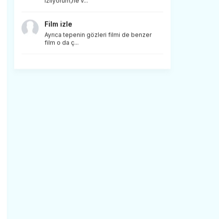
izliyorum,ne v...
Film izle
Ayrıca tepenin gözleri filmi de benzer
film o da ç...