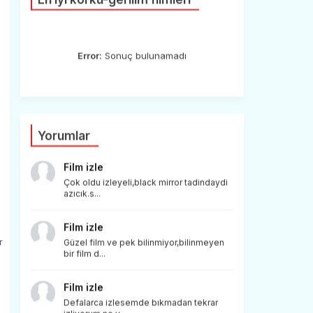
i
Error:
Sonuç bulunamadı
Yorumlar
Film izle
Çok oldu izleyeli,black mirror tadindaydi
azıcık.s...
Film izle
r
Güzel film ve pek bilinmiyor,bilinmeyen
bir film d...
Film izle
Defalarca izlesemde bıkmadan tekrar