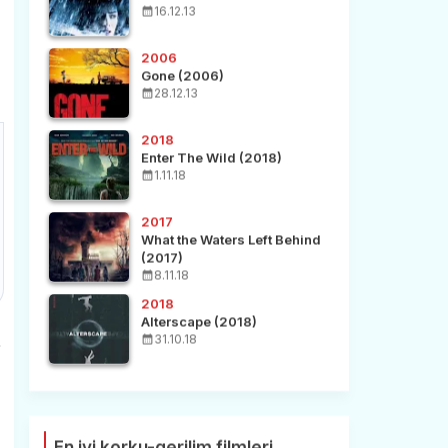
16.12.13
2006
Gone (2006)
28.12.13
2018
Enter The Wild (2018)
1.11.18
2017
What the Waters Left Behind
(2017)
8.11.18
2018
Alterscape (2018)
31.10.18
ş
En iyi korku-gerilim filmleri