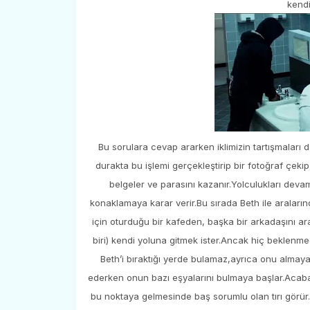
kendi
Bu sorulara cevap ararken iklimizin tartışmaları da
durakta bu işlemi gerçekleştirip bir fotoğraf çeki
belgeler ve parasını kazanır.Yolculukları dev
konaklamaya karar verir.Bu sırada Beth ile aralarınd
için oturduğu bir kafeden, başka bir arkadaşını a
biri) kendi yoluna gitmek ister.Ancak hiç beklenm
Beth’i bıraktığı yerde bulamaz,ayrıca onu almay
ederken onun bazı eşyalarını bulmaya başlar.Acaba ka
bu noktaya gelmesinde baş sorumlu olan tırı görür.Ş