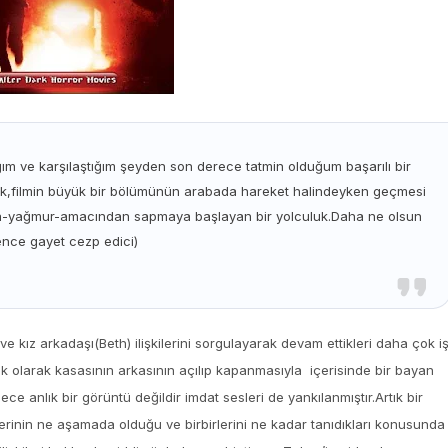
ğım ve karşılaştığım şeyden son derece tatmin olduğum başarılı bir
 olarak,filmin büyük bir bölümünün arabada hareket halindeyken geçmesi
hava-yağmur-amacından sapmaya başlayan bir yolculuk.Daha ne olsun
nce gayet cezp edici)
 kız arkadaşı(Beth) ilişkilerini sorgulayarak devam ettikleri daha çok i
lık olarak kasasının arkasının açılıp kapanmasıyla içerisinde bir bayan
e anlık bir görüntü değildir imdat sesleri de yankılanmıştır.Artık bir
ilerinin ne aşamada olduğu ve birbirlerini ne kadar tanıdıkları konusunda