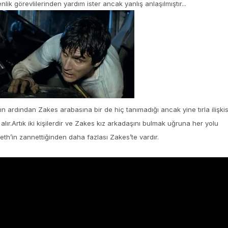
nlik görevlilerinden yardım ister ancak yanlış anlaşılmıştır...
 ardından Zakes arabasına bir de hiç tanımadığı ancak yine tırla ilişkis
ır.Artık iki kişilerdir ve Zakes kız arkadaşını bulmak uğruna her yolu
th’in zannettiğinden daha fazlası Zakes’te vardır.