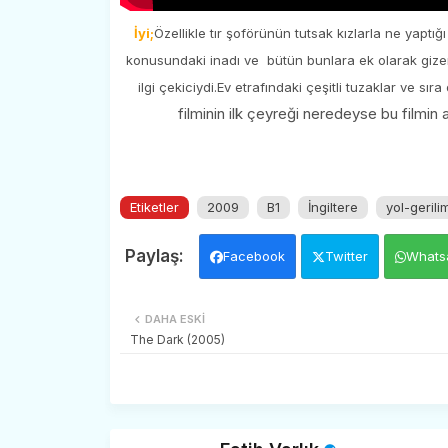
İyi;
Özellikle tır şoförünün tutsak kızlarla ne yaptı
konusundaki inadı ve bütün bunlara ek olarak gizem
ilgi çekiciydi.Ev etrafındaki çeşitli tuzaklar ve sıra
filminin ilk çeyreği neredeyse bu filmin a
Etiketler
2009
B1
İngiltere
yol-gerili
Facebook
Twitter
Whats
DAHA ESKI
The Dark (2005)