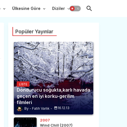
e
Ülkesine Göre
Diziler
Popüler Yayınlar
LISTE
Dondurucu soğukta,karlı havada
geçen en iyi korku-gerilim
filmleri
16.12.13
Fatih Varlık
2007
Wind Chill (2007)