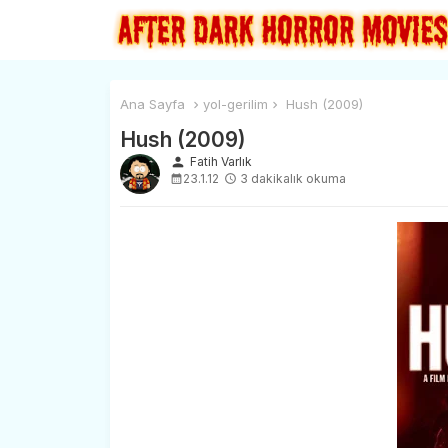
Ana Sayfa
yol-gerilim
Hush (2009)
Hush (2009)
person
Fatih Varlık
23.1.12
3 dakikalık okuma