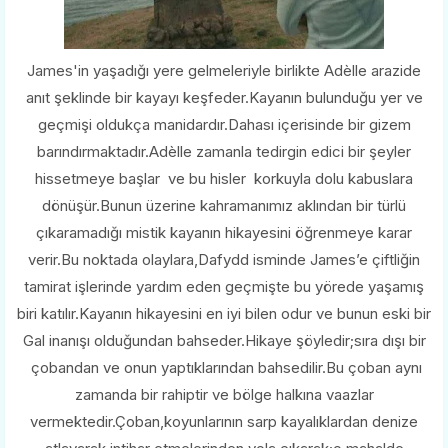
James'in yaşadığı yere gelmeleriyle birlikte Adèlle arazide
anıt şeklinde bir kayayı keşfeder.Kayanın bulunduğu yer ve
geçmişi oldukça manidardır.Dahası içerisinde bir gizem
barındırmaktadır.Adèlle zamanla tedirgin edici bir şeyler
hissetmeye başlar ve bu hisler korkuyla dolu kabuslara
dönüşür.Bunun üzerine kahramanımız aklından bir türlü
çıkaramadığı mistik kayanın hikayesini öğrenmeye karar
verir.Bu noktada olaylara,Dafydd isminde James’e çiftliğin
tamirat işlerinde yardım eden geçmişte bu yörede yaşamış
biri katılır.Kayanın hikayesini en iyi bilen odur ve bunun eski bir
Gal inanışı olduğundan bahseder.Hikaye şöyledir;sıra dışı bir
çobandan ve onun yaptıklarından bahsedilir.Bu çoban aynı
zamanda bir rahiptir ve bölge halkına vaazlar
vermektedir.Çoban,koyunlarının sarp kayalıklardan denize