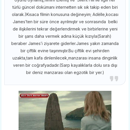
türlü güncel dokümanı internetten sık sık takip eden biri
olarak.)Kısaca filmin konusuna değineyim; Adèlle,kocası
James’ten bir süre önce ayrılmıştır ve sonrasında belki
de ilişkilerini tekrar değerlendirmek ve birbirlerine yeni
bir şans daha vermek adına küçük kızıyla(Sarah)
beraber James’i ziyarete giderler.James yakın zamanda
bir çiftlik evine taşınmıştır.Bu çiftlik evi şehirden
uzakta,tam kafa dinlenilecek,manzarası insana dinginlik
veren bir coğrafyadadır.(Sarp kayalıklarla dolu sıra dışı
bir deniz manzarası olan egzotik bir yer.)