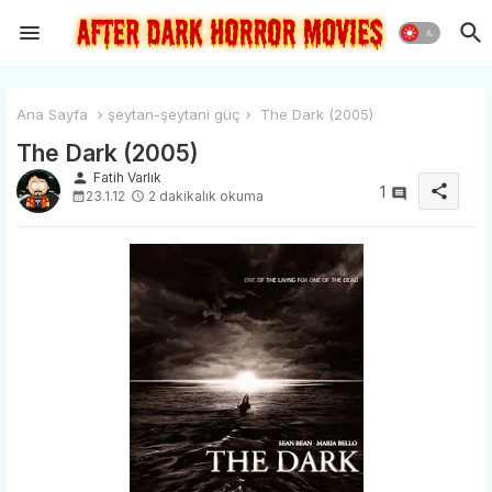
Ana Sayfa
şeytan-şeytani güç
The Dark (2005)
The Dark (2005)
person
Fatih Varlık
share
1
23.1.12
2 dakikalık okuma