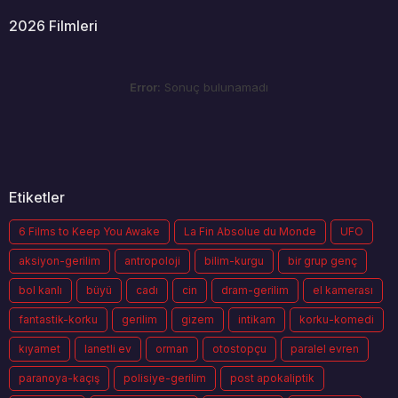
2026 Filmleri
Error:
Sonuç bulunamadı
Etiketler
6 Films to Keep You Awake
La Fin Absolue du Monde
UFO
aksiyon-gerilim
antropoloji
bilim-kurgu
bir grup genç
bol kanlı
büyü
cadı
cin
dram-gerilim
el kamerası
fantastik-korku
gerilim
gizem
intikam
korku-komedi
kıyamet
lanetli ev
orman
otostopçu
paralel evren
paranoya-kaçış
polisiye-gerilim
post apokaliptik