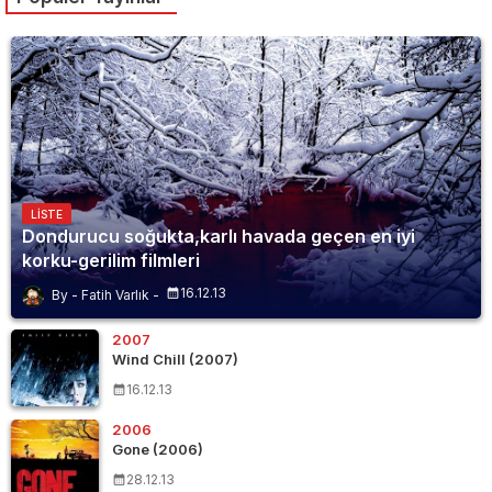
LISTE
Dondurucu soğukta,karlı havada geçen en iyi
korku-gerilim filmleri
16.12.13
Fatih Varlık
2007
Wind Chill (2007)
16.12.13
2006
Gone (2006)
28.12.13