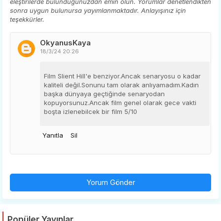
eleştirilerde bulunduğunuzdan emin olun. Yorumlar denetlendikten
sonra uygun bulunursa yayımlanmaktadır. Anlayışınız için
teşekkürler.
OkyanusKaya
18/3/24 20:26
Film Slient Hill'e benziyor.Ancak senaryosu o kadar
kaliteli değil.Sonunu tam olarak anlıyamadım.Kadın
başka dünyaya geçtiğinde senaryodan
kopuyorsunuz.Ancak film genel olarak gece vakti
boşta izlenebilcek bir film 5/10
Yanıtla
Sil
Yorum Gönder
Popüler Yayınlar