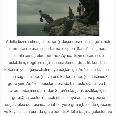
Adèlle kızının ölmüş olabileceği düşüncesini aklına getirmek
istemese de arama-kurtarma ekipleri Sarah’a ulaşmada
olumlu sonuç elde edemez.Ayrıca kızın cesedini de
bulabilmiş değillerdir.İşin dahası James de artık kendisini
kızlarının yokluğuna alıştırmaya başlamıştır.Adèlle ise kızlarının
halen sağ olabileceğini ve onu kurtarabileceğini düşünür.Bir
gece yine Adèlle kabuslar arasında bir sesle uyanır ve bu
sırada odasının camından Sarah’ın koşarak uzaklaştığını
görür.Ona seslenir ancak sesini duyuramaz ve peşine
düşer.Takip sonrasında tuhaf bir yere gelinir,belki de çobanın
ve kayanın sırrı burada çözülecektir.Adèlle başına gelenler ve