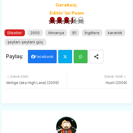
Gereksiz;
Editör'ün Puanı
Etiketler
2005
Almanya
B1
İngiltere
karanlık
şeytan-şeytani güç
Facebook
Twi
Wh
DAHA ESKI
DAHA YENI
tter
ats
Vertige (aka High Lane) (2009)
Hush (2009)
app