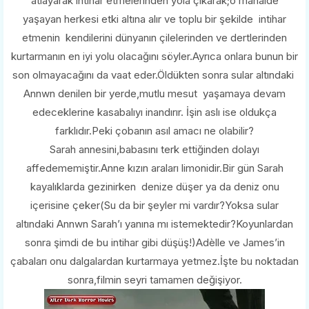
atlayarak intihar etmelerinden yola çıkarak;o mahalde
yaşayan herkesi etki altına alır ve toplu bir şekilde intihar
etmenin kendilerini dünyanın çilelerinden ve dertlerinden
kurtarmanın en iyi yolu olacağını söyler.Ayrıca onlara bunun bir
son olmayacağını da vaat eder.Öldükten sonra sular altındaki
Annwn denilen bir yerde,mutlu mesut yaşamaya devam
edeceklerine kasabalıyı inandırır. İşin aslı ise oldukça
farklıdır.Peki çobanın asıl amacı ne olabilir?
Sarah annesini,babasını terk ettiğinden dolayı
affedememiştir.Anne kızın araları limonidir.Bir gün Sarah
kayalıklarda gezinirken denize düşer ya da deniz onu
içerisine çeker(Su da bir şeyler mi vardır?Yoksa sular
altındaki Annwn Sarah’ı yanına mı istemektedir?Koyunlardan
sonra şimdi de bu intihar gibi düşüş!)Adèlle ve James’in
çabaları onu dalgalardan kurtarmaya yetmez.İşte bu noktadan
sonra,filmin seyri tamamen değişiyor.