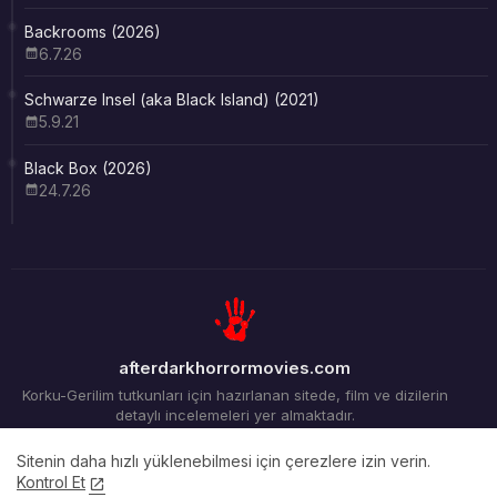
Backrooms (2026)
6.7.26
Schwarze Insel (aka Black Island) (2021)
5.9.21
Black Box (2026)
24.7.26
afterdarkhorrormovies.com
Korku-Gerilim tutkunları için hazırlanan sitede, film ve dizilerin
detaylı incelemeleri yer almaktadır.
Sitenin daha hızlı yüklenebilmesi için çerezlere izin verin.
Kontrol Et
Ana Sayfa
Arşiv
İletişim