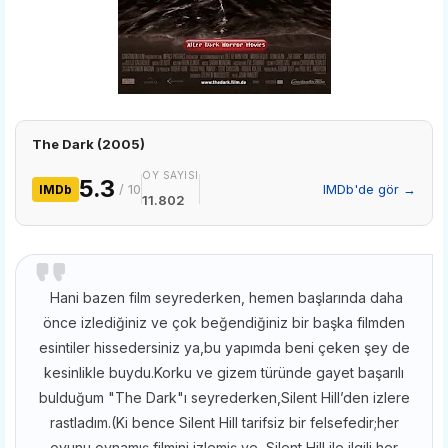
The Dark (2005)
OY SAYISI
5.3
/ 10
IMDb'de gör →
IMDb
11.802
Hani bazen film seyrederken, hemen başlarında daha
önce izlediğiniz ve çok beğendiğiniz bir başka filmden
esintiler hissedersiniz ya,bu yapımda beni çeken şey de
kesinlikle buydu.Korku ve gizem türünde gayet başarılı
bulduğum "The Dark"ı seyrederken,Silent Hill’den izlere
rastladım.(Ki bence Silent Hill tarifsiz bir felsefedir;her
oyunu oynamış,filmini izlemiş ve Silent Hill ile ilgili her