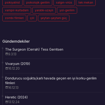
psikiyatrist
psikolojik gerilim
salgın-virüs
tek mekan
vampir-kurtadam
yaratık-uzaylı
yol-gerilim
zombi filmleri
çöl
şeytan-şeytani güç
Gündemdekiler
The Surgeon (Cerrah) Tess Gerritsen
9.3.13
Vivaryum (2019)
16.12.20
Dondurucu soğukta,karlı havada geçen en iyi korku-gerilim
filmleri
16.12.13
Heretic (2024)
13.12.24