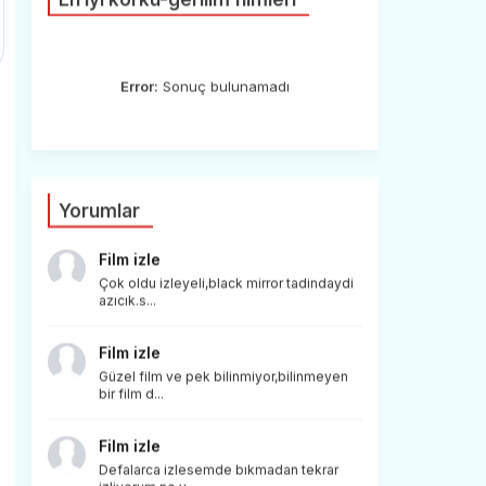
Error:
Sonuç bulunamadı
Yorumlar
Film izle
Çok oldu izleyeli,black mirror tadindaydi
azıcık.s...
Film izle
Güzel film ve pek bilinmiyor,bilinmeyen
bir film d...
Film izle
Defalarca izlesemde bıkmadan tekrar