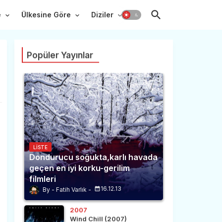
e
Ülkesine Göre
Diziler
Popüler Yayınlar
LISTE
Dondurucu soğukta,karlı havada
geçen en iyi korku-gerilim
filmleri
16.12.13
Fatih Varlık
2007
Wind Chill (2007)