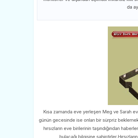
da ayr
Kısa zamanda eve yerleşen Meg ve Sarah evin 
günün gecesinde ise onları bir sürpriz beklemek
hırsızların eve birilerinin taşındığından haberl
bulacağı bilgisine sahiptirler.Hırsızları