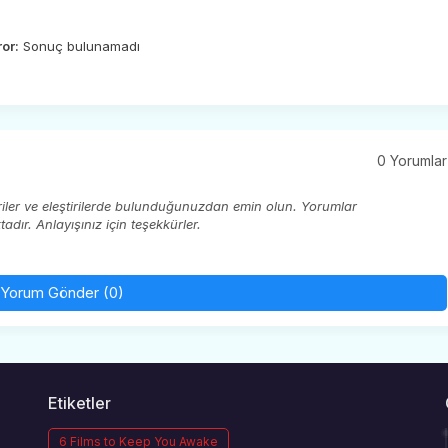
ror:
Sonuç bulunamadı
0 Yorumlar
eriler ve eleştirilerde bulunduğunuzdan emin olun. Yorumlar
ır. Anlayışınız için teşekkürler.
Yorum Gönder (0)
Etiketler
6 Films to Keep You Awake