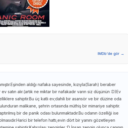
IMDb'de gör →
ıştır.Eşinden aldığı nafaka sayesinde, kızıyla(Sarah) beraber
 satın alır.(artık ne miktar bir nafakadır varın siz düşünün :D)Ev
liklere sahiptir.Bu üç katlı ev;dahili bir asansör ve bir düzine oda
ulunduran malikane, şehrin ortasında müthiş bir mimariye sahiptir.
 yaptırılmış bir de panik odası bulunmaktadır.Bu odanın özelliği ise
olmasıdır.Harici bir telefon hattı,evin dört bir yanını gözetleyen
sistemine sahiptir.Kahrolası zenginler :D İnsan zengin olunca canının