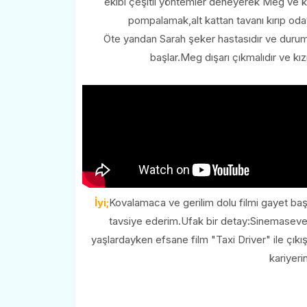
ekibi çeşitli yöntemler deneyerek Meg ve kı
pompalamak,alt kattan tavanı kırıp od
Öte yandan Sarah şeker hastasıdır ve durumu
başlar.Meg dışarı çıkmalıdır ve kız
İyi;
Kovalamaca ve gerilim dolu filmi gayet baş
tavsiye ederim.Ufak bir detay:Sinemaseve
yaşlardayken efsane film "Taxi Driver" ile çıkı
kariyeri