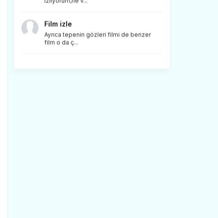
izliyorum,ne v...
Film izle
Ayrıca tepenin gözleri filmi de benzer
film o da ç...