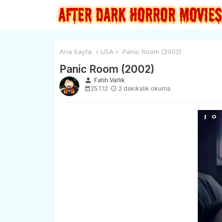
Ana Sayfa
USA
Panic Room (2002)
Panic Room (2002)
person
Fatih Varlık
25.1.12
2 dakikalık okuma