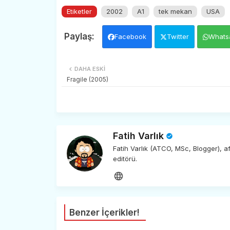
Etiketler
2002
A1
tek mekan
USA
Facebook
Twitter
Whats
DAHA ESKI
Fragile (2005)
Fatih Varlık
Fatih Varlık (ATCO, MSc, Blogger), 
editörü.
Benzer İçerikler!