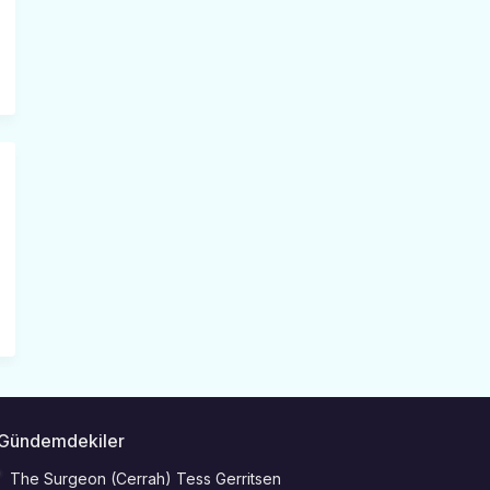
Gündemdekiler
The Surgeon (Cerrah) Tess Gerritsen