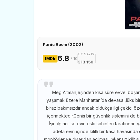
Panic Room (2002)
OY SAYISI
6.8
/ 10
IMDb
313.150
Meg Altman,eşinden kısa süre evvel boşanm
yaşamak üzere Manhattan’da devasa ,lüks bir ev
biraz bakımsızdır ancak oldukça ilgi çekici özel
içermektedir.Geniş bir güvenlik sistemini de b
İşin ilginci ise evin eski sahipleri tarafından
adeta evin içinde kilitli bir kasa havasında 
monitörler ve dışarıdan açılması imkansız kilit 