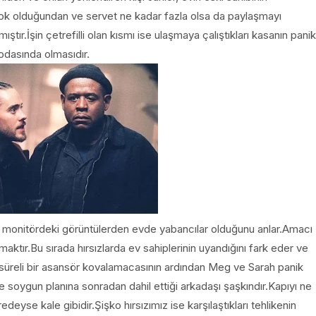
çok olduğundan ve servet ne kadar fazla olsa da paylaşmayı
r.İşin çetrefilli olan kısmı ise ulaşmaya çalıştıkları kasanın panik
odasında olmasıdır.
 monitördeki görüntülerden evde yabancılar olduğunu anlar.Amacı
maktır.Bu sırada hırsızlarda ev sahiplerinin uyandığını fark eder ve
sa süreli bir asansör kovalamacasının ardından Meg ve Sarah panik
r ve soygun planına sonradan dahil ettiği arkadaşı şaşkındır.Kapıyı ne
deyse kale gibidir.Şişko hırsızımız ise karşılaştıkları tehlikenin