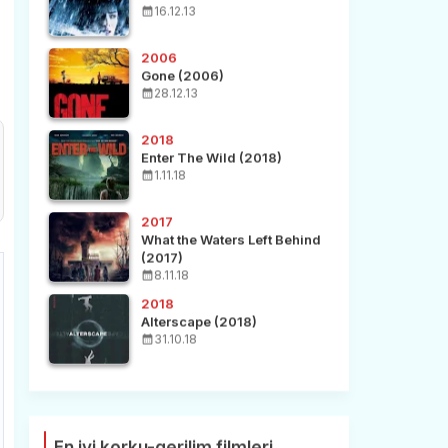
16.12.13
2006
Gone (2006)
28.12.13
2018
Enter The Wild (2018)
1.11.18
2017
What the Waters Left Behind
(2017)
8.11.18
2018
Alterscape (2018)
31.10.18
En iyi korku-gerilim filmleri