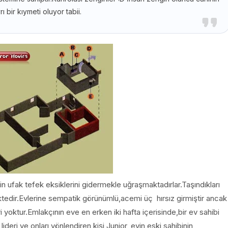
ı bir kıymeti oluyor tabii.
ufak tefek eksiklerini gidermekle uğraşmaktadırlar.Taşındıkları
tedir.Evlerine sempatik görünümlü,acemi üç hırsız girmiştir ancak
eri yoktur.Emlakçının eve en erken iki hafta içerisinde,bir ev sahibi
n lideri ve onları yönlendiren kişi Junior, evin eski sahibinin