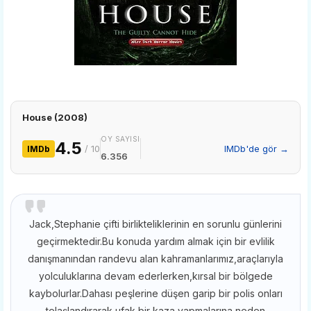
House (2008)
OY SAYISI
4.5
/ 10
IMDb'de gör →
IMDb
6.356
Jack,Stephanie çifti birlikteliklerinin en sorunlu günlerini
geçirmektedir.Bu konuda yardım almak için bir evlilik
danışmanından randevu alan kahramanlarımız,araçlarıyla
yolculuklarına devam ederlerken,kırsal bir bölgede
kaybolurlar.Dahası peşlerine düşen garip bir polis onları
telaşlandırarak ufak bir kaza yapmalarına neden