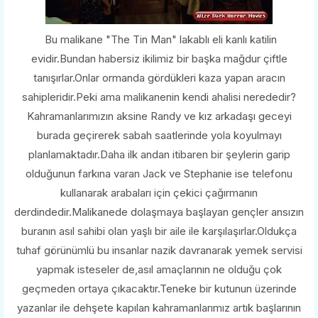
Bu malikane "The Tin Man" lakablı eli kanlı katilin
evidir.Bundan habersiz ikilimiz bir başka mağdur çiftle
tanışırlar.Onlar ormanda gördükleri kaza yapan aracın
sahipleridir.Peki ama malikanenin kendi ahalisi nerededir?
Kahramanlarımızın aksine Randy ve kız arkadaşı geceyi
burada geçirerek sabah saatlerinde yola koyulmayı
planlamaktadır.Daha ilk andan itibaren bir şeylerin garip
olduğunun farkına varan Jack ve Stephanie ise telefonu
kullanarak arabaları için çekici çağırmanın
derdindedir.Malikanede dolaşmaya başlayan gençler ansızın
buranın asıl sahibi olan yaşlı bir aile ile karşılaşırlar.Oldukça
tuhaf görünümlü bu insanlar nazik davranarak yemek servisi
yapmak isteseler de,asıl amaçlarının ne olduğu çok
geçmeden ortaya çıkacaktır.Teneke bir kutunun üzerinde
yazanlar ile dehşete kapılan kahramanlarımız artık başlarının