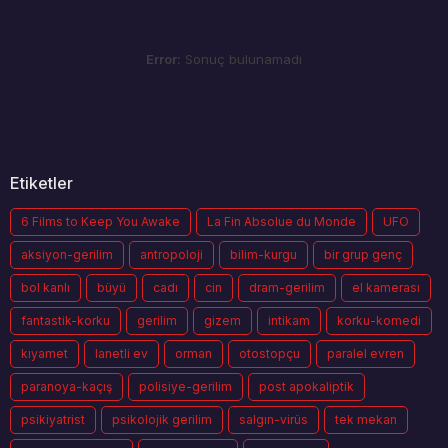
Error:
Sonuç bulunamadı
Etiketler
6 Films to Keep You Awake
La Fin Absolue du Monde
UFO
aksiyon-gerilim
antropoloji
bilim-kurgu
bir grup genç
bol kanlı
büyü
cadı
cin
dram-gerilim
el kamerası
fantastik-korku
gerilim
gizem
intikam
korku-komedi
kıyamet
lanetli ev
orman
otostopçu
paralel evren
paranoya-kaçış
polisiye-gerilim
post apokaliptik
psikiyatrist
psikolojik gerilim
salgın-virüs
tek mekan