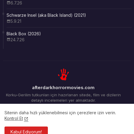
6.7.26
Schwarze Insel (aka Black Island) (2021)
5.9.21
Black Box (2026)
24.7.26
afterdarkhorrormovies.com
Korku-Gerilim tutkunları için hazırlanan sitede, film ve dizilerin
detaylı incelemeleri yer almaktadır.
Sitenin daha hızlı yüklenebilmesi için çerezlere izin verin.
Kontrol Et
Ana Sayfa
Arşiv
İletişim
Kabul Ediyorum!