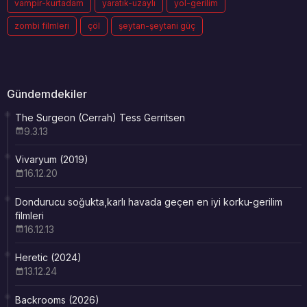
vampir-kurtadam
yaratık-uzaylı
yol-gerilim
zombi filmleri
çöl
şeytan-şeytani güç
Gündemdekiler
The Surgeon (Cerrah) Tess Gerritsen
9.3.13
Vivaryum (2019)
16.12.20
Dondurucu soğukta,karlı havada geçen en iyi korku-gerilim
filmleri
16.12.13
Heretic (2024)
13.12.24
Backrooms (2026)