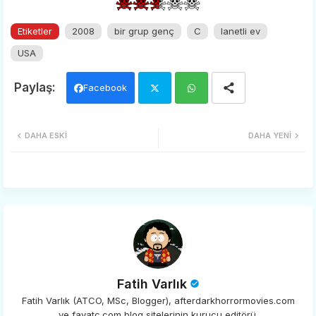
Etiketler
2008
bir grup genç
C
lanetli ev
USA
Facebook
Twi
Wh
DAHA ESKI
DAHA YENI
tter
ats
app
Fatih Varlık
Fatih Varlık (ATCO, MSc, Blogger), afterdarkhorrormovies.com
ve favatc.com blog sitelerinin kurucu editörü.