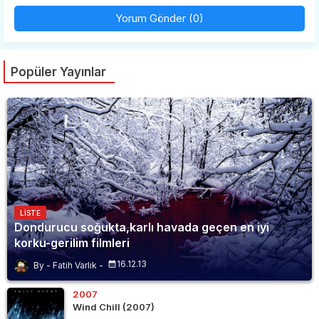
Yorum Gönder (0)
Popüler Yayınlar
LISTE
Dondurucu soğukta,karlı havada geçen en iyi
korku-gerilim filmleri
16.12.13
Fatih Varlık
2007
Wind Chill (2007)