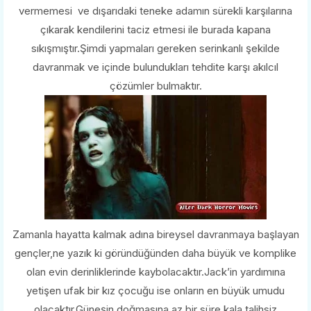
vermemesi ve dışarıdaki teneke adamın sürekli karşılarına
çıkarak kendilerini taciz etmesi ile burada kapana
sıkışmıştır.Şimdi yapmaları gereken serinkanlı şekilde
davranmak ve içinde bulundukları tehdite karşı akılcıl
çözümler bulmaktır.
Zamanla hayatta kalmak adına bireysel davranmaya başlayan
gençler,ne yazık ki göründüğünden daha büyük ve komplike
olan evin derinliklerinde kaybolacaktır.Jack’in yardımına
yetişen ufak bir kız çocuğu ise onların en büyük umudu
olacaktır.Güneşin doğmasına az bir süre kala talihsiz