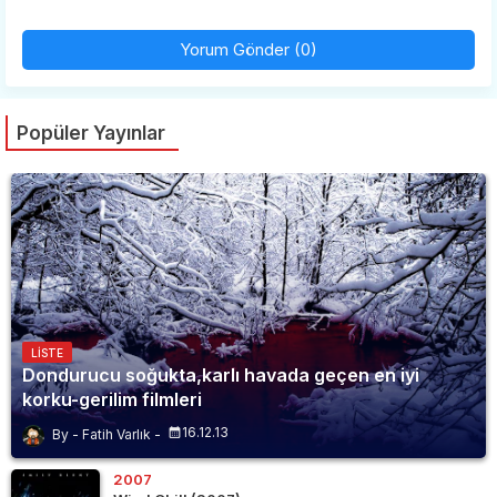
Yorum Gönder (0)
Popüler Yayınlar
LISTE
Dondurucu soğukta,karlı havada geçen en iyi
korku-gerilim filmleri
16.12.13
Fatih Varlık
2007