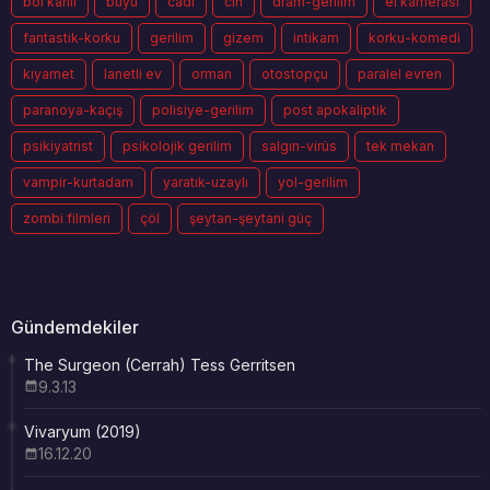
bol kanlı
büyü
cadı
cin
dram-gerilim
el kamerası
fantastik-korku
gerilim
gizem
intikam
korku-komedi
kıyamet
lanetli ev
orman
otostopçu
paralel evren
paranoya-kaçış
polisiye-gerilim
post apokaliptik
psikiyatrist
psikolojik gerilim
salgın-virüs
tek mekan
vampir-kurtadam
yaratık-uzaylı
yol-gerilim
zombi filmleri
çöl
şeytan-şeytani güç
Gündemdekiler
The Surgeon (Cerrah) Tess Gerritsen
9.3.13
Vivaryum (2019)
16.12.20