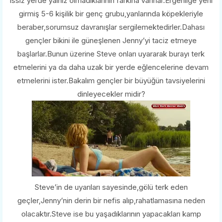
ıssız yerde yalnız olmadıklarının farkına varırlar.Ergenliğe yeni
girmiş 5-6 kişilik bir genç grubu,yanlarında köpekleriyle
beraber,sorumsuz davranışlar sergilemektedirler.Dahası
gençler bikini ile güneşlenen Jenny’yi taciz etmeye
başlarlar.Bunun üzerine Steve onları uyararak burayı terk
etmelerini ya da daha uzak bir yerde eğlencelerine devam
etmelerini ister.Bakalım gençler bir büyüğün tavsiyelerini
dinleyecekler midir?
Steve’in de uyarıları sayesinde,gölü terk eden
geçler,Jenny’nin derin bir nefis alıp,rahatlamasına neden
olacaktır.Steve ise bu yaşadıklarının yapacakları kamp