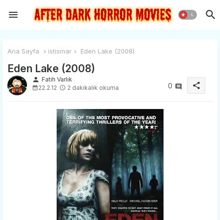
Ana Sayfa
istismar
Eden Lake (2008)
Eden Lake (2008)
person
Fatih Varlık
share
0
22.2.12
2 dakikalık okuma