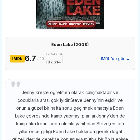
Eden Lake (2008)
OY SAYISI
6.7
/ 10
IMDb'de gör →
IMDb
107.614
Jenny kreşte öğretmen olarak çalışmaktadır ve
çocuklarla arası çok iyidir.Steve,Jenny’nin eşidir ve
onunla güzel bir hafta sonu geçirmek amacıyla Eden
Lake çevresinde kamp yapmayı planlar.Jenny’den de
kamp fikri konusunda olumlu yanıt olan Steve,en son
yıllar önce gittiği Eden Lake hakkında gerek doğal
güzellikleriyle gerekse konumuyla,müthiş bir ön izlenime