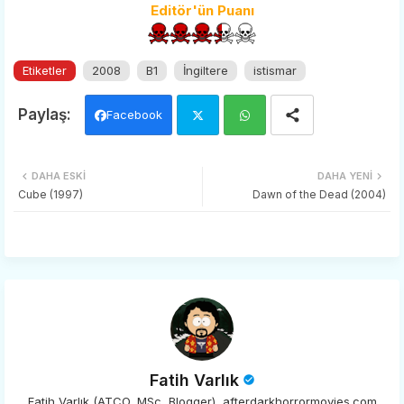
Editör'ün Puanı
Etiketler
2008
B1
İngiltere
istismar
Facebook
Twi
Wh
DAHA ESKI
DAHA YENI
tter
ats
Cube (1997)
Dawn of the Dead (2004)
app
Fatih Varlık
Fatih Varlık (ATCO, MSc, Blogger), afterdarkhorrormovies.com