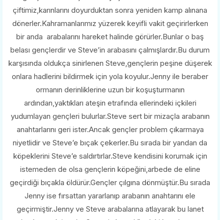
çiftimiz,karınlarını doyurduktan sonra yeniden kamp alınana
dönerler.Kahramanlarımız yüzerek keyifli vakit geçirirlerken
bir anda arabalarını hareket halinde görürler.Bunlar o baş
belası gençlerdir ve Steve’in arabasını çalmışlardır.Bu durum
karşısında oldukça sinirlenen Steve,gençlerin peşine düşerek
onlara hadlerini bildirmek için yola koyulur.Jenny ile beraber
ormanın derinliklerine uzun bir koşuşturmanın
ardından,yaktıkları ateşin etrafında ellerindeki içkileri
yudumlayan gençleri bulurlar.Steve sert bir mizaçla arabanın
anahtarlarını geri ister.Ancak gençler problem çıkarmaya
niyetlidir ve Steve’e bıçak çekerler.Bu sırada bir yandan da
köpeklerini Steve’e saldırtırlar.Steve kendisini korumak için
istemeden de olsa gençlerin köpeğini,arbede de eline
geçirdiği bıçakla öldürür.Gençler çılgına dönmüştür.Bu sırada
Jenny ise fırsattan yararlanıp arabanın anahtarını ele
geçirmiştir.Jenny ve Steve arabalarına atlayarak bu lanet