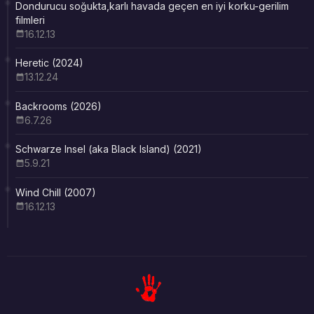
Dondurucu soğukta,karlı havada geçen en iyi korku-gerilim
filmleri
16.12.13
Heretic (2024)
13.12.24
Backrooms (2026)
6.7.26
Schwarze Insel (aka Black Island) (2021)
5.9.21
Wind Chill (2007)
16.12.13