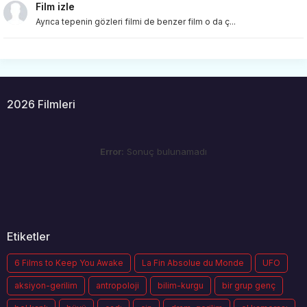
Film izle
Ayrıca tepenin gözleri filmi de benzer film o da ç...
2026 Filmleri
Error:
Sonuç bulunamadı
Etiketler
6 Films to Keep You Awake
La Fin Absolue du Monde
UFO
aksiyon-gerilim
antropoloji
bilim-kurgu
bir grup genç