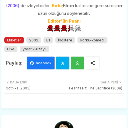
(2006)
de izleyebilirler.
Kötü;
Filmin kalitesine göre süresinin
uzun olduğunu söylenebilir.
Editör'ün Puanı
Etiketler
2002
B1
İngiltere
korku-komedi
USA
yaratık-uzaylı
Facebook
Twi
Wh
DAHA ESKI
DAHA YENI
tter
ats
Gothika (2003)
Fear Itself: The Sacrifice (2008)
app