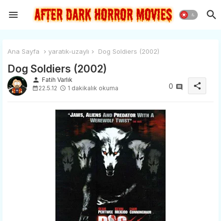
Ana Sayfa
yaratık-uzaylı
Dog Soldiers (2002)
Dog Soldiers (2002)
person
Fatih Varlık
share
0
22.5.12
1 dakikalık okuma