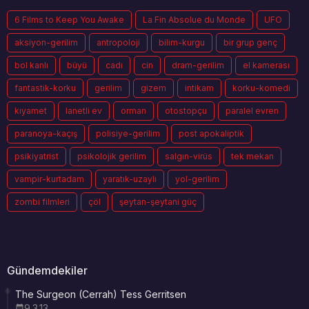
6 Films to Keep You Awake
La Fin Absolue du Monde
UFO
aksiyon-gerilim
antropoloji
bilim-kurgu
bir grup genç
bol kanlı
büyü
cadı
cin
dram-gerilim
el kamerası
fantastik-korku
gerilim
gizem
intikam
korku-komedi
kıyamet
lanetli ev
orman
otostopçu
paralel evren
paranoya-kaçış
polisiye-gerilim
post apokaliptik
psikiyatrist
psikolojik gerilim
salgın-virüs
tek mekan
vampir-kurtadam
yaratık-uzaylı
yol-gerilim
zombi filmleri
çöl
şeytan-şeytani güç
Gündemdekiler
The Surgeon (Cerrah) Tess Gerritsen
9.3.13