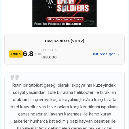
Dog Soldiers (2002)
OY SAYISI
6.8
/ 10
IMDb'de gör →
IMDb
68.636
Rutin bir tatbikat gereği olarak iskoçya'nın kuzeyindeki
sosyal yaşamdan izole bir alana helikopter ile bırakılan
ufak bir tim çevreyi keşfe koyulmuştur.Zira karşı tarafta
özel kuvvetler vardır ve onlara karşı kendilerini ispatlama
çabasındadırlar.Havanın kararması ile kamp kuran
askerler hunharca katledilmiş bazı hayvan cesetleri ile
karşılaşırlar.Artık çekinmeleri gereken tek şey özel