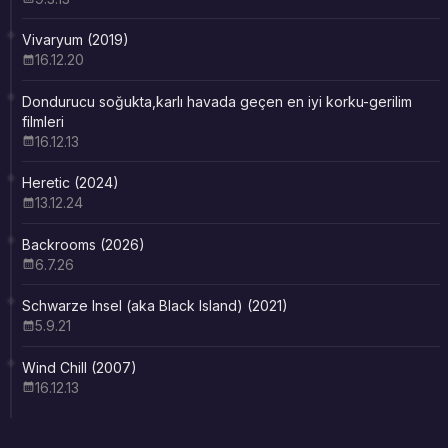
Vivaryum (2019)
16.12.20
Dondurucu soğukta,karlı havada geçen en iyi korku-gerilim
filmleri
16.12.13
Heretic (2024)
13.12.24
Backrooms (2026)
6.7.26
Schwarze Insel (aka Black Island) (2021)
5.9.21
Wind Chill (2007)
16.12.13