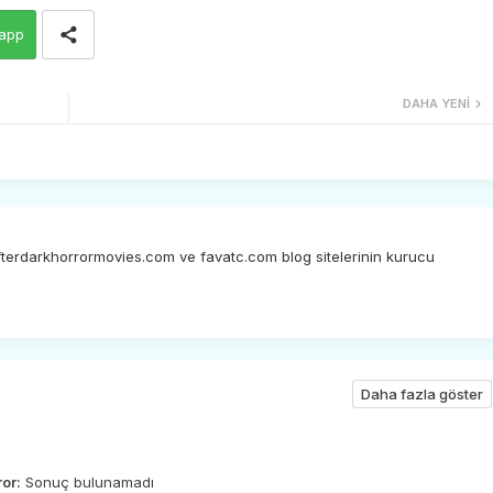
app
DAHA YENI
afterdarkhorrormovies.com ve favatc.com blog sitelerinin kurucu
Daha fazla göster
ror:
Sonuç bulunamadı