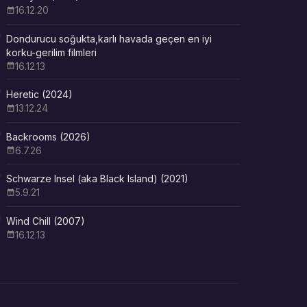
16.12.20
Dondurucu soğukta,karlı havada geçen en iyi
korku-gerilim filmleri
16.12.13
Heretic (2024)
13.12.24
Backrooms (2026)
6.7.26
Schwarze Insel (aka Black Island) (2021)
5.9.21
Wind Chill (2007)
16.12.13