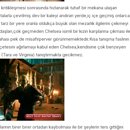
 kritikleşmesi sonrasında hızlanarak tuhaf bir mekana ulaşan
alarla çevrilmiş dev bir kaleyi andıran yerde,iç içe geçmiş onlarca
tarz bir yere oranla oldukça büyük olan mezarlık ilgilerini çekmeyi
daşları,çok geçmeden Chelsea isimli bir kızın karşılarına çıkması il
r.Dahası pek de misafirperver görünmemektedir.Kısa tanışma faslının
e çetesini ağırlamayı kabul eden Chelsea,kendisine çok benzeyen
e (Tara ve Virginia) tanıştırmakta gecikmez.
nın birer birer ortadan kaybolması ile bir şeylerin ters gittiğini