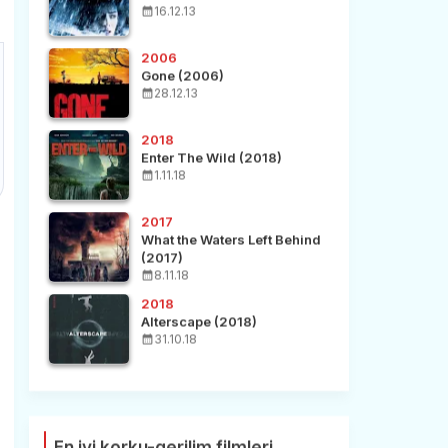
16.12.13
2006
Gone (2006)
28.12.13
2018
Enter The Wild (2018)
1.11.18
2017
What the Waters Left Behind
(2017)
8.11.18
2018
Alterscape (2018)
31.10.18
En iyi korku-gerilim filmleri