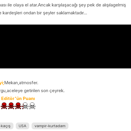
sı ile olaya el atar.Ancak karşılaşacağı şey pek de alışılagelmiş
 kardeşleri ondan bir şeyler saklamaktadır...
yi;
Mekan,atmosfer.
rgu,aceleye getirilen son çeyrek.
Editör'ün Puanı
-kaçış
USA
vampir-kurtadam