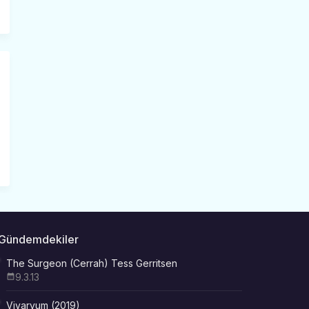
Gündemdekiler
The Surgeon (Cerrah) Tess Gerritsen
9.3.13
Vivaryum (2019)