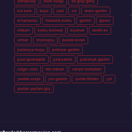
antropoloji
bilim-kurgu
bir grup genç
bol kanlı
büyü
cadı
cin
dram-gerilim
el kamerası
fantastik-korku
gerilim
gizem
intikam
korku-komedi
kıyamet
lanetli ev
orman
otostopçu
paralel evren
paranoya-kaçış
polisiye-gerilim
post apokaliptik
psikiyatrist
psikolojik gerilim
salgın-virüs
tek mekan
vampir-kurtadam
yaratık-uzaylı
yol-gerilim
zombi filmleri
çöl
şeytan-şeytani güç