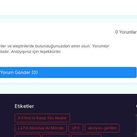
0 Yorumlar
eriler ve eleştirilerde bulunduğunuzdan emin olun. Yorumlar
ır. Anlayışınız için teşekkürler.
Yorum Gönder (0)
Etiketler
6 Films to Keep You Awake
La Fin Absolue du Monde
UFO
aksiyon-gerilim