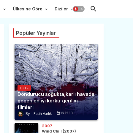
e
Ülkesine Göre
Diziler
Popüler Yayınlar
LISTE
Dondurucu soğukta,karlı havada
geçen en iyi korku-gerilim
filmleri
16.12.13
Fatih Varlık
2007
Wind Chill (2007)