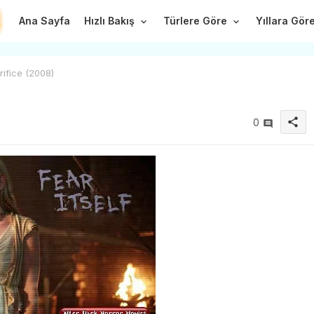
Ana Sayfa
Hızlı Bakış
Türlere Göre
Yıllara Gör
rifice (2008)
share
0