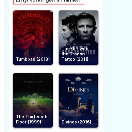
e
The Girl with
the Dragon
Tumbbad (2018)
Tattoo (2011)
The Thirteenth
Floor (1999)
Divines (2016)