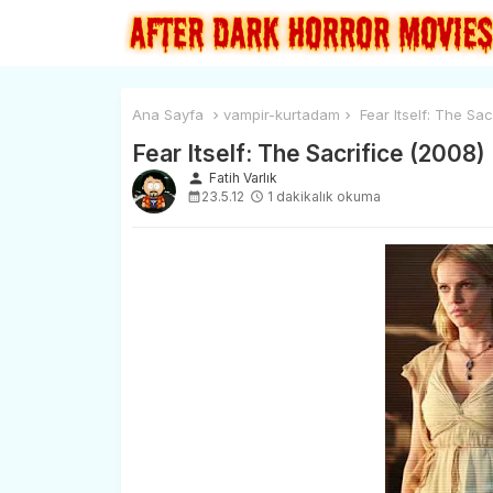
Ana Sayfa
vampir-kurtadam
Fear Itself: The Sac
Fear Itself: The Sacrifice (2008)
person
Fatih Varlık
23.5.12
1 dakikalık okuma