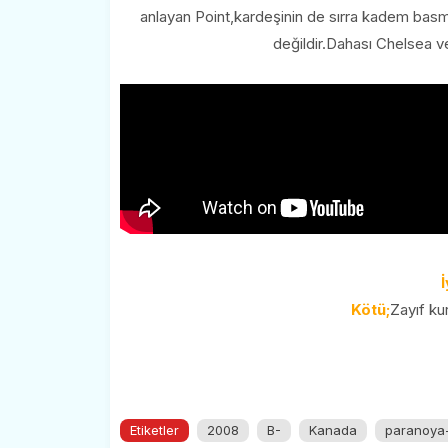
anlayan Point,kardeşinin de sırra kadem basma
değildir.Dahası Chelsea ve
İ
Kötü;
Zayıf ku
Etiketler
2008
B-
Kanada
paranoya