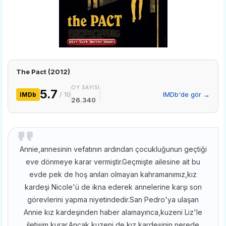
The Pact (2012)
OY SAYISI
5.7
/ 10
IMDb'de gör →
IMDb
26.340
Annie,annesinin vefatının ardından çocukluğunun geçtiği
eve dönmeye karar vermiştir.Geçmişte ailesine ait bu
evde pek de hoş anıları olmayan kahramanımız,kız
kardeşi Nicole'ü de ikna ederek annelerine karşı son
görevlerini yapma niyetindedir.San Pedro'ya ulaşan
Annie kız kardeşinden haber alamayınca,kuzeni Liz'le
iletişim kurar.Ancak kuzeni de kız kardeşinin nerede