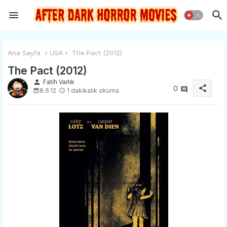
Ana Sayfa
USA
The Pact (2012)
The Pact (2012)
person
Fatih Varlık
share
0
8.6.12
1 dakikalık okuma