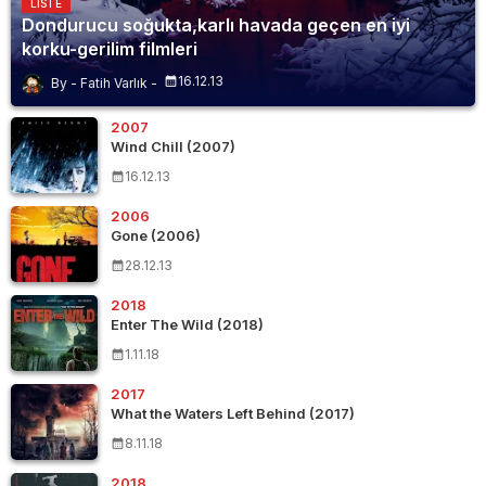
LISTE
Dondurucu soğukta,karlı havada geçen en iyi
korku-gerilim filmleri
16.12.13
Fatih Varlık
2007
Wind Chill (2007)
16.12.13
2006
Gone (2006)
28.12.13
2018
Enter The Wild (2018)
1.11.18
2017
What the Waters Left Behind (2017)
8.11.18
2018