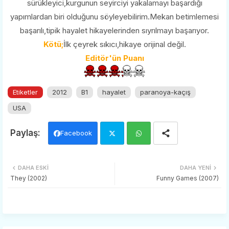
sürükleyici,kurgunun seyirciyi yakalamayı başardığı
yapımlardan biri olduğunu söyleyebilirim.Mekan betimlemesi
başarılı,tipik hayalet hikayelerinden sıyrılmayı başarıyor.
Kötü;
İlk çeyrek sıkıcı,hikaye orijinal değil.
Editör'ün Puanı
Etiketler
2012
B1
hayalet
paranoya-kaçış
USA
Facebook
Twi
Wh
DAHA ESKI
DAHA YENI
tter
ats
They (2002)
Funny Games (2007)
app