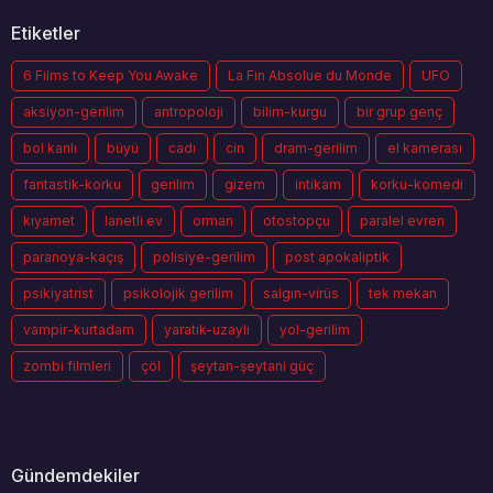
Etiketler
6 Films to Keep You Awake
La Fin Absolue du Monde
UFO
aksiyon-gerilim
antropoloji
bilim-kurgu
bir grup genç
bol kanlı
büyü
cadı
cin
dram-gerilim
el kamerası
fantastik-korku
gerilim
gizem
intikam
korku-komedi
kıyamet
lanetli ev
orman
otostopçu
paralel evren
paranoya-kaçış
polisiye-gerilim
post apokaliptik
psikiyatrist
psikolojik gerilim
salgın-virüs
tek mekan
vampir-kurtadam
yaratık-uzaylı
yol-gerilim
zombi filmleri
çöl
şeytan-şeytani güç
Gündemdekiler