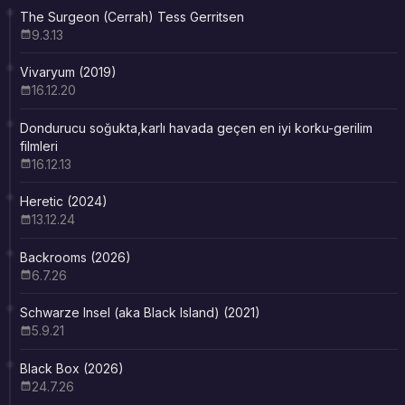
The Surgeon (Cerrah) Tess Gerritsen
9.3.13
Vivaryum (2019)
16.12.20
Dondurucu soğukta,karlı havada geçen en iyi korku-gerilim
filmleri
16.12.13
Heretic (2024)
13.12.24
Backrooms (2026)
6.7.26
Schwarze Insel (aka Black Island) (2021)
5.9.21
Black Box (2026)
24.7.26