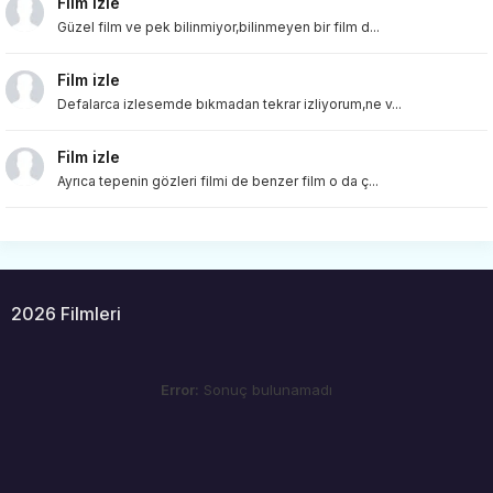
Film izle
Güzel film ve pek bilinmiyor,bilinmeyen bir film d...
Film izle
Defalarca izlesemde bıkmadan tekrar izliyorum,ne v...
Film izle
Ayrıca tepenin gözleri filmi de benzer film o da ç...
2026 Filmleri
Error:
Sonuç bulunamadı