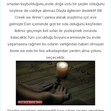
ortadan kaybolduğunu,evde doğa üstü bir şeyler olduğunu
söylese de ciddiye alınmaz.Olayla ilgilenen dedektif Bill
Creek ise Annie'i yanına alarak araştırma için eve
gelmiştir.Evin içerisinde gizli bir oda olduğunu keşfeden
ikilimiz geçmişin kirli sırları ile yüzleşmek zorunda
kalacaktır.Tüm çocukluğu boyunca annesiyle bu evde
yaşamasına rağmen bu odanın varlığından haberi olmayan
Annie ise eski bir lise arkadaşından yardım alma yolunu
seçecektir.
Sıradan insanların göremediği bazı ruhani şeyleri görebilen