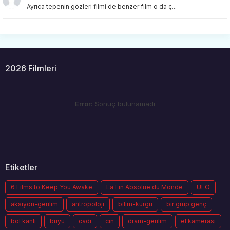
Ayrıca tepenin gözleri filmi de benzer film o da ç...
2026 Filmleri
Error:
Sonuç bulunamadı
Etiketler
6 Films to Keep You Awake
La Fin Absolue du Monde
UFO
aksiyon-gerilim
antropoloji
bilim-kurgu
bir grup genç
bol kanlı
büyü
cadı
cin
dram-gerilim
el kamerası