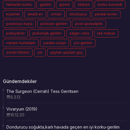
fantastik-korku
gerilim
gizem
intikam
korku-komedi
kıyamet
lanetli ev
orman
otostopçu
paralel evren
paranoya-kaçış
polisiye-gerilim
post apokaliptik
psikiyatrist
psikolojik gerilim
salgın-virüs
tek mekan
vampir-kurtadam
yaratık-uzaylı
yol-gerilim
zombi filmleri
çöl
şeytan-şeytani güç
Gündemdekiler
The Surgeon (Cerrah) Tess Gerritsen
9.3.13
Vivaryum (2019)
16.12.20
Dondurucu soğukta,karlı havada geçen en iyi korku-gerilim