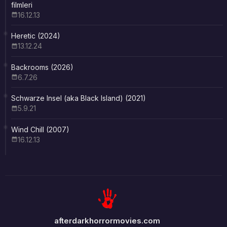
filmleri
16.12.13
Heretic (2024)
13.12.24
Backrooms (2026)
6.7.26
Schwarze Insel (aka Black Island) (2021)
5.9.21
Wind Chill (2007)
16.12.13
afterdarkhorrormovies.com