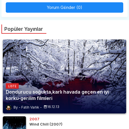
Yorum Gönder (0)
Popüler Yayınlar
LISTE
Dondurucu soğukta,karlı havada geçen en iyi
korku-gerilim filmleri
16.12.13
Fatih Varlık
2007
Wind Chill (2007)