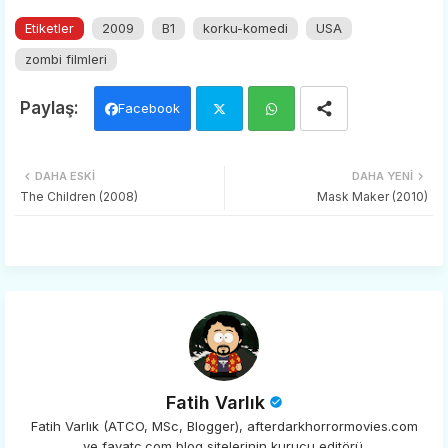
Etiketler
2009
B1
korku-komedi
USA
zombi filmleri
Facebook
Twi
Wh
DAHA ESKI
DAHA YENI
tter
ats
The Children (2008)
Mask Maker (2010)
app
Fatih Varlık
Fatih Varlık (ATCO, MSc, Blogger), afterdarkhorrormovies.com
ve favatc.com blog sitelerinin kurucu editörü.