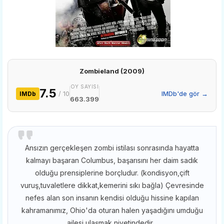
Zombieland (2009)
OY SAYISI
7.5
/ 10
IMDb'de gör →
IMDb
663.399
Ansızın gerçekleşen zombi istilası sonrasında hayatta
kalmayı başaran Columbus, başarısını her daim sadık
olduğu prensiplerine borçludur. (kondisyon,çift
vuruş,tuvaletlere dikkat,kemerini sıkı bağla) Çevresinde
nefes alan son insanın kendisi olduğu hissine kapılan
kahramanımız, Ohio'da oturan halen yaşadığını umduğu
ailesi ulaşmak niyetindedir...