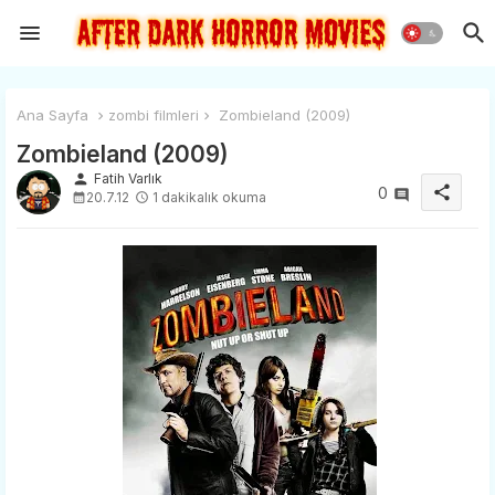
Ana Sayfa
zombi filmleri
Zombieland (2009)
Zombieland (2009)
person
Fatih Varlık
share
0
20.7.12
1 dakikalık okuma