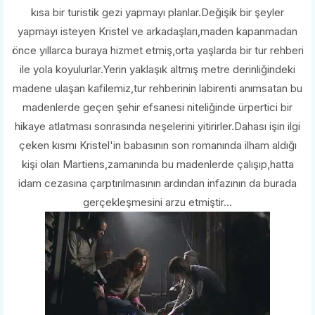
kısa bir turistik gezi yapmayı planlar.Değişik bir şeyler
yapmayı isteyen Kristel ve arkadaşları,maden kapanmadan
önce yıllarca buraya hizmet etmiş,orta yaşlarda bir tur rehberi
ile yola koyulurlar.Yerin yaklaşık altmış metre derinliğindeki
madene ulaşan kafilemiz,tur rehberinin labirenti anımsatan bu
madenlerde geçen şehir efsanesi niteliğinde ürpertici bir
hikaye atlatması sonrasında neşelerini yitirirler.Dahası işin ilgi
çeken kısmı Kristel'in babasının son romanında ilham aldığı
kişi olan Martiens,zamanında bu madenlerde çalışıp,hatta
idam cezasına çarptırılmasının ardından infazının da burada
gerçekleşmesini arzu etmiştir...