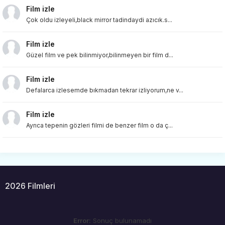
Film izle
Çok oldu izleyeli,black mirror tadindaydi azıcık.s...
Film izle
Güzel film ve pek bilinmiyor,bilinmeyen bir film d...
Film izle
Defalarca izlesemde bıkmadan tekrar izliyorum,ne v...
Film izle
Ayrıca tepenin gözleri filmi de benzer film o da ç...
2026 Filmleri
Error:
Sonuç bulunamadı