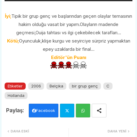
İyi;
Tipik bir grup genç ve başlarından geçen olaylar temasının
hakim olduğu vasat bir yapım.Olayların madende
geçmesi,Ouija tahtası vs ilgi çekebilecek tarafları...
Kötü;
Oyunculuk,klişe kurgu ve seyirciye sürpriz yapmaktan
epey uzaklarda bir final...
Editör'ün Puanı
Etiketler
2006
Belçika
bir grup genç
C
Hollanda
Facebook
Twi
Wh
DAHA ESKI
DAHA YENI
tter
ats