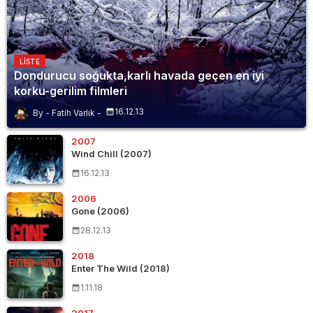
LISTE
Dondurucu soğukta,karlı havada geçen en iyi
korku-gerilim filmleri
16.12.13
Fatih Varlık
2007
Wind Chill (2007)
16.12.13
2006
Gone (2006)
28.12.13
2018
Enter The Wild (2018)
1.11.18
2017