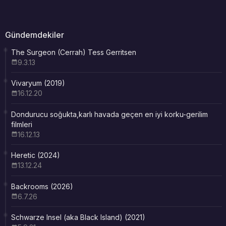
Gündemdekiler
The Surgeon (Cerrah) Tess Gerritsen
9.3.13
Vivaryum (2019)
16.12.20
Dondurucu soğukta,karlı havada geçen en iyi korku-gerilim
filmleri
16.12.13
Heretic (2024)
13.12.24
Backrooms (2026)
6.7.26
Schwarze Insel (aka Black Island) (2021)