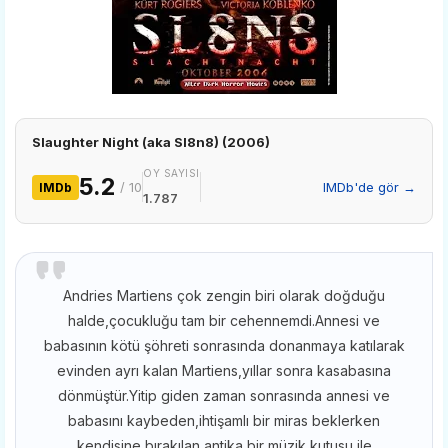
Slaughter Night (aka Sl8n8) (2006)
OY SAYISI
5.2
/ 10
IMDb'de gör →
IMDb
1.787
Andries Martiens çok zengin biri olarak doğduğu
halde,çocukluğu tam bir cehennemdi.Annesi ve
babasının kötü şöhreti sonrasında donanmaya katılarak
evinden ayrı kalan Martiens,yıllar sonra kasabasına
dönmüştür.Yitip giden zaman sonrasında annesi ve
babasını kaybeden,ihtişamlı bir miras beklerken
kendisine bırakılan antika bir müzik kutusu ile