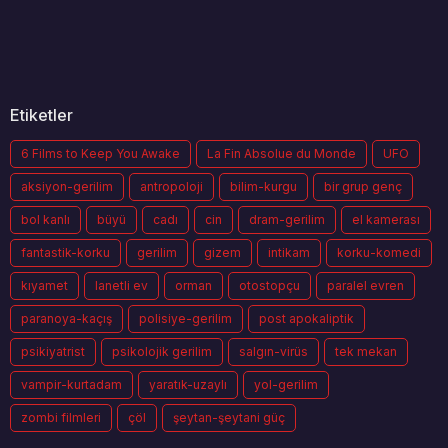
Etiketler
6 Films to Keep You Awake
La Fin Absolue du Monde
UFO
aksiyon-gerilim
antropoloji
bilim-kurgu
bir grup genç
bol kanlı
büyü
cadı
cin
dram-gerilim
el kamerası
fantastik-korku
gerilim
gizem
intikam
korku-komedi
kıyamet
lanetli ev
orman
otostopçu
paralel evren
paranoya-kaçış
polisiye-gerilim
post apokaliptik
psikiyatrist
psikolojik gerilim
salgın-virüs
tek mekan
vampir-kurtadam
yaratık-uzaylı
yol-gerilim
zombi filmleri
çöl
şeytan-şeytani güç