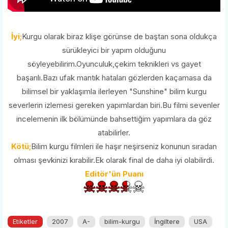
İyi;
Kurgu olarak biraz klişe görünse de baştan sona oldukça
sürükleyici bir yapım olduğunu
söyleyebilirim.Oyunculuk,çekim teknikleri vs gayet
başarılı.Bazı ufak mantık hataları gözlerden kaçamasa da
bilimsel bir yaklaşımla ilerleyen "Sunshine" bilim kurgu
severlerin izlemesi gereken yapımlardan biri.Bu filmi sevenler
incelemenin ilk bölümünde bahsettiğim yapımlara da göz
atabilirler.
Kötü;
Bilim kurgu filmleri ile haşır neşirseniz konunun sıradan
olması şevkinizi kırabilir.Ek olarak final de daha iyi olabilirdi.
Editör'ün Puanı
Etiketler
2007
A-
bilim-kurgu
İngiltere
USA