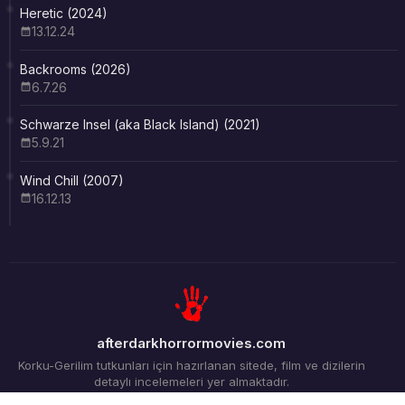
Heretic (2024)
13.12.24
Backrooms (2026)
6.7.26
Schwarze Insel (aka Black Island) (2021)
5.9.21
Wind Chill (2007)
16.12.13
afterdarkhorrormovies.com
Korku-Gerilim tutkunları için hazırlanan sitede, film ve dizilerin
detaylı incelemeleri yer almaktadır.