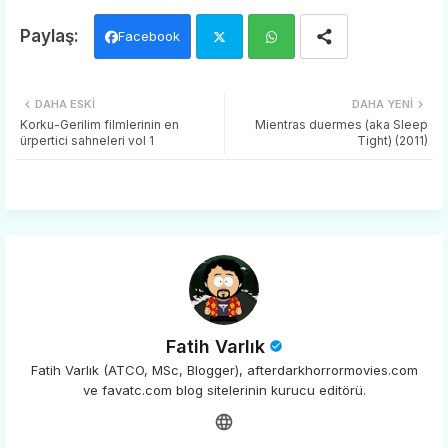
Facebook
Twi
Wh
DAHA ESKI
DAHA YENI
tter
ats
Korku-Gerilim filmlerinin en
Mientras duermes (aka Sleep
ürpertici sahneleri vol 1
Tight) (2011)
app
Fatih Varlık
Fatih Varlık (ATCO, MSc, Blogger), afterdarkhorrormovies.com
ve favatc.com blog sitelerinin kurucu editörü.