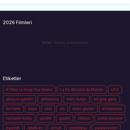
2026 Filmleri
Error:
Sonuç bulunamadı
Etiketler
6 Films to Keep You Awake
La Fin Absolue du Monde
UFO
aksiyon-gerilim
antropoloji
bilim-kurgu
bir grup genç
bol kanlı
büyü
cadı
cin
dram-gerilim
el kamerası
fantastik-korku
gerilim
gizem
intikam
korku-komedi
kıyamet
lanetli ev
orman
otostopçu
paralel evren