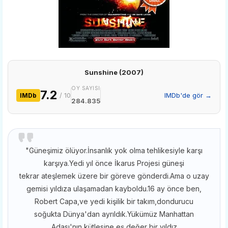
Sunshine (2007)
OY SAYISI
7.2
/ 10
IMDb'de gör →
IMDb
284.835
"Güneşimiz ölüyor.İnsanlık yok olma tehlikesiyle karşı
karşıya.Yedi yıl önce İkarus Projesi güneşi
tekrar ateşlemek üzere bir göreve gönderdi.Ama o uzay
gemisi yıldıza ulaşamadan kayboldu.16 ay önce ben,
Robert Capa,ve yedi kişilik bir takım,dondurucu
soğukta Dünya'dan ayrıldık.Yükümüz Manhattan
Adası'nın kütlesine eş değer bir yıldız