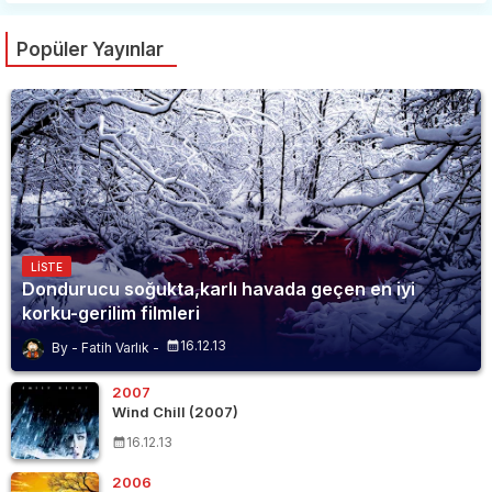
Popüler Yayınlar
LISTE
Dondurucu soğukta,karlı havada geçen en iyi
korku-gerilim filmleri
16.12.13
Fatih Varlık
2007
Wind Chill (2007)
16.12.13
2006