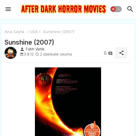
Ana Sayfa
USA
Sunshine (2007)
Sunshine (2007)
person
Fatih Varlık
share
0
3.8.12
2 dakikalık okuma