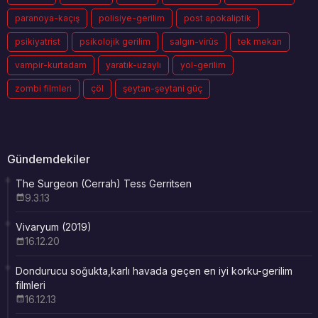
paranoya-kaçış
polisiye-gerilim
post apokaliptik
psikiyatrist
psikolojik gerilim
salgın-virüs
tek mekan
vampir-kurtadam
yaratık-uzaylı
yol-gerilim
zombi filmleri
çöl
şeytan-şeytani güç
Gündemdekiler
The Surgeon (Cerrah) Tess Gerritsen
9.3.13
Vivaryum (2019)
16.12.20
Dondurucu soğukta,karlı havada geçen en iyi korku-gerilim
filmleri
16.12.13