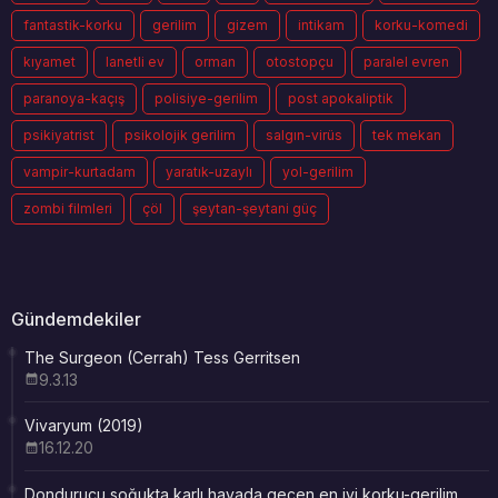
fantastik-korku
gerilim
gizem
intikam
korku-komedi
kıyamet
lanetli ev
orman
otostopçu
paralel evren
paranoya-kaçış
polisiye-gerilim
post apokaliptik
psikiyatrist
psikolojik gerilim
salgın-virüs
tek mekan
vampir-kurtadam
yaratık-uzaylı
yol-gerilim
zombi filmleri
çöl
şeytan-şeytani güç
Gündemdekiler
The Surgeon (Cerrah) Tess Gerritsen
9.3.13
Vivaryum (2019)
16.12.20
Dondurucu soğukta,karlı havada geçen en iyi korku-gerilim