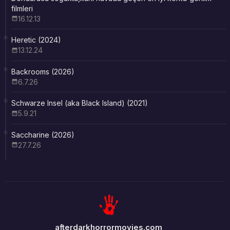
filmleri
16.12.13
Heretic (2024)
13.12.24
Backrooms (2026)
6.7.26
Schwarze Insel (aka Black Island) (2021)
5.9.21
Saccharine (2026)
27.7.26
afterdarkhorrormovies.com