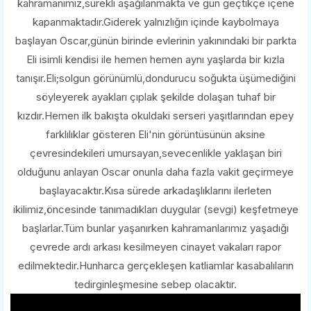
kahramanımız,sürekli aşağılanmakta ve gün geçtikçe içene
kapanmaktadır.Giderek yalnızlığın içinde kaybolmaya
başlayan Oscar,günün birinde evlerinin yakınındaki bir parkta
Eli isimli kendisi ile hemen hemen aynı yaşlarda bir kızla
tanışır.Eli;solgun görünümlü,dondurucu soğukta üşümediğini
söyleyerek ayakları çıplak şekilde dolaşan tuhaf bir
kızdır.Hemen ilk bakışta okuldaki serseri yaşıtlarından epey
farklılıklar gösteren Eli'nin görüntüsünün aksine
çevresindekileri umursayan,sevecenlikle yaklaşan biri
olduğunu anlayan Oscar onunla daha fazla vakit geçirmeye
başlayacaktır.Kısa sürede arkadaşlıklarını ilerleten
ikilimiz,öncesinde tanımadıkları duygular (sevgi) keşfetmeye
başlarlar.Tüm bunlar yaşanırken kahramanlarımız yaşadığı
çevrede ardı arkası kesilmeyen cinayet vakaları rapor
edilmektedir.Hunharca gerçekleşen katliamlar kasabalıların
tedirginleşmesine sebep olacaktır.