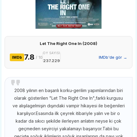
Let The Right One In (2008)
OY SAYISI
7.8
/ 10
IMDb'de gör →
IMDb
237.229
2008 yılının en başarılı korku-gerilim yapımlarından biri
olarak gösterilen "Let The Right One In",farklı kurgusu
ve alışılagelmişin dışındaki vampir hikayesi ile beğenileri
karşılıyor.Esasında ilk çeyrek itibariyle yalın ve bir o
kadar da sıkıcı şekilde ilerleyen anlatım neyse ki çok
geçmeden seyirciyi yakalamayı başarıyor.Tabii bu
geçişte soğuk iklimlerin soğuk insanlarının da payı yok