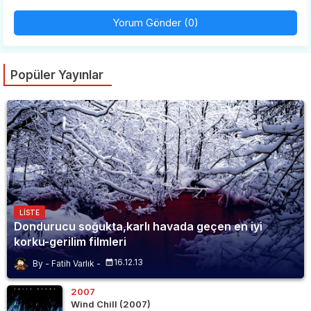
Yorum Gönder (0)
Popüler Yayınlar
LISTE
Dondurucu soğukta,karlı havada geçen en iyi
korku-gerilim filmleri
16.12.13
Fatih Varlık
2007
Wind Chill (2007)