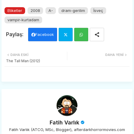
Etiketler
2008
A-
dram-gerilim
İsveç
vampir-kurtadam
Facebook
Twi
Wh
DAHA ESKI
DAHA YENI
tter
ats
The Tall Man (2012)
app
Fatih Varlık
Fatih Varlık (ATCO, MSc, Blogger), afterdarkhorrormovies.com