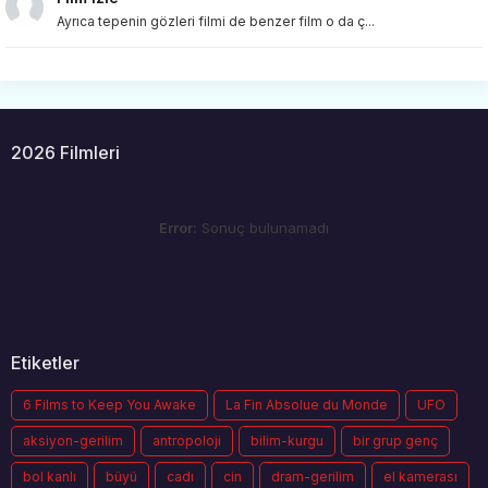
Ayrıca tepenin gözleri filmi de benzer film o da ç...
2026 Filmleri
Error:
Sonuç bulunamadı
Etiketler
6 Films to Keep You Awake
La Fin Absolue du Monde
UFO
aksiyon-gerilim
antropoloji
bilim-kurgu
bir grup genç
bol kanlı
büyü
cadı
cin
dram-gerilim
el kamerası