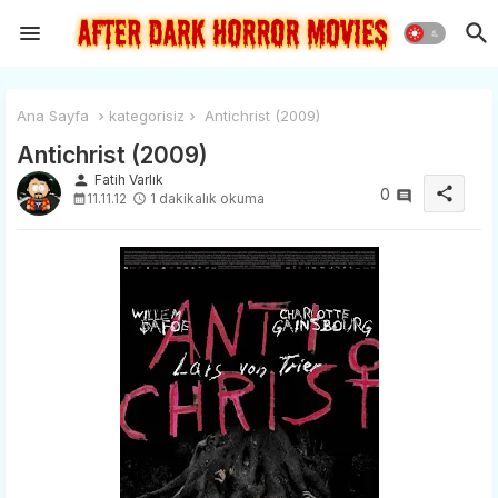
Ana Sayfa
kategorisiz
Antichrist (2009)
Antichrist (2009)
person
Fatih Varlık
share
0
11.11.12
1 dakikalık okuma