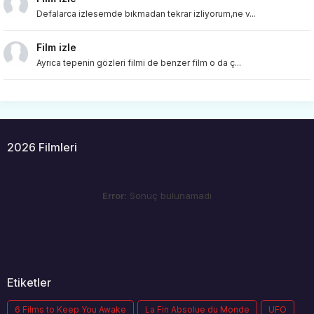
Defalarca izlesemde bıkmadan tekrar izliyorum,ne v...
Film izle
Ayrıca tepenin gözleri filmi de benzer film o da ç...
2026 Filmleri
Error:
Sonuç bulunamadı
Etiketler
6 Films to Keep You Awake
La Fin Absolue du Monde
UFO