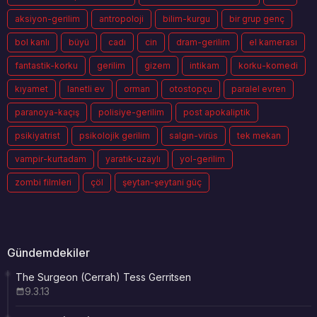
aksiyon-gerilim
antropoloji
bilim-kurgu
bir grup genç
bol kanlı
büyü
cadı
cin
dram-gerilim
el kamerası
fantastik-korku
gerilim
gizem
intikam
korku-komedi
kıyamet
lanetli ev
orman
otostopçu
paralel evren
paranoya-kaçış
polisiye-gerilim
post apokaliptik
psikiyatrist
psikolojik gerilim
salgın-virüs
tek mekan
vampir-kurtadam
yaratık-uzaylı
yol-gerilim
zombi filmleri
çöl
şeytan-şeytani güç
Gündemdekiler
The Surgeon (Cerrah) Tess Gerritsen
9.3.13