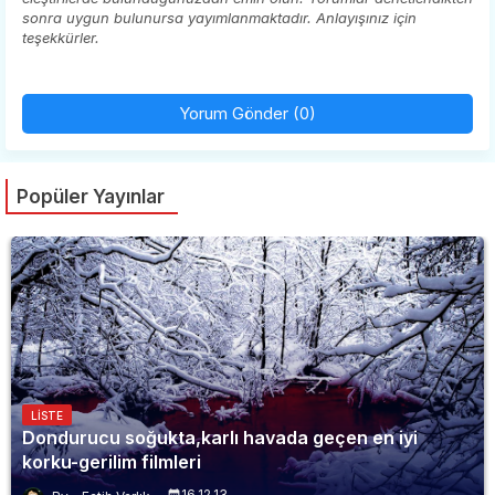
sonra uygun bulunursa yayımlanmaktadır. Anlayışınız için
teşekkürler.
Yorum Gönder (0)
Popüler Yayınlar
LISTE
Dondurucu soğukta,karlı havada geçen en iyi
korku-gerilim filmleri
16.12.13