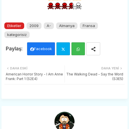
Etiketler
2009
A-
Almanya
Fransa
kategorisiz
Facebook
Twi
Wh
DAHA ESKI
DAHA YENI
tter
ats
American Horror Story - I Am Anne
The Walking Dead - Say the Word
Frank: Part 1 (S2E4)
(S3E5)
app