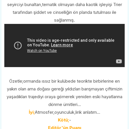
seyirciyi bunaltan,tematik olmayan daha kaotik işleyişi Trier
tarafından şiddet ve cinselliğin ön planda tutulması ile
sağlanmış.
Özetle;ormanda ıssız bir kulübede teorikte birbirlerine en
yakın olan ama doğası gereği yıldızları barışmayan çiftimizin
yaşadıkları trajediyi oraya gömerek yeniden eski hayatlarına
dönme ümitleri...
İyi;
Atmosfer,oyunculuk,lirik anlatım...
Kötü;
-
Editör'ün Puanı