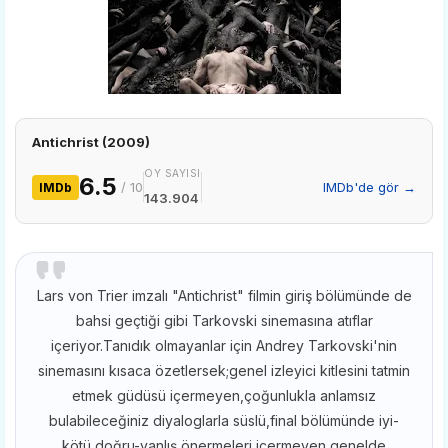
Antichrist (2009)
OY SAYISI
6.5
/ 10
IMDb'de gör →
IMDb
143.904
Lars von Trier imzalı "Antichrist" filmin giriş bölümünde de
bahsi geçtiği gibi Tarkovski sinemasına atıflar
içeriyor.Tanıdık olmayanlar için Andrey Tarkovski'nin
sinemasını kısaca özetlersek;genel izleyici kitlesini tatmin
etmek güdüsü içermeyen,çoğunlukla anlamsız
bulabileceğiniz diyaloglarla süslü,final bölümünde iyi-
kötü,doğru-yanlış önermeleri içermeyen,genelde