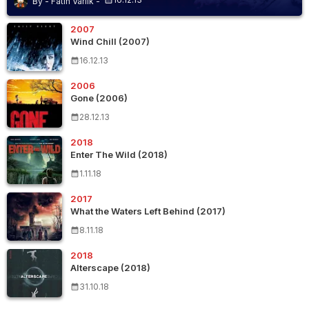
Fatih Varlık
2007
Wind Chill (2007)
16.12.13
2006
Gone (2006)
28.12.13
2018
Enter The Wild (2018)
1.11.18
2017
What the Waters Left Behind (2017)
8.11.18
2018
Alterscape (2018)
31.10.18