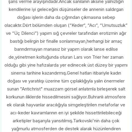
şans verme arayışındadır.Ancak sanılanın aksine yalnızlığın
kendilerine iyi geleceğini düşünseler de annenin saldırgan
doğası işlerin daha da çığrından çıkmasına sebep
olacaktır.Dört bölümden oluşan (“Keder“, “Acı“, “Umutsuzluk”
ve “Üç Dilenci”) yapım sığ çevreler tarafından erotizmin ağır
bastığı belirgin bir finalle sonlanmayan,herhangi bir amaç
barındırmayan manasız bir yapım olarak lanse edilse
de,yönetmen koltuğunda oturan Lars von Trier her zaman
olduğu gibi yine hafızalarda yer edinecek üst düzey bir yapımı
sinema tarihine kazandırmış.Genel hatları itibariyle kadın
doğası ve yaratılışı üzerine tüm çıplaklığıyla yalın önermeler
sunan "Antichrist" muazzam görsel anlatımla birleşerek salt
korkunun iliklerde hissedilmesini sağlıyor.Buhranlı atmosfere
ek olarak hayvanlar aracılığıyla simgeleştirilen metaforlar ve
acı-keder kavramlarının en iyi şekilde hissettirilebileceği
arketipler başarıyla yansıtılmış.Tarkovski'nin daha çok
yağmurlu atmosferden de destek alarak hüzünlendiren