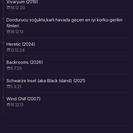
Vivaryum (2019)
16.12.20
Dondurucu soğukta,karlı havada geçen en iyi korku-gerilim
filmleri
16.12.13
Heretic (2024)
13.12.24
Backrooms (2026)
6.7.26
Schwarze Insel (aka Black Island) (2021)
5.9.21
Wind Chill (2007)
16.12.13