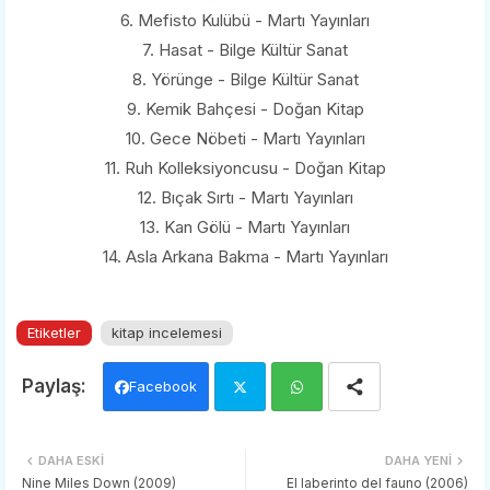
6. Mefisto Kulübü - Martı Yayınları
7. Hasat - Bilge Kültür Sanat
8. Yörünge - Bilge Kültür Sanat
9. Kemik Bahçesi - Doğan Kitap
10. Gece Nöbeti - Martı Yayınları
11. Ruh Kolleksiyoncusu - Doğan Kitap
12. Bıçak Sırtı - Martı Yayınları
13. Kan Gölü - Martı Yayınları
14. Asla Arkana Bakma - Martı Yayınları
Etiketler
kitap incelemesi
Facebook
Twi
Wh
DAHA ESKI
DAHA YENI
tter
ats
Nine Miles Down (2009)
El laberinto del fauno (2006)