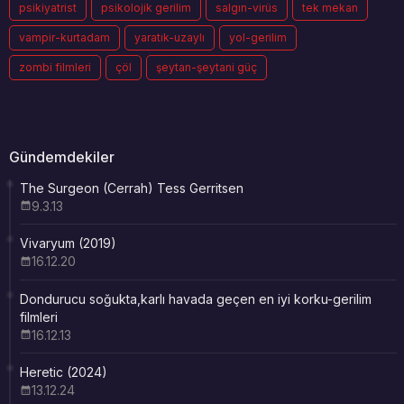
psikiyatrist
psikolojik gerilim
salgın-virüs
tek mekan
vampir-kurtadam
yaratık-uzaylı
yol-gerilim
zombi filmleri
çöl
şeytan-şeytani güç
Gündemdekiler
The Surgeon (Cerrah) Tess Gerritsen
9.3.13
Vivaryum (2019)
16.12.20
Dondurucu soğukta,karlı havada geçen en iyi korku-gerilim
filmleri
16.12.13
Heretic (2024)
13.12.24