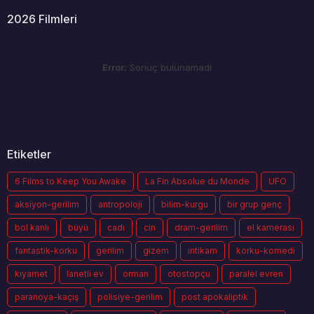
2026 Filmleri
Error:
Sonuç bulunamadı
Etiketler
6 Films to Keep You Awake
La Fin Absolue du Monde
UFO
aksiyon-gerilim
antropoloji
bilim-kurgu
bir grup genç
bol kanlı
büyü
cadı
cin
dram-gerilim
el kamerası
fantastik-korku
gerilim
gizem
intikam
korku-komedi
kıyamet
lanetli ev
orman
otostopçu
paralel evren
paranoya-kaçış
polisiye-gerilim
post apokaliptik