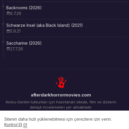
Backrooms (2026)
6.7.26
Schwarze Insel (aka Black Island) (2021)
5.9.21
Saccharine (2026)
27.7.26
afterdarkhorrormovies.com
Korku-Gerilim tutkunları için hazırlanan sitede, film ve dizilerin
detaylı incelemeleri yer almaktadır.
Sitenin daha hızlı yüklenebilmesi için çerezlere izin verin.
Kontrol Et
Ana Sayfa
Arşiv
İletişim