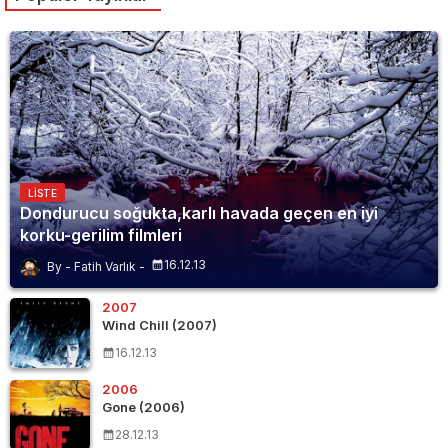
LISTE
Dondurucu soğukta,karlı havada geçen en iyi
korku-gerilim filmleri
16.12.13
Fatih Varlık
2007
Wind Chill (2007)
16.12.13
2006
Gone (2006)
28.12.13