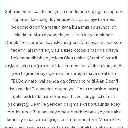
Sabahın erken saatlerinde,kışın dondurucu soğuğuna rağmen
toplanan kalabalığı tüyler ürpertici bir cinayet sahnesi
beklemektedir.Manastırın kana bulaşmış avlusunda biri
ölü,diğeri ölümle pençeleşen iki rahibe yatmaktadır.
Dedektifler nereden kaynaklandığı anlaşılamayan bu vahşetin
nedenini araştırırken,Maura Isles otopsi sırasında ortaya
beklenmedik bir şey çıkarır.Ölen rahibe (Camille) yirmili
yaşlarda olup doğum yaptıktan hemen sonra öldürülmüştür.Bu
yeni bilginin ortaya çıkması ile soruşturmaya dahil olan
FBİ,Dominatör vakasında da görevlendirdiği Ajan Dean'i
davaya atar.Öte yandan geçen yaz Dean ile birlikte çalışıp
şehri azılı bir katilden koruyan Rizzoli,duygusal olarak
yakınlaştığı Dean ile yeniden çalışma fikri konusunda epey
tereddüttedir.Zira ona söylemesi gereken bazı şeyleri halen
kendisiyle barışamadığı için açık etmemektedir.Maura Isles
ise ölülerin kraliçesi olarak tanınan tecrübeli bir patologdur.En