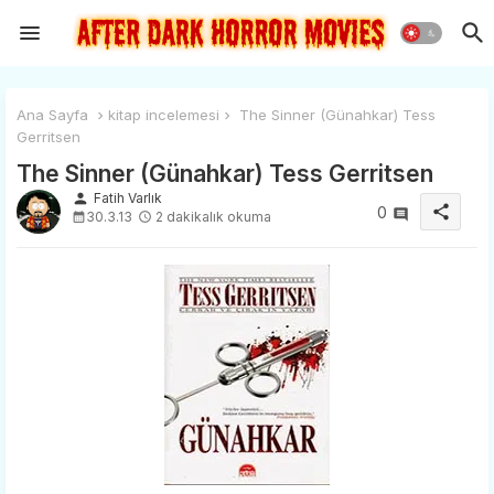
Ana Sayfa
kitap incelemesi
The Sinner (Günahkar) Tess
Gerritsen
The Sinner (Günahkar) Tess Gerritsen
person
Fatih Varlık
share
0
30.3.13
2 dakikalık okuma