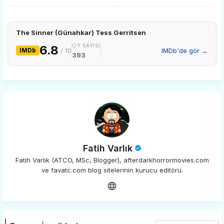
app
The Sinner (Günahkar) Tess Gerritsen
OY SAYISI
6.8
IMDb
/ 10
IMDb'de gör →
393
Fatih Varlık
Fatih Varlık (ATCO, MSc, Blogger), afterdarkhorrormovies.com
ve favatc.com blog sitelerinin kurucu editörü.