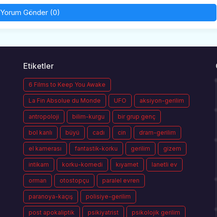
Yorum Gönder (0)
Etiketler
6 Films to Keep You Awake
La Fin Absolue du Monde
UFO
aksiyon-gerilim
antropoloji
bilim-kurgu
bir grup genç
bol kanlı
büyü
cadı
cin
dram-gerilim
el kamerası
fantastik-korku
gerilim
gizem
intikam
korku-komedi
kıyamet
lanetli ev
orman
otostopçu
paralel evren
paranoya-kaçış
polisiye-gerilim
post apokaliptik
psikiyatrist
psikolojik gerilim