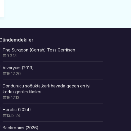
Gündemdekiler
The Surgeon (Cerrah) Tess Gerritsen
9.3.13
Vivaryum (2019)
16.12.20
Dondurucu soğukta,karlı havada geçen en iyi
korku-gerilim filmleri
16.12.13
Heretic (2024)
13.12.24
Backrooms (2026)