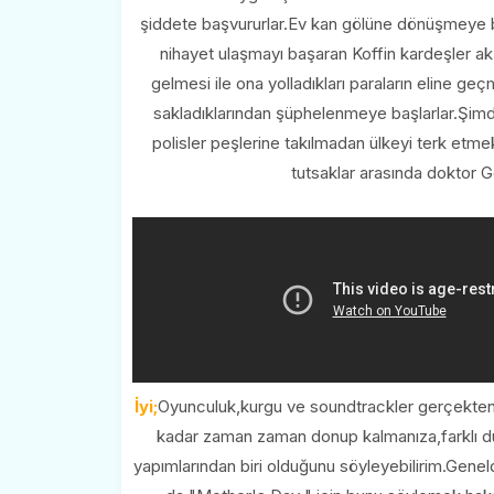
şiddete başvururlar.Ev kan gölüne dönüşmeye baş
nihayet ulaşmayı başaran Koffin kardeşler ak
gelmesi ile ona yolladıkları paraların eline geçm
sakladıklarından şüphelenmeye başlarlar.Şim
polisler peşlerine takılmadan ülkeyi terk etm
tutsaklar arasında doktor G
İyi;
Oyunculuk,kurgu ve soundtrackler gerçekten s
kadar zaman zaman donup kalmanıza,farklı duy
yapımlarından biri olduğunu söyleyebilirim.Geneld