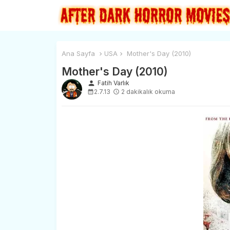
Ana Sayfa
USA
Mother's Day (2010)
Mother's Day (2010)
person
Fatih Varlık
2.7.13
2 dakikalık okuma