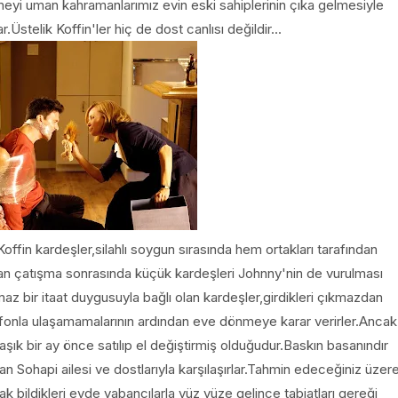
eşmeyi uman kahramanlarımız evin eski sahiplerinin çıka gelmesiyle
ar.Üstelik Koffin'ler hiç de dost canlısı değildir...
ffin kardeşler,silahlı soygun sırasında hem ortakları tarafından
kan çatışma sonrasında küçük kardeşleri Johnny'nin de vurulması
ılmaz bir itaat duygusuyla bağlı olan kardeşler,girdikleri çıkmazdan
lefonla ulaşamamalarının ardından eve dönmeye karar verirler.Ancak
aşık bir ay önce satılıp el değiştirmiş olduğudur.Baskın basanındır
pan Sohapi ailesi ve dostlarıyla karşılaşırlar.Tahmin edeceğiniz üzer
k bildikleri evde yabancılarla yüz yüze gelince tabiatları gereği