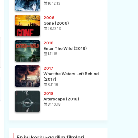
16.12.13
2006
Gone (2006)
28.12.13
2018
Enter The Wild (2018)
1.11.18
2017
What the Waters Left Behind
(2017)
8.11.18
2018
Alterscape (2018)
31.10.18
En iyi korku-gerilim filmleri