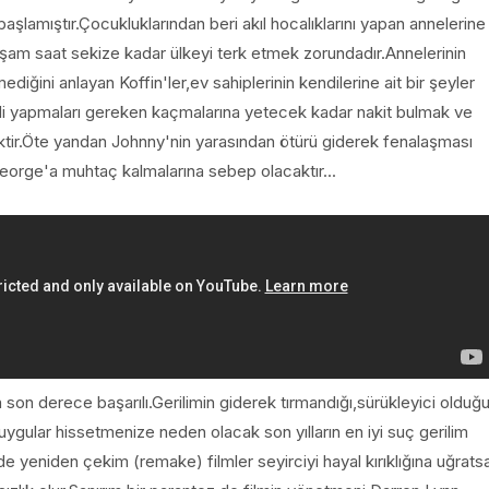
lamıştır.Çocukluklarından beri akıl hocalıklarını yapan annelerine
şam saat sekize kadar ülkeyi terk etmek zorundadır.Annelerinin
ediğini anlayan Koffin'ler,ev sahiplerinin kendilerine ait bir şeyler
di yapmaları gereken kaçmalarına yetecek kadar nakit bulmak ve
ektir.Öte yandan Johnny'nin yarasından ötürü giderek fenalaşması
eorge'a muhtaç kalmalarına sebep olacaktır...
on derece başarılı.Gerilimin giderek tırmandığı,sürükleyici olduğ
gular hissetmenize neden olacak son yılların en iyi suç gerilim
e yeniden çekim (remake) filmler seyirciyi hayal kırıklığına uğrats