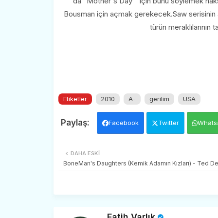
da "Mother's Day " için bunu söylemek haksı
Bousman için açmak gerekecek.Saw serisinin 
türün meraklılarının
Etiketler
2010
A-
gerilim
USA
Facebook
Twitter
Whats
DAHA ESKI
BoneMan's Daughters (Kemik Adamın Kızları) - Ted D
Fatih Varlık