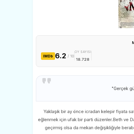
OY SAYISI
6.2
/ 10
IMDb
18.728
"Gerçek güç
Yaklaşık bir ay önce icradan kelepir fiyata sat
eğlenmek için ufak bir parti düzenler.Beth ve Da
geçirmiş olsa da mekan değişikliğiyle beraber