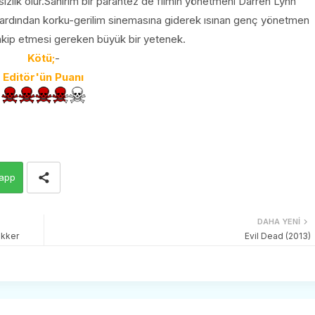
zlık olur.Sanırım bir parantez de filmin yönetmeni Darren Lynn
ardından korku-gerilim sinemasına giderek ısınan genç yönetmen
 takip etmesi gereken büyük bir yetenek.
Kötü;
-
Editör'ün Puanı
app
DAHA YENI
ekker
Evil Dead (2013)