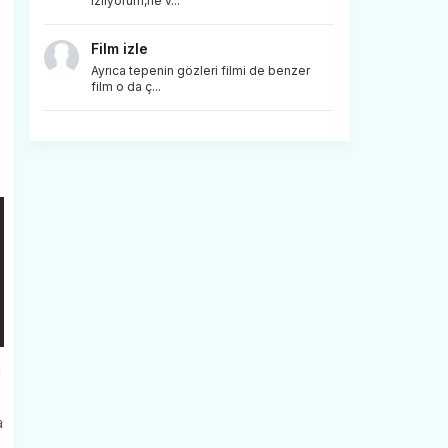
izliyorum,ne v...
Film izle
Ayrıca tepenin gözleri filmi de benzer
film o da ç...
u
a