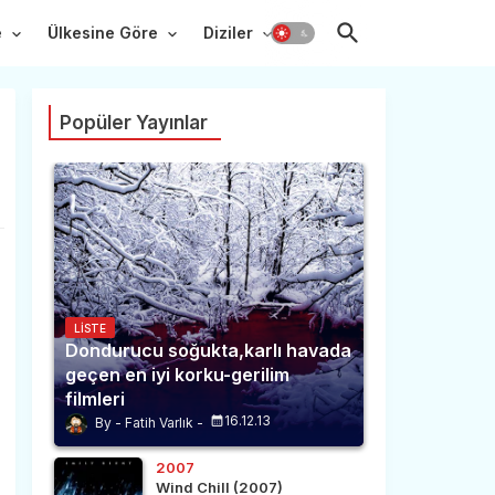
e
Ülkesine Göre
Diziler
Popüler Yayınlar
LISTE
Dondurucu soğukta,karlı havada
geçen en iyi korku-gerilim
filmleri
16.12.13
Fatih Varlık
2007
Wind Chill (2007)