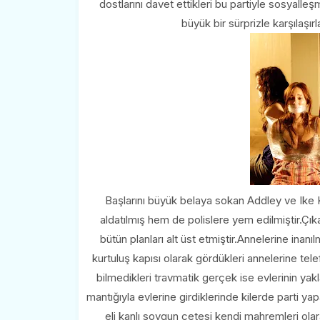
dostlarını davet ettikleri bu partiyle sosyall
büyük bir sürprizle karşılaşırl
Başlarını büyük belaya sokan Addley ve Ike Ko
aldatılmış hem de polislere yem edilmiştir.Çı
bütün planları alt üst etmiştir.Annelerine inan
kurtuluş kapısı olarak gördükleri annelerine te
bilmedikleri travmatik gerçek ise evlerinin yakl
mantığıyla evlerine girdiklerinde kilerde parti ya
eli kanlı soygun çetesi kendi mahremleri olara