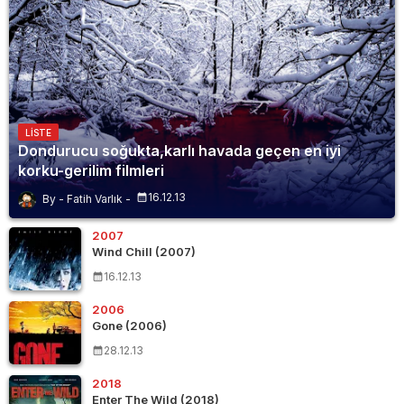
LISTE
Dondurucu soğukta,karlı havada geçen en iyi
korku-gerilim filmleri
16.12.13
Fatih Varlık
2007
Wind Chill (2007)
16.12.13
2006
Gone (2006)
28.12.13
2018
Enter The Wild (2018)