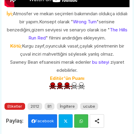
İyi;
Atmosfer ve mekan seçimleri bakımından oldukça iddialı
bir yapım.Konsept olarak "
Wrong Turn
"serisine
benzediğini,gizem seviyesi ve senaryo olarak ise "
The Hills
Run Red
" filmini andırdığını ekleyeyim.
Kötü;
Kurgu zayıf,oyunculuk vasat,çaylak yönetmenin bir
çuval inciri mahvettiğini söylesek yanlış olmaz.
Sawney Bean efsanesini merak edenler
bu siteyi
ziyaret
edebilirler.
Editör'ün Puanı
Etiketler
2012
B1
İngiltere
ucube
Facebook
Twi
Wh