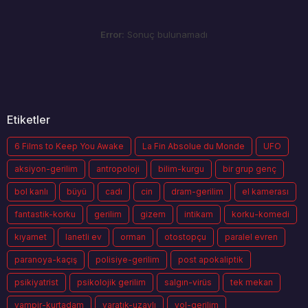
Error:
Sonuç bulunamadı
Etiketler
6 Films to Keep You Awake
La Fin Absolue du Monde
UFO
aksiyon-gerilim
antropoloji
bilim-kurgu
bir grup genç
bol kanlı
büyü
cadı
cin
dram-gerilim
el kamerası
fantastik-korku
gerilim
gizem
intikam
korku-komedi
kıyamet
lanetli ev
orman
otostopçu
paralel evren
paranoya-kaçış
polisiye-gerilim
post apokaliptik
psikiyatrist
psikolojik gerilim
salgın-virüs
tek mekan
vampir-kurtadam
yaratık-uzaylı
yol-gerilim