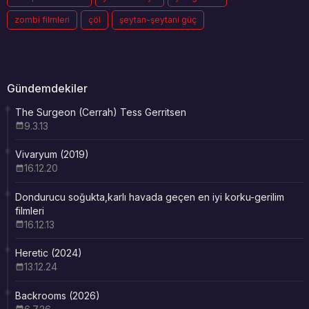
zombi filmleri
çöl
şeytan-şeytani güç
Gündemdekiler
The Surgeon (Cerrah) Tess Gerritsen
9.3.13
Vivaryum (2019)
16.12.20
Dondurucu soğukta,karlı havada geçen en iyi korku-gerilim
filmleri
16.12.13
Heretic (2024)
13.12.24
Backrooms (2026)