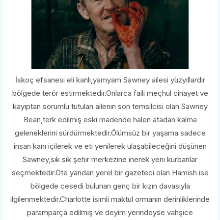
İskoç efsanesi eli kanlı,yamyam Sawney ailesi yüzyıllardır
bölgede terör estirmektedir.Onlarca faili meçhul cinayet ve
kayıptan sorumlu tutulan ailenin son temsilcisi olan Sawney
Bean,terk edilmiş eski madende halen atadan kalma
geleneklerini sürdürmektedir.Ölümsüz bir yaşama sadece
insan kanı içilerek ve eti yenilerek ulaşabileceğini düşünen
Sawney,sık sık şehir merkezine inerek yeni kurbanlar
seçmektedir.Öte yandan yerel bir gazeteci olan Hamish ise
bölgede cesedi bulunan genç bir kızın davasıyla
ilgilenmektedir.Charlotte isimli maktul ormanın derinliklerinde
paramparça edilmiş ve deyim yerindeyse vahşice