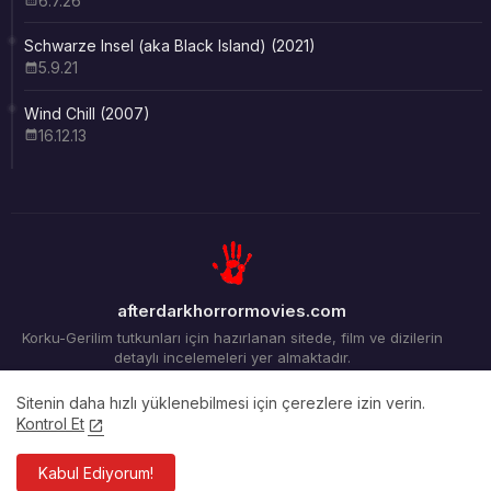
6.7.26
Schwarze Insel (aka Black Island) (2021)
5.9.21
Wind Chill (2007)
16.12.13
afterdarkhorrormovies.com
Korku-Gerilim tutkunları için hazırlanan sitede, film ve dizilerin
detaylı incelemeleri yer almaktadır.
Sitenin daha hızlı yüklenebilmesi için çerezlere izin verin.
Kontrol Et
Ana Sayfa
Arşiv
İletişim
Kabul Ediyorum!
Tüm Hakları Saklıdır ©2012-2026