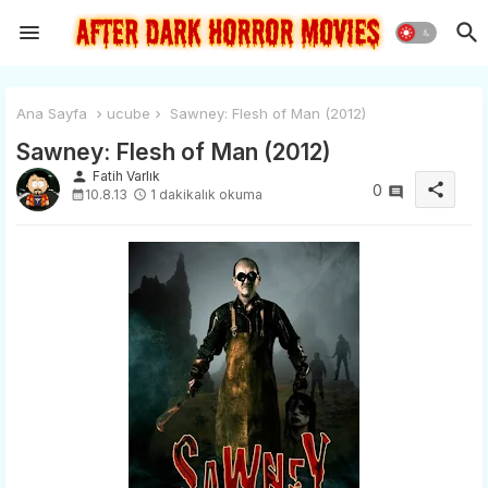
Ana Sayfa
ucube
Sawney: Flesh of Man (2012)
Sawney: Flesh of Man (2012)
person
Fatih Varlık
share
0
10.8.13
1 dakikalık okuma