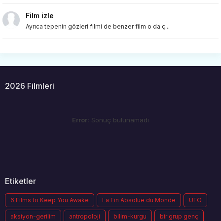
Film izle
Ayrıca tepenin gözleri filmi de benzer film o da ç...
2026 Filmleri
Error:
Sonuç bulunamadı
Etiketler
6 Films to Keep You Awake
La Fin Absolue du Monde
UFO
aksiyon-gerilim
antropoloji
bilim-kurgu
bir grup genç