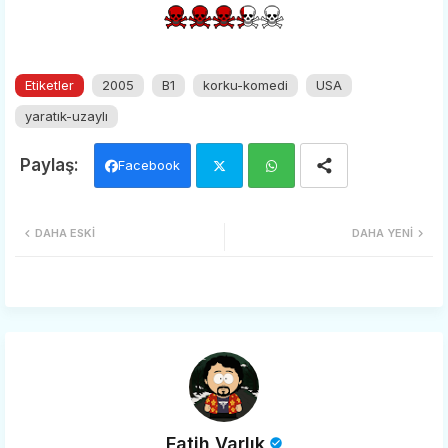
Etiketler
2005
B1
korku-komedi
USA
yaratık-uzaylı
Facebook
Twi
Wh
DAHA ESKI
DAHA YENI
tter
ats
app
Fatih Varlık