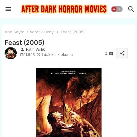
Ana Sayfa
yaratık-uzaylı
Feast (2005)
Feast (2005)
person
Fatih Varlık
share
0
11.8.13
1 dakikalık okuma