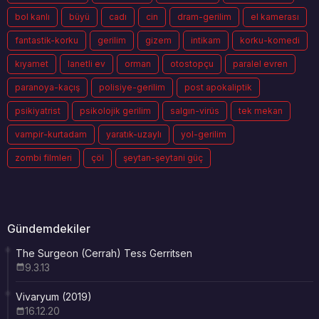
bol kanlı
büyü
cadı
cin
dram-gerilim
el kamerası
fantastik-korku
gerilim
gizem
intikam
korku-komedi
kıyamet
lanetli ev
orman
otostopçu
paralel evren
paranoya-kaçış
polisiye-gerilim
post apokaliptik
psikiyatrist
psikolojik gerilim
salgın-virüs
tek mekan
vampir-kurtadam
yaratık-uzaylı
yol-gerilim
zombi filmleri
çöl
şeytan-şeytani güç
Gündemdekiler
The Surgeon (Cerrah) Tess Gerritsen
9.3.13
Vivaryum (2019)
16.12.20