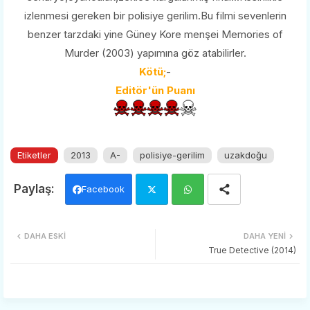
izlenmesi gereken bir polisiye gerilim.Bu filmi sevenlerin
benzer tarzdaki yine Güney Kore menşei Memories of
Murder (2003) yapımına göz atabilirler.
Kötü;
-
Editör'ün Puanı
Etiketler
2013
A-
polisiye-gerilim
uzakdoğu
Facebook
Twi
Wh
DAHA ESKI
DAHA YENI
tter
ats
True Detective (2014)
app