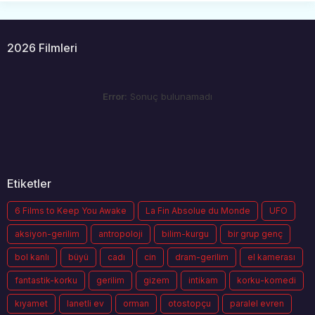
2026 Filmleri
Error:
Sonuç bulunamadı
Etiketler
6 Films to Keep You Awake
La Fin Absolue du Monde
UFO
aksiyon-gerilim
antropoloji
bilim-kurgu
bir grup genç
bol kanlı
büyü
cadı
cin
dram-gerilim
el kamerası
fantastik-korku
gerilim
gizem
intikam
korku-komedi
kıyamet
lanetli ev
orman
otostopçu
paralel evren