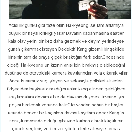
Acısı ilk günkü gibi taze olan Ha-kyeong ise tam anlamıyla
büyük bir hayal kırıklığı yaşar.Davanın kapanmasına saatler
kala olay yerini bir kez daha gezmek ve deyim yerindeyse
günah çıkartmak isteyen Dedektif Kang,gizemli bir şekilde
birisinin tam da oraya çiçek bıraktığını fark eder.Öncesinde
çiçeği Ha-kyeong'un kızının anısı için bırakmış olabileceğini
düşünse de otoyoldaki kamera kayıtlarından yola çıkarak yıllar
önce kusursuz suç işleyen ve zekasıyla polisleri alt eden
fidyeciden başkası olmadığını anlar.Kang elinden geldiğince
araştırmalara devam etse de davanın düşmesi üzerine işin
peşini bırakmak zorunda kalır.Öte yandan şehrin bir başka
ucunda benzer bir kaçırılma davası kayıtlara geçer.Kang'ın
soruşturmasında olduğu gibi yine kurban olarak küçük bir
çocuk seçilmiş ve benzer yöntemlerle ailesiyle temas