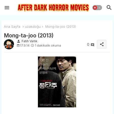
Ana Sayfa
uzakdoğu
Mong-ta-joo (2013)
Mong-ta-joo (2013)
person
Fatih Varlık
share
0
17.9.14
1 dakikalık okuma