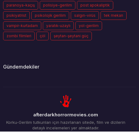
paranoya-kaçış
polisiye-gerilim
post apokaliptik
psikiyatrist
psikolojik gerilim
salgın-virüs
tek mekan
vampir-kurtadam
yaratık-uzaylı
yol-gerilim
zombi filmleri
çöl
şeytan-şeytani güç
Gündemdekiler
afterdarkhorrormovies.com
Korku-Gerilim tutkunları için hazırlanan sitede, film ve dizilerin
detaylı incelemeleri yer almaktadır.