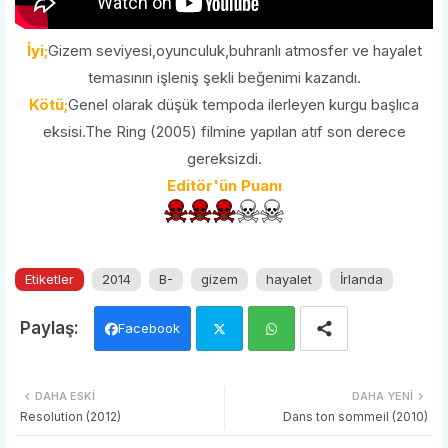
İyi;
Gizem seviyesi,oyunculuk,buhranlı atmosfer ve hayalet
temasının işleniş şekli beğenimi kazandı.
Kötü;
Genel olarak düşük tempoda ilerleyen kurgu başlıca
eksisi.The Ring (2005) filmine yapılan atıf son derece
gereksizdi.
Editör'ün Puanı
Etiketler
2014
B-
gizem
hayalet
İrlanda
Facebook
Twi
Wh
DAHA ESKI
DAHA YENI
tter
ats
Resolution (2012)
Dans ton sommeil (2010)