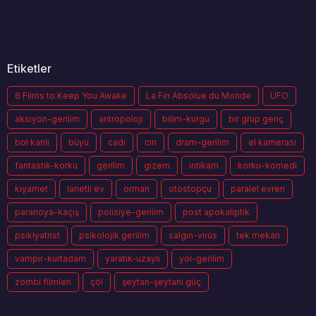
Etiketler
6 Films to Keep You Awake
La Fin Absolue du Monde
UFO
aksiyon-gerilim
antropoloji
bilim-kurgu
bir grup genç
bol kanlı
büyü
cadı
cin
dram-gerilim
el kamerası
fantastik-korku
gerilim
gizem
intikam
korku-komedi
kıyamet
lanetli ev
orman
otostopçu
paralel evren
paranoya-kaçış
polisiye-gerilim
post apokaliptik
psikiyatrist
psikolojik gerilim
salgın-virüs
tek mekan
vampir-kurtadam
yaratık-uzaylı
yol-gerilim
zombi filmleri
çöl
şeytan-şeytani güç