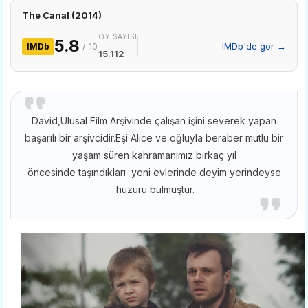
The Canal (2014)
OY SAYISI
5.8
/ 10
IMDb'de gör →
IMDb
15.112
David,Ulusal Film Arşivinde çalışan işini severek yapan
başarılı bir arşivcidir.Eşi Alice ve oğluyla beraber mutlu bir
yaşam süren kahramanımız birkaç yıl
öncesinde taşındıkları yeni evlerinde deyim yerindeyse
huzuru bulmuştur.