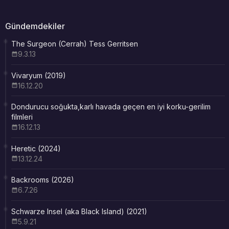
Gündemdekiler
The Surgeon (Cerrah) Tess Gerritsen
9.3.13
Vivaryum (2019)
16.12.20
Dondurucu soğukta,karlı havada geçen en iyi korku-gerilim
filmleri
16.12.13
Heretic (2024)
13.12.24
Backrooms (2026)
6.7.26
Schwarze Insel (aka Black Island) (2021)
5.9.21