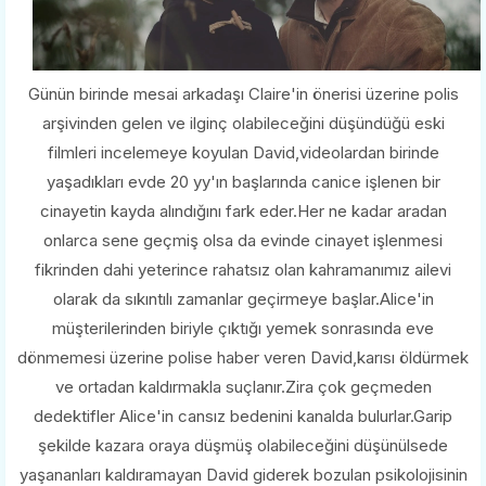
Günün birinde mesai arkadaşı Claire'in önerisi üzerine polis
arşivinden gelen ve ilginç olabileceğini düşündüğü eski
filmleri incelemeye koyulan David,videolardan birinde
yaşadıkları evde 20 yy'ın başlarında canice işlenen bir
cinayetin kayda alındığını fark eder.Her ne kadar aradan
onlarca sene geçmiş olsa da evinde cinayet işlenmesi
fikrinden dahi yeterince rahatsız olan kahramanımız ailevi
olarak da sıkıntılı zamanlar geçirmeye başlar.Alice'in
müşterilerinden biriyle çıktığı yemek sonrasında eve
dönmemesi üzerine polise haber veren David,karısı öldürmek
ve ortadan kaldırmakla suçlanır.Zira çok geçmeden
dedektifler Alice'in cansız bedenini kanalda bulurlar.Garip
şekilde kazara oraya düşmüş olabileceğini düşünülsede
yaşananları kaldıramayan David giderek bozulan psikolojisinin