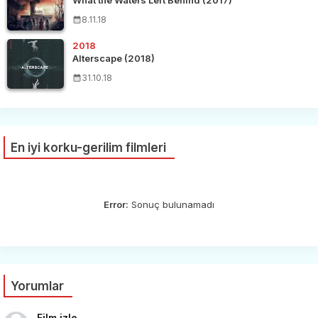
What the Waters Left Behind (2017)
8.11.18
2018
Alterscape (2018)
31.10.18
En iyi korku-gerilim filmleri
Error:
Sonuç bulunamadı
Yorumlar
Film izle