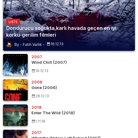
LISTE
Dondurucu soğukta,karlı havada geçen en iyi
korku-gerilim filmleri
16.12.13
Fatih Varlık
2007
Wind Chill (2007)
16.12.13
2006
Gone (2006)
28.12.13
2018
Enter The Wild (2018)
1.11.18
2017