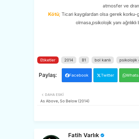
atmosfer ve drama 
Kötü;
Ticari kaygılardan olsa gerek korku-ge
olmasa,psikolojik yanı ağrılıklı 
Etiketler
2014
B1
bol kanlı
psikolojik 
Facebook
Twitter
Whats
DAHA ESKI
As Above, So Below (2014)
Fatih Varlık