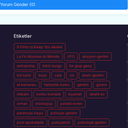
Yorum Gönder (0)
Etiketler
6 Films to Keep You Awake
La Fin Absolue du Monde
UFO
aksiyon-gerilim
antropoloji
bilim-kurgu
bir grup genç
bol kanlı
büyü
cadı
cin
dram-gerilim
el kamerası
fantastik-korku
gerilim
gizem
intikam
korku-komedi
kıyamet
lanetli ev
orman
otostopçu
paralel evren
paranoya-kaçış
polisiye-gerilim
post apokaliptik
psikiyatrist
psikolojik gerilim