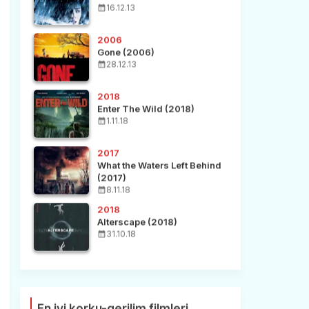
16.12.13
2006
Gone (2006)
28.12.13
2018
Enter The Wild (2018)
1.11.18
2017
What the Waters Left Behind
(2017)
8.11.18
2018
Alterscape (2018)
31.10.18
En iyi korku-gerilim filmleri