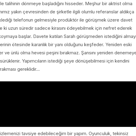
ile talihinin dönmeye başladığını hisseder. Meşhur bir aktrist olma
nımız yakın çevresinden de şirketle ilgili olumlu referanslar aldıkça
ediği telefonun gelmesiyle prodüktör ile görüşmek üzere davet
yle ki uzun süredir sadece kirasını ödeyebilmek için nefret ederek
lar koymaya başlar. Davete katılan Sarah görüşmeden istediğini almay
erinin ötesinde karanlık bir yanı olduğunu keşfeder. Yeniden eski
er ve ünlü olma hevesi peşini bırakmaz. Şansını yeniden denemey
ürüklenir. Yapımcıların istediği şeye dönüşebilmesi için kendini
ırakması gereklidir...
 izlemenizi tavsiye edebileceğim bir yapım. Oyunculuk, tekinsiz