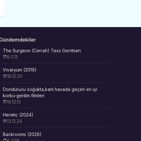
Gündemdekiler
The Surgeon (Cerrah) Tess Gerritsen
9.3.13
Vivaryum (2019)
16.12.20
Dondurucu soğukta,karlı havada geçen en iyi
korku-gerilim filmleri
16.12.13
Heretic (2024)
13.12.24
Backrooms (2026)
6.7.26