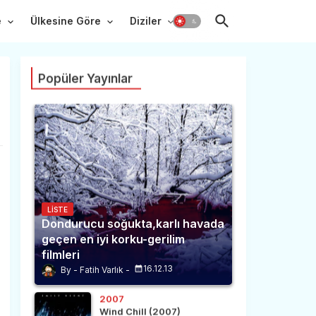
e
Ülkesine Göre
Diziler
Popüler Yayınlar
LISTE
Dondurucu soğukta,karlı havada
geçen en iyi korku-gerilim
filmleri
16.12.13
Fatih Varlık
2007
Wind Chill (2007)