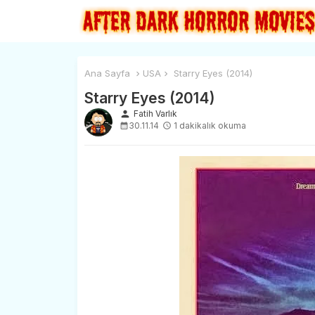
Ana Sayfa
USA
Starry Eyes (2014)
Starry Eyes (2014)
person
Fatih Varlık
30.11.14
1 dakikalık okuma