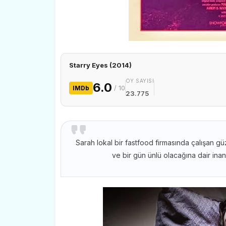
Starry Eyes (2014)
OY SAYISI
6.0
/ 10
IMDb
23.775
Sarah lokal bir fastfood firmasında çalışan güz
ve bir gün ünlü olacağına dair inan