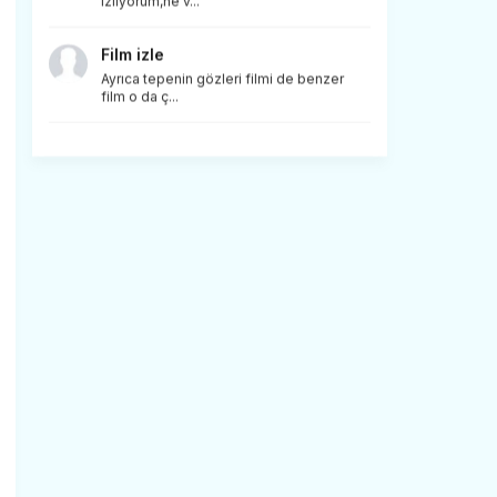
izliyorum,ne v...
Film izle
Ayrıca tepenin gözleri filmi de benzer
film o da ç...