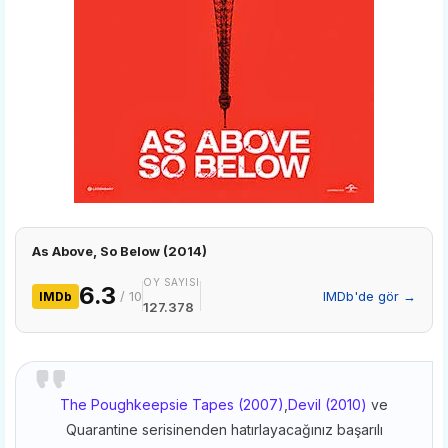
As Above, So Below (2014)
OY SAYISI
6.3
/ 10
IMDb'de gör →
IMDb
127.378
The Poughkeepsie Tapes (2007)
,
Devil (2010)
ve
Quarantine serisinenden hatırlayacağınız başarılı