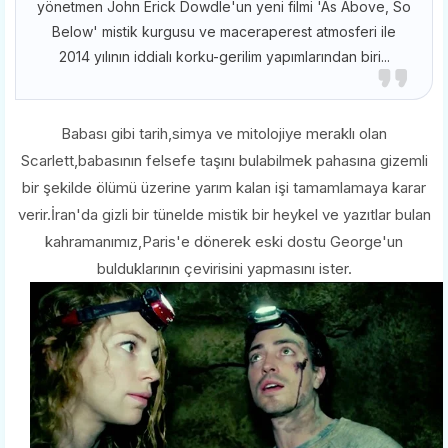
yönetmen John Erick Dowdle'un yeni filmi 'As Above, So
Below' mistik kurgusu ve maceraperest atmosferi ile
2014 yılının iddialı korku-gerilim yapımlarından biri...
Babası gibi tarih,simya ve mitolojiye meraklı olan
Scarlett,babasının felsefe taşını bulabilmek pahasına gizemli
bir şekilde ölümü üzerine yarım kalan işi tamamlamaya karar
verir.İran'da gizli bir tünelde mistik bir heykel ve yazıtlar bulan
kahramanımız,Paris'e dönerek eski dostu George'un
bulduklarının çevirisini yapmasını ister.