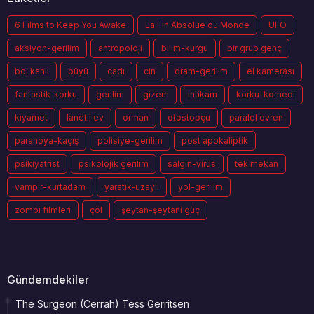
6 Films to Keep You Awake
La Fin Absolue du Monde
UFO
aksiyon-gerilim
antropoloji
bilim-kurgu
bir grup genç
bol kanlı
büyü
cadı
cin
dram-gerilim
el kamerası
fantastik-korku
gerilim
gizem
intikam
korku-komedi
kıyamet
lanetli ev
orman
otostopçu
paralel evren
paranoya-kaçış
polisiye-gerilim
post apokaliptik
psikiyatrist
psikolojik gerilim
salgın-virüs
tek mekan
vampir-kurtadam
yaratık-uzaylı
yol-gerilim
zombi filmleri
çöl
şeytan-şeytani güç
Gündemdekiler
The Surgeon (Cerrah) Tess Gerritsen