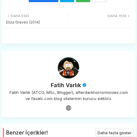
Twi
Wh
DAHA ESKI
DAHA YENI
tter
ats
Eliza Graves (2014)
app
Fatih Varlık
Fatih Varlık (ATCO, MSc, Blogger), afterdarkhorrormovies.com
ve favatc.com blog sitelerinin kurucu editörü.
Benzer İçerikler!
Daha fazla göster