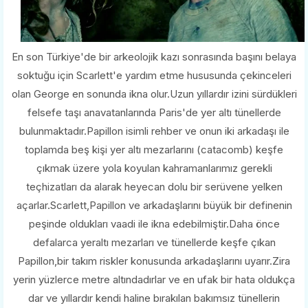
En son Türkiye'de bir arkeolojik kazı sonrasında başını belaya
soktuğu için Scarlett'e yardım etme hususunda çekinceleri
olan George en sonunda ikna olur.Uzun yıllardır izini sürdükleri
felsefe taşı anavatanlarında Paris'de yer altı tünellerde
bulunmaktadır.Papillon isimli rehber ve onun iki arkadaşı ile
toplamda beş kişi yer altı mezarlarını (catacomb) keşfe
çıkmak üzere yola koyulan kahramanlarımız gerekli
teçhizatları da alarak heyecan dolu bir serüvene yelken
açarlar.Scarlett,Papillon ve arkadaşlarını büyük bir definenin
peşinde oldukları vaadi ile ikna edebilmiştir.Daha önce
defalarca yeraltı mezarları ve tünellerde keşfe çıkan
Papillon,bir takım riskler konusunda arkadaşlarını uyarır.Zira
yerin yüzlerce metre altındadırlar ve en ufak bir hata oldukça
dar ve yıllardır kendi haline bırakılan bakımsız tünellerin