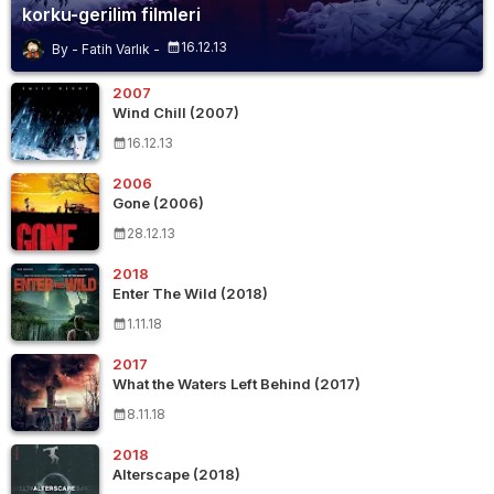
korku-gerilim filmleri
16.12.13
Fatih Varlık
2007
Wind Chill (2007)
16.12.13
2006
Gone (2006)
28.12.13
2018
Enter The Wild (2018)
1.11.18
2017
What the Waters Left Behind (2017)
8.11.18
2018
Alterscape (2018)