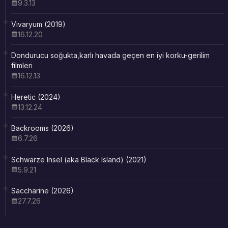
9.3.13
Vivaryum (2019)
16.12.20
Dondurucu soğukta,karlı havada geçen en iyi korku-gerilim
filmleri
16.12.13
Heretic (2024)
13.12.24
Backrooms (2026)
6.7.26
Schwarze Insel (aka Black Island) (2021)
5.9.21
Saccharine (2026)
27.7.26