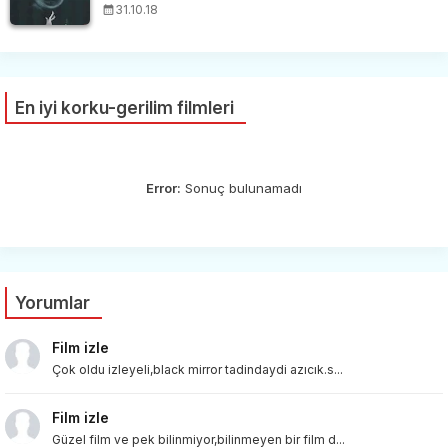
31.10.18
En iyi korku-gerilim filmleri
Error:
Sonuç bulunamadı
Yorumlar
Film izle
Çok oldu izleyeli,black mirror tadindaydi azıcık.s...
Film izle
Güzel film ve pek bilinmiyor,bilinmeyen bir film d...