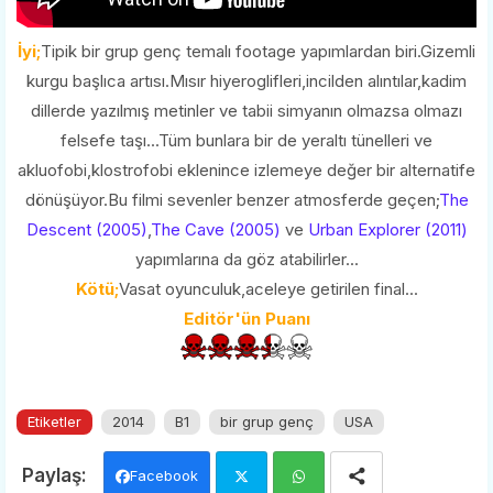
İyi;
Tipik bir grup genç temalı footage yapımlardan biri.Gizemli
kurgu başlıca artısı.Mısır hiyeroglifleri,incilden alıntılar,kadim
dillerde yazılmış metinler ve tabii simyanın olmazsa olmazı
felsefe taşı...Tüm bunlara bir de yeraltı tünelleri ve
akluofobi,klostrofobi eklenince izlemeye değer bir alternatife
dönüşüyor.Bu filmi sevenler benzer atmosferde geçen;
The
Descent (2005)
,
The Cave (2005)
ve
Urban Explorer (2011)
yapımlarına da göz atabilirler...
Kötü;
Vasat oyunculuk,aceleye getirilen final...
Editör'ün Puanı
Etiketler
2014
B1
bir grup genç
USA
Facebook