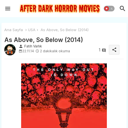
Ana Sayfa
USA
As Above, So Below (2014)
As Above, So Below (2014)
person
Fatih Varlık
share
1
22.11.14
2 dakikalık okuma